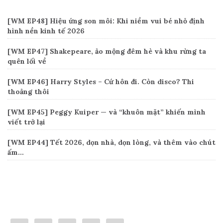
[WM EP48] Hiệu ứng son môi: Khi niềm vui bé nhỏ định
hình nền kinh tế 2026
[WM EP47] Shakepeare, ảo mộng đêm hè và khu rừng ta
quên lối về
[WM EP46] Harry Styles – Cứ hôn đi. Còn disco? Thi
thoảng thôi
[WM EP45] Peggy Kuiper — và “khuôn mặt” khiến mình
viết trở lại
[WM EP44] Tết 2026, dọn nhà, dọn lòng, và thêm vào chút
ấm…
Connect