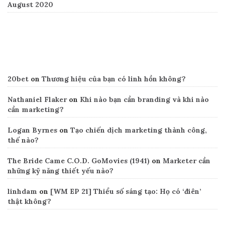
August 2020
Recent Comments
20bet
on
Thương hiệu của bạn có linh hồn không?
Nathaniel Flaker
on
Khi nào bạn cần branding và khi nào
cần marketing?
Logan Byrnes
on
Tạo chiến dịch marketing thành công,
thế nào?
The Bride Came C.O.D. GoMovies (1941)
on
Marketer cần
những kỹ năng thiết yếu nào?
linhdam
on
[WM EP 21] Thiểu số sáng tạo: Họ có ‘điên’
thật không?