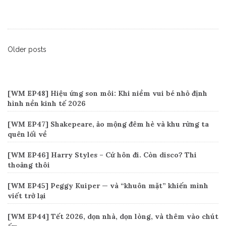
Posts
Older posts
Recent Posts
navigation
[WM EP48] Hiệu ứng son môi: Khi niềm vui bé nhỏ định
hình nền kinh tế 2026
[WM EP47] Shakepeare, ảo mộng đêm hè và khu rừng ta
quên lối về
[WM EP46] Harry Styles – Cứ hôn đi. Còn disco? Thi
thoảng thôi
[WM EP45] Peggy Kuiper — và “khuôn mặt” khiến mình
viết trở lại
[WM EP44] Tết 2026, dọn nhà, dọn lòng, và thêm vào chút