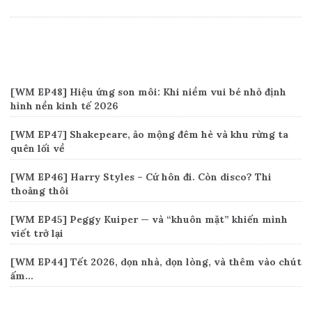
Recent Posts
[WM EP48] Hiệu ứng son môi: Khi niềm vui bé nhỏ định
hình nền kinh tế 2026
[WM EP47] Shakepeare, ảo mộng đêm hè và khu rừng ta
quên lối về
[WM EP46] Harry Styles – Cứ hôn đi. Còn disco? Thi
thoảng thôi
[WM EP45] Peggy Kuiper — và “khuôn mặt” khiến mình
viết trở lại
[WM EP44] Tết 2026, dọn nhà, dọn lòng, và thêm vào chút
ấm…