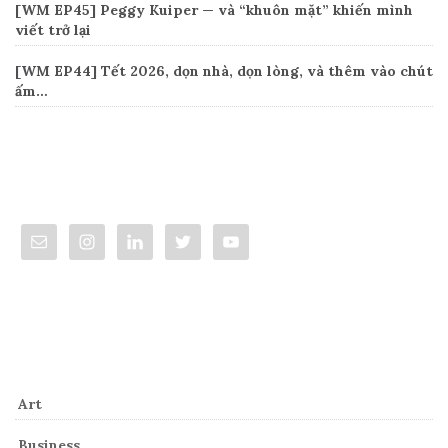
[WM EP45] Peggy Kuiper — và “khuôn mặt” khiến mình
viết trở lại
[WM EP44] Tết 2026, dọn nhà, dọn lòng, và thêm vào chút
ấm…
Connect
Categories
Art
Business