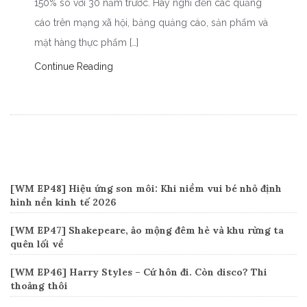
150% so với 30 năm trước. Hãy nghĩ đến các quảng
cáo trên mạng xã hội, bảng quảng cáo, sản phẩm và
mặt hàng thực phẩm […]
Continue Reading
Recent Posts
[WM EP48] Hiệu ứng son môi: Khi niềm vui bé nhỏ định
hình nền kinh tế 2026
[WM EP47] Shakepeare, ảo mộng đêm hè và khu rừng ta
quên lối về
[WM EP46] Harry Styles – Cứ hôn đi. Còn disco? Thi
thoảng thôi