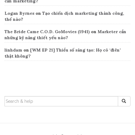
cần marketing?
Logan Byrnes
on
Tạo chiến dịch marketing thành công,
thế nào?
The Bride Came C.O.D. GoMovies (1941)
on
Marketer cần
những kỹ năng thiết yếu nào?
linhdam
on
[WM EP 21] Thiểu số sáng tạo: Họ có ‘điên’
thật không?
Search
SEARCH
FOR: