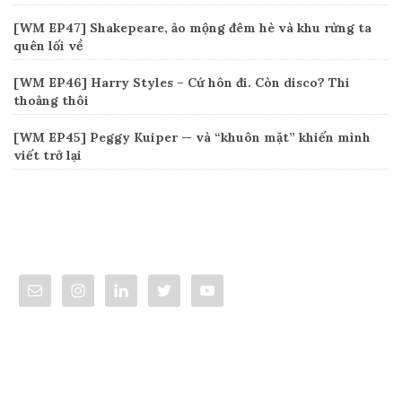
[WM EP47] Shakepeare, ảo mộng đêm hè và khu rừng ta
quên lối về
[WM EP46] Harry Styles – Cứ hôn đi. Còn disco? Thi
thoảng thôi
[WM EP45] Peggy Kuiper — và “khuôn mặt” khiến mình
viết trở lại
Connect
Categories