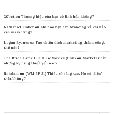
Recent Comments
20bet
on
Thương hiệu của bạn có linh hồn không?
Nathaniel Flaker
on
Khi nào bạn cần branding và khi nào
cần marketing?
Logan Byrnes
on
Tạo chiến dịch marketing thành công,
thế nào?
The Bride Came C.O.D. GoMovies (1941)
on
Marketer cần
những kỹ năng thiết yếu nào?
linhdam
on
[WM EP 21] Thiểu số sáng tạo: Họ có ‘điên’
thật không?
Search