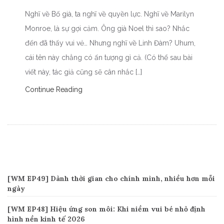
Nghĩ về Bố già, ta nghĩ về quyền lực. Nghĩ về Marilyn
Monroe, là sự gợi cảm. Ông già Noel thì sao? Nhắc
đến đã thấy vui vẻ… Nhưng nghĩ về Linh Đàm? Uhum,
cái tên này chẳng có ấn tượng gì cả. (Có thể sau bài
viết này, tác giả cũng sẽ cân nhắc […]
Continue Reading
Recent Posts
[WM EP49] Dành thời gian cho chính mình, nhiều hơn mỗi
ngày
[WM EP48] Hiệu ứng son môi: Khi niềm vui bé nhỏ định
hình nền kinh tế 2026