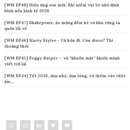
[WM EP48] Hiệu ứng son môi: Khi niềm vui bé nhỏ định
hình nền kinh tế 2026
[WM EP47] Shakepeare, ảo mộng đêm hè và khu rừng ta
quên lối về
[WM EP46] Harry Styles – Cứ hôn đi. Còn disco? Thi
thoảng thôi
[WM EP45] Peggy Kuiper — và “khuôn mặt” khiến mình
viết trở lại
[WM EP44] Tết 2026, dọn nhà, dọn lòng, và thêm vào chút
ấm…
Connect