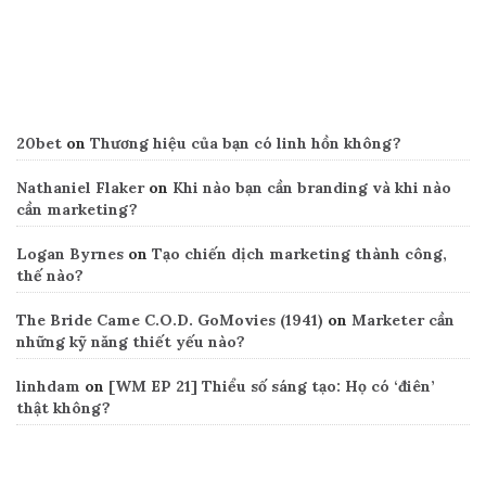
Recent Comments
20bet
on
Thương hiệu của bạn có linh hồn không?
Nathaniel Flaker
on
Khi nào bạn cần branding và khi nào
cần marketing?
Logan Byrnes
on
Tạo chiến dịch marketing thành công,
thế nào?
The Bride Came C.O.D. GoMovies (1941)
on
Marketer cần
những kỹ năng thiết yếu nào?
linhdam
on
[WM EP 21] Thiểu số sáng tạo: Họ có ‘điên’
thật không?