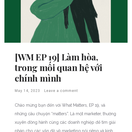
[WM EP 19] Làm hòa,
trong mối quan hệ với
chính mình
May 14, 2023
Leave a comment
Chào mừng bạn đến với What Matters, EP 19, và
những câu chuyện “matters”. Là một marketer, thường
xuyên đồng hành cùng các doanh nghiệp để tìm giải
pháp cho các vấn đề về marketing nói riêng và kinh