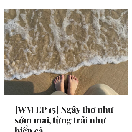
[WM EP 15] Ngây thơ như
sớm mai, từng trải như
biển cả