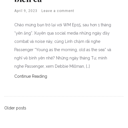
April 9, 2023
Leave a comment
Chào mừng bạn trở lại với WM Ep15, sau hơn 1 tháng
“yên ắng”. Xuyên qua social media những ngày đầy
combat và noise này, cùng Linh chậm rãi nghe
Passenger “Young as the morning, old as the sea” và
nghĩ về bình yên nhé? Những ngày tháng Tư, mình
nghe Passenger, xem Debbie Millman, […]
Continue Reading
Posts
Older posts
Recent Posts
navigation