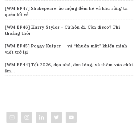
[WM EP47] Shakepeare, ảo mộng đêm hè và khu rừng ta
quên lối về
[WM EP46] Harry Styles – Cứ hôn đi. Còn disco? Thi
thoảng thôi
[WM EP45] Peggy Kuiper — và “khuôn mặt” khiến mình
viết trở lại
[WM EP44] Tết 2026, dọn nhà, dọn lòng, và thêm vào chút
ấm…
Connect