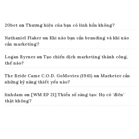
Recent Comments
20bet
on
Thương hiệu của bạn có linh hồn không?
Nathaniel Flaker
on
Khi nào bạn cần branding và khi nào
cần marketing?
Logan Byrnes
on
Tạo chiến dịch marketing thành công,
thế nào?
The Bride Came C.O.D. GoMovies (1941)
on
Marketer cần
những kỹ năng thiết yếu nào?
linhdam
on
[WM EP 21] Thiểu số sáng tạo: Họ có ‘điên’
thật không?
Search