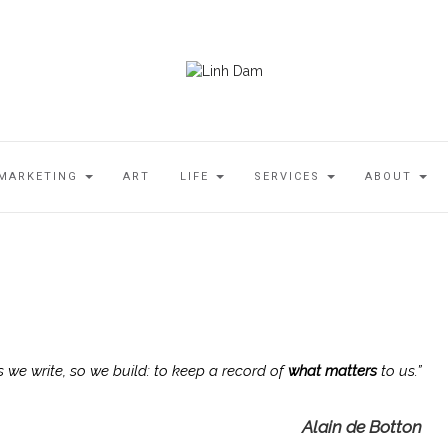
MARKETING
ART
LIFE
SERVICES
ABOUT
 we write, so we build: to keep a record of
what matters
to us
.”
Alain de Botton