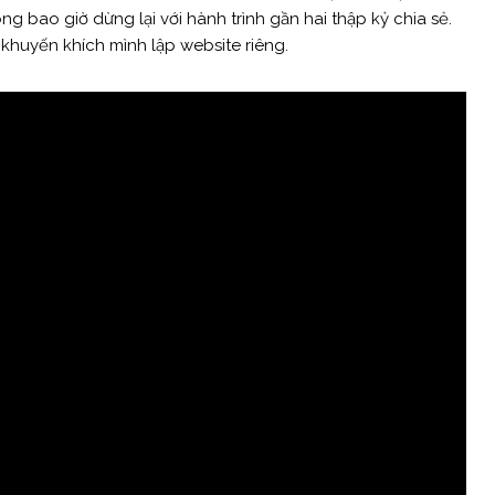
hông bao giờ dừng lại với hành trình gần hai thập kỷ chia sẻ.
 khuyến khích mình lập website riêng.