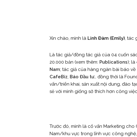
Xin chào, mình là
Linh Đàm (Emily)
, tác
Là tác giả/đồng tác giả của 04 cuốn sá
20.000 bản (xem thêm:
Publications
); l
Nam
; tác giả của hàng ngàn bài báo về
CafeBiz
,
Báo Đầu tư
… đồng thời là Fou
vấn/triển khai, sản xuất nội dung, đào t
sẻ với mình giống sở thích hơn công việc
Trước đó, mình là cố vấn Marketing cho
Nam/khu vực trong lĩnh vực công nghệ,