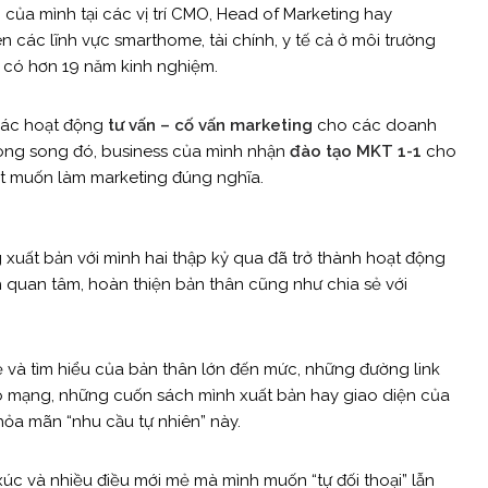
của mình tại các vị trí CMO, Head of Marketing hay
ên các lĩnh vực smarthome, tài chính, y tế cả ở môi trường
nh có hơn 19 năm kinh nghiệm.
các hoạt động
tư vấn – cố vấn marketing
cho các doanh
Song song đó, business của mình nhận
đào tạo MKT 1-1
cho
ết muốn làm marketing đúng nghĩa.
g xuất bản với mình hai thập kỷ qua đã trở thành hoạt động
h quan tâm, hoàn thiện bản thân cũng như chia sẻ với
 và tìm hiểu của bản thân lớn đến mức, những đường link
báo mạng, những cuốn sách mình xuất bản hay giao diện của
ỏa mãn “nhu cầu tự nhiên” này.
xúc và nhiều điều mới mẻ mà mình muốn “tự đối thoại” lẫn