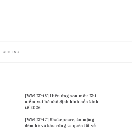
CONTACT
Recent Posts
[WM EP48] Hiệu ứng son môi: Khi
niềm vui bé nhỏ định hình nền kinh
tế 2026
[WM EP47] Shakepeare, ảo mộng
đêm hè và khu rừng ta quên lối về