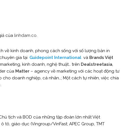
 giả của
linhdam.co
.
ch về kinh doanh, phong cách sống với số lượng bản in
à chuyên gia tại
Guidepoint International
và
Brands Việt
 marketing, kinh doanh, nghệ thuật… trên
Dealstreetasia
,
nder của
Matter
– agency về marketing với các hoạt động tư
ạo cho doanh nghiệp, cá nhân…; Một cách tự nhiên, việc chia
.
 Chủ tịch và BOD của những tập đoàn lớn nhất Việt
 ô tô, giáo dục (Vingroup/VinFast; APEC Group, TMT