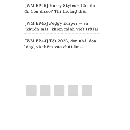
[WM EP46] Harry Styles – Cứ hôn
đi. Còn disco? Thi thoảng thôi
[WM EP45] Peggy Kuiper — và
“khuôn mặt” khiến mình viết trở lại
[WM EP44] Tết 2026, dọn nhà, dọn
lòng, và thêm vào chút ấm…
Connect
Categories