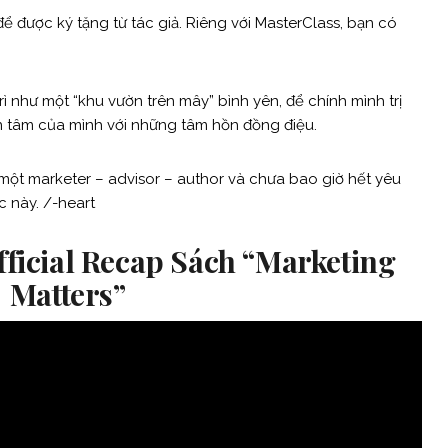
ể được ký tặng từ tác giả. Riêng với MasterClass, bạn có
rì như một “khu vườn trên mây” bình yên, để chính mình trị
n tâm của mình với những tâm hồn đồng điệu.
 một marketer – advisor – author và chưa bao giờ hết yêu
c này. /-heart
Official Recap Sách “Marketing
Matters”