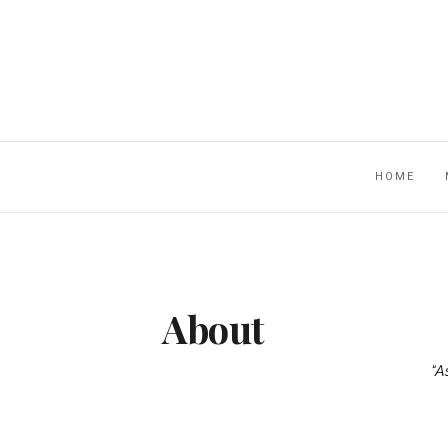
HOME
About
“
As