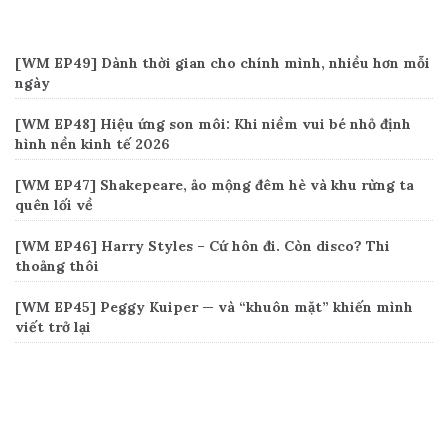
Recent Posts
[WM EP49] Dành thời gian cho chính mình, nhiều hơn mỗi
ngày
[WM EP48] Hiệu ứng son môi: Khi niềm vui bé nhỏ định
hình nền kinh tế 2026
[WM EP47] Shakepeare, ảo mộng đêm hè và khu rừng ta
quên lối về
[WM EP46] Harry Styles – Cứ hôn đi. Còn disco? Thi
thoảng thôi
[WM EP45] Peggy Kuiper — và “khuôn mặt” khiến mình
viết trở lại
Connect