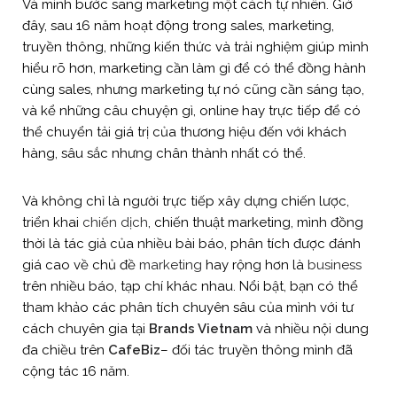
Và mình bước sang marketing một cách tự nhiên. Giờ
đây, sau 16 năm hoạt động trong sales, marketing,
truyền thông, những kiến thức và trải nghiệm giúp mình
hiểu rõ hơn, marketing cần làm gì để có thể đồng hành
cùng sales, nhưng marketing tự nó cũng cần sáng tạo,
và kể những câu chuyện gì, online hay trực tiếp để có
thể chuyển tải giá trị của thương hiệu đến với khách
hàng, sâu sắc nhưng chân thành nhất có thể.
Và không chỉ là người trực tiếp xây dựng chiến lược,
triển khai
chiến dịch
, chiến thuật marketing, mình đồng
thời là tác giả của nhiều bài báo, phân tích được đánh
giá cao về chủ đề
marketing
hay rộng hơn là
business
trên nhiều báo, tạp chí khác nhau. Nổi bật, bạn có thể
tham khảo các phân tích chuyên sâu của mình với tư
cách chuyên gia tại
Brands Vietnam
và nhiều nội dung
đa chiều trên
CafeBiz
– đối tác truyền thông mình đã
cộng tác 16 năm.