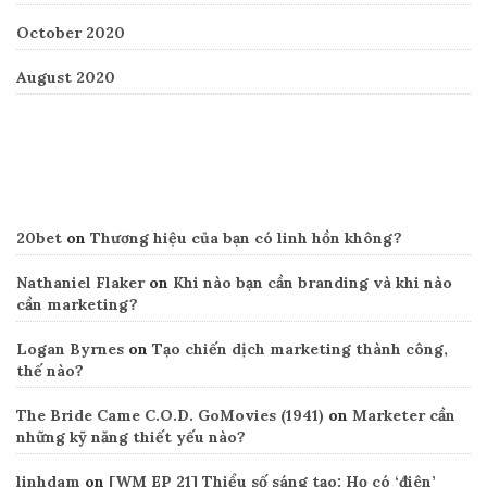
October 2020
August 2020
Recent Comments
20bet
on
Thương hiệu của bạn có linh hồn không?
Nathaniel Flaker
on
Khi nào bạn cần branding và khi nào
cần marketing?
Logan Byrnes
on
Tạo chiến dịch marketing thành công,
thế nào?
The Bride Came C.O.D. GoMovies (1941)
on
Marketer cần
những kỹ năng thiết yếu nào?
linhdam
on
[WM EP 21] Thiểu số sáng tạo: Họ có ‘điên’