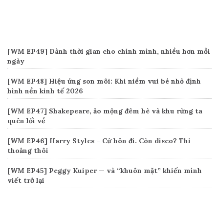
Recent Posts
[WM EP49] Dành thời gian cho chính mình, nhiều hơn mỗi
ngày
[WM EP48] Hiệu ứng son môi: Khi niềm vui bé nhỏ định
hình nền kinh tế 2026
[WM EP47] Shakepeare, ảo mộng đêm hè và khu rừng ta
quên lối về
[WM EP46] Harry Styles – Cứ hôn đi. Còn disco? Thi
thoảng thôi
[WM EP45] Peggy Kuiper — và “khuôn mặt” khiến mình
viết trở lại