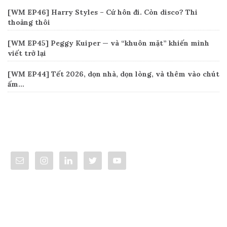
[WM EP46] Harry Styles – Cứ hôn đi. Còn disco? Thi
thoảng thôi
[WM EP45] Peggy Kuiper — và “khuôn mặt” khiến mình
viết trở lại
[WM EP44] Tết 2026, dọn nhà, dọn lòng, và thêm vào chút
ấm…
Connect
Categories