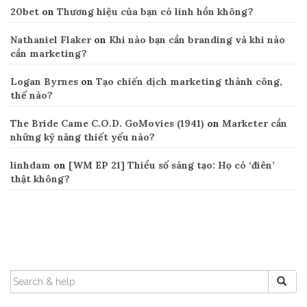
20bet
on
Thương hiệu của bạn có linh hồn không?
Nathaniel Flaker
on
Khi nào bạn cần branding và khi nào
cần marketing?
Logan Byrnes
on
Tạo chiến dịch marketing thành công,
thế nào?
The Bride Came C.O.D. GoMovies (1941)
on
Marketer cần
những kỹ năng thiết yếu nào?
linhdam
on
[WM EP 21] Thiểu số sáng tạo: Họ có ‘điên’
thật không?
Search
SEARCH
FOR: