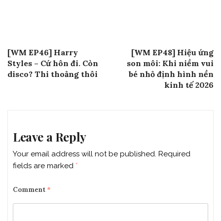
Post
Previous Post
Next Post
[WM EP46] Harry
[WM EP48] Hiệu ứng
navigation
Styles – Cứ hôn đi. Còn
son môi: Khi niềm vui
disco? Thi thoảng thôi
bé nhỏ định hình nền
kinh tế 2026
Leave a Reply
Your email address will not be published.
Required
fields are marked
*
Comment
*