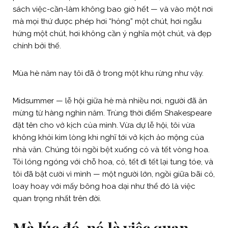
sách việc-cần-làm không bao giờ hết — và vào một nơi
mà mọi thứ được phép hơi “hỏng” một chút, hơi ngẫu
hứng một chút, hơi không cần ý nghĩa một chút, và đẹp
chính bởi thế.
Mùa hè năm nay tôi đã ở trong một khu rừng như vậy.
Midsummer — lễ hội giữa hè mà nhiều nơi, người đã ăn
mừng từ hàng nghìn năm. Trùng thời điểm Shakespeare
đặt tên cho vở kịch của mình. Vừa dự lễ hội, tôi vừa
không khỏi kìm lòng khi nghĩ tới vở kịch ảo mộng của
nhà văn. Chúng tôi ngồi bệt xuống cỏ và tết vòng hoa.
Tôi lóng ngóng với chỗ hoa, cỏ, tết đi tết lại tung tóe, và
tôi đã bật cười vì mình — một người lớn, ngồi giữa bãi cỏ,
loay hoay với mấy bông hoa dại như thể đó là việc
quan trọng nhất trên đời.