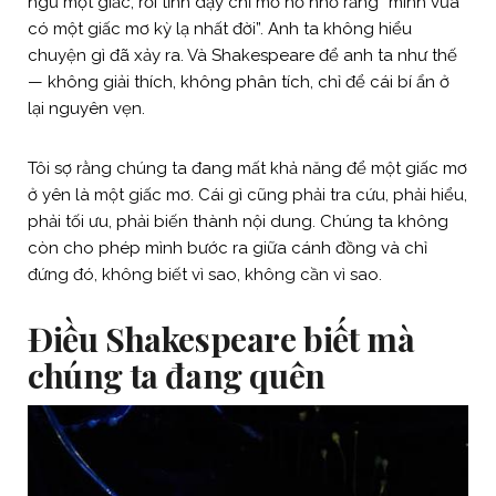
ngủ một giấc, rồi tỉnh dậy chỉ mơ hồ nhớ rằng “mình vừa
có một giấc mơ kỳ lạ nhất đời”. Anh ta không hiểu
chuyện gì đã xảy ra. Và Shakespeare để anh ta như thế
— không giải thích, không phân tích, chỉ để cái bí ẩn ở
lại nguyên vẹn.
Tôi sợ rằng chúng ta đang mất khả năng để một giấc mơ
ở yên là một giấc mơ. Cái gì cũng phải tra cứu, phải hiểu,
phải tối ưu, phải biến thành nội dung. Chúng ta không
còn cho phép mình bước ra giữa cánh đồng và chỉ
đứng đó, không biết vì sao, không cần vì sao.
Điều Shakespeare biết mà
chúng ta đang quên