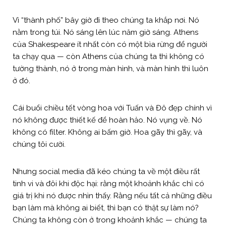
Vì “thành phố” bây giờ đi theo chúng ta khắp nơi. Nó
nằm trong túi. Nó sáng lên lúc năm giờ sáng. Athens
của Shakespeare ít nhất còn có một bìa rừng để người
ta chạy qua — còn Athens của chúng ta thì không có
tường thành, nó ở trong màn hình, và màn hình thì luôn
ở đó.
Cái buổi chiều tết vòng hoa với Tuấn và Đô đẹp chính vì
nó không được thiết kế để hoàn hảo. Nó vụng về. Nó
không có filter. Không ai bấm giờ. Hoa gãy thì gãy, và
chúng tôi cười.
Nhưng social media đã kéo chúng ta về một điều rất
tinh vi và đôi khi độc hại: rằng một khoảnh khắc chỉ có
giá trị khi nó được nhìn thấy. Rằng nếu tất cả những điều
bạn làm mà không ai biết, thì bạn có thật sự làm nó?
Chúng ta không còn ở trong khoảnh khắc — chúng ta