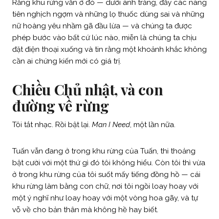
Rằng khu rừng vẫn ở đó — dưới ánh trăng, đầy các nàng
tiên nghịch ngợm và những lọ thuốc dùng sai và những
nữ hoàng yêu nhầm gã đầu lừa — và chúng ta được
phép bước vào bất cứ lúc nào, miễn là chúng ta chịu
đặt điện thoại xuống và tin rằng một khoảnh khắc không
cần ai chứng kiến mới có giá trị.
Chiều Chủ nhật, và con
đường về rừng
Tôi tắt nhạc. Rồi bật lại.
Man I Need
, một lần nữa.
Tuấn vẫn đang ở trong khu rừng của Tuấn, thi thoảng
bật cười với một thứ gì đó tôi không hiểu. Còn tôi thì vừa
ở trong khu rừng của tôi suốt mấy tiếng đồng hồ — cái
khu rừng làm bằng con chữ, nơi tôi ngồi loay hoay với
một ý nghĩ như loay hoay với một vòng hoa gãy, và tự
vỗ về cho bản thân mà không hề hay biết.