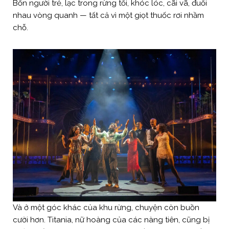
Bốn người trẻ, lạc trong rừng tối, khóc lóc, cãi vã, đuổi
nhau vòng quanh — tất cả vì một giọt thuốc rơi nhầm
chỗ.
Và ở một góc khác của khu rừng, chuyện còn buồn
cười hơn. Titania, nữ hoàng của các nàng tiên, cũng bị