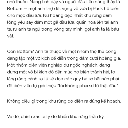
nhỏ thuốc. Nàng tỉnh dậy và người đầu tiên nàng thấy là
Bottom — một anh thợ dệt vụng về vừa bị Puck hô biến
cho mọc đầu lừa. Nữ hoàng đẹp nhất khu rừng đem
lòng yêu say đắm một gã đầu lừa, quấn hoa lên tai anh
ta, ru anh ta ngủ trong vòng tay mình, gọi anh ta là báu
vật.
Còn Bottom? Anh ta thuộc về một nhóm thợ thủ công
đang tập một vở kịch để diễn trong đám cưới hoàng gia.
Một nhóm diễn viên nghiệp dư ngốc nghếch, đang
dựng một vở bi kịch dở đến mức nó biến thành hài, lo
lắng rằng cảnh sư tử sẽ dọa các quý bà sợ hãi nên phải
để diễn viên tự giới thiệu “tôi không phải sư tử thật đâu”.
Không điều gì trong khu rừng đó diễn ra đúng kế hoạch.
Và đó, chính xác là lý do khiến khu rừng thần kỳ.