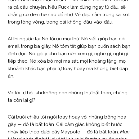
ra cả câu chuyện. Nếu Puck làm đúng ngay từ đầu, sẽ
chẳng có đêm hè nào để nhớ. Vẻ đẹp nằm trong sai sót,
trong lòng vòng, trong cái không-đâu-vào-đâu.
AI thì ngược lại. Nó tối ưu mọi thứ. Nó viết giúp bạn cái
email trong ba giây. Nó tóm tắt giúp bạn cuốn sách bạn
định đọc. Nó gợi ý cho bạn nên xem gì, nghe gì, nghĩ gì
tiếp theo. Nó xóa bỏ mọi ma sát, mọi khoảng lặng, mọi
khoảnh khắc bạn phải tự loay hoay mà không biết đáp
án.
Và tôi tự hỏi: khi không còn những thứ bất toàn, chúng
ta còn lại gì?
Cái buổi chiều tôi ngồi loay hoay với những bông hoa
gãy — đó là bất toàn. Cái cảm giác không biết bước
nhảy tiếp theo dưới cây Maypole — đó là bất toàn.
Man