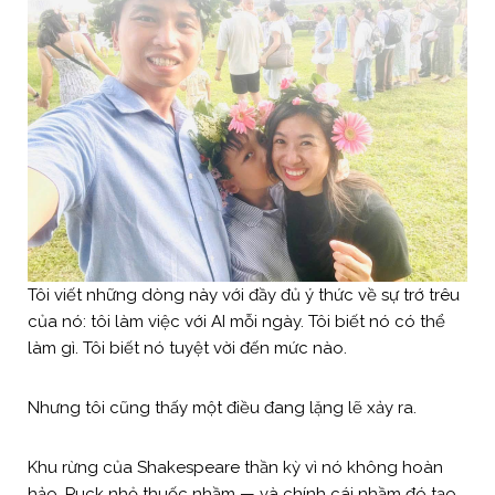
Tôi viết những dòng này với đầy đủ ý thức về sự trớ trêu
của nó: tôi làm việc với AI mỗi ngày. Tôi biết nó có thể
làm gì. Tôi biết nó tuyệt vời đến mức nào.
Nhưng tôi cũng thấy một điều đang lặng lẽ xảy ra.
Khu rừng của Shakespeare thần kỳ vì nó không hoàn
hảo. Puck nhỏ thuốc nhầm — và chính cái nhầm đó tạo