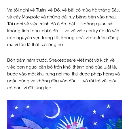
Và tôi nghĩ về Tuấn, về Đô, về bãi cỏ mùa hè tháng Sáu,
về cây Maypole và những dải ruy băng bện vào nhau.
Tôi nghĩ về việc mình đã ở đó thật — không quan sát,
không tính toán, chỉ ở đó — và về việc cái ký ức đó vẫn
còn nguyên vẹn trong tôi, không phải vì nó được đăng,
mà vì tôi đã thật sự sống nó.
Bốn trăm năm trước, Shakespeare viết một vở kịch về
việc con người cần bỏ trốn khỏi thành phố của luật lệ,
bước vào một khu rừng nơi mọi thứ được phép hỏng và
ngẫu hứng và không đâu vào đâu — và rồi trở về, giàu
có hơn, vì đã từng lạc.