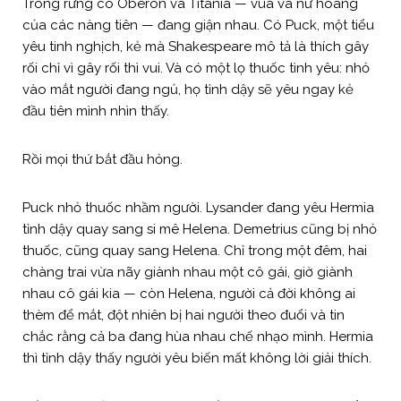
Trong rừng có Oberon và Titania — vua và nữ hoàng
của các nàng tiên — đang giận nhau. Có Puck, một tiểu
yêu tinh nghịch, kẻ mà Shakespeare mô tả là thích gây
rối chỉ vì gây rối thì vui. Và có một lọ thuốc tình yêu: nhỏ
vào mắt người đang ngủ, họ tỉnh dậy sẽ yêu ngay kẻ
đầu tiên mình nhìn thấy.
Rồi mọi thứ bắt đầu hỏng.
Puck nhỏ thuốc nhầm người. Lysander đang yêu Hermia
tỉnh dậy quay sang si mê Helena. Demetrius cũng bị nhỏ
thuốc, cũng quay sang Helena. Chỉ trong một đêm, hai
chàng trai vừa nãy giành nhau một cô gái, giờ giành
nhau cô gái kia — còn Helena, người cả đời không ai
thèm để mắt, đột nhiên bị hai người theo đuổi và tin
chắc rằng cả ba đang hùa nhau chế nhạo mình. Hermia
thì tỉnh dậy thấy người yêu biến mất không lời giải thích.