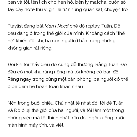
bạn và tôi, lên lịch cho hẹn hò, bên ly matcha, cuốn sổ
tay đầy note thú vị ghi lại từ những quan sát, chuyện trò.
Playlist đang bật
Man I Need
chế độ replay. Tuấn, Đô
đều đang ở trong thế giới của mình. Khoảng cách “thế
hệ” khiến đôi khi, ba con người ở hẳn trong những
không gian rất riêng.
Đôi khi tôi thấy điều đó cũng dễ thương. Rằng Tuấn, Đô
đều có một khu rừng riêng mà tôi không có bản đồ.
Rằng ngay trong cùng một căn phòng, ba người có thể
ở ba đêm hè hoàn toàn khác nhau.
Nên trong buổi chiều Chủ nhật tẻ nhạt đó, tôi để Tuấn
và Đô ở lại thế giới của hai người, và tôi làm một trong
những việc mà tôi thích nhất trên đời: ngồi xuống trước
màn hình máy tính, và viết.