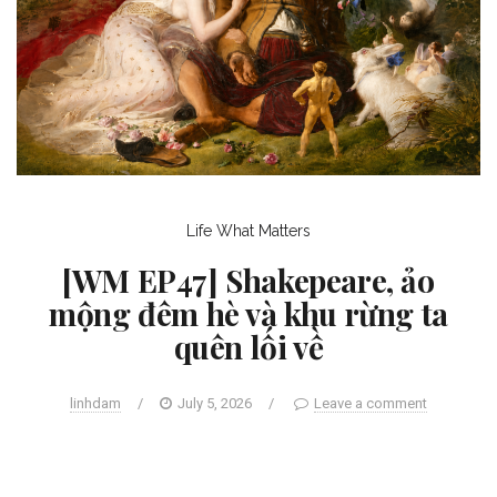
Life
What Matters
[WM EP47] Shakepeare, ảo
mộng đêm hè và khu rừng ta
quên lối về
linhdam
/
July 5, 2026
/
Leave a comment