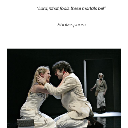
“
Lord, what fools these mortals be!”
Shakespeare