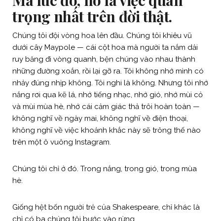
Mà lúc đó, nó là việc quan
trọng nhất trên đời thật.
Chúng tôi đội vòng hoa lên đầu. Chúng tôi khiêu vũ
dưới cây Maypole — cái cột hoa mà người ta nắm dải
ruy băng đi vòng quanh, bện chúng vào nhau thành
những đường xoắn, rồi lại gỡ ra. Tôi không nhớ mình có
nhảy đúng nhịp không. Tôi nghi là không. Nhưng tôi nhớ
nắng rơi qua kẽ lá, nhớ tiếng nhạc, nhớ gió, nhớ mùi cỏ
và mùi mùa hè, nhớ cái cảm giác thả trôi hoàn toàn —
không nghĩ về ngày mai, không nghĩ về điện thoại,
không nghĩ về việc khoảnh khắc này sẽ trông thế nào
trên một ô vuông Instagram.
Chúng tôi chỉ ở đó. Trong nắng, trong gió, trong mùa
hè.
Giống hệt bốn người trẻ của Shakespeare, chỉ khác là
chỉ có ba chúng tôi bước vào rừng.