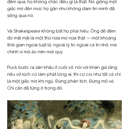
đêm qua, họ không chắc điều gì là thật. Nó giống một
giấc mơ đến mức họ gần như không dám tin mình đã
sống qua nó.
Và Shakespeare không bắt họ phải hiểu. Ông để đêm
đó mãi mãi là một thứ nửa mơ nửa thật — một khoảng
thời gian ngoài luật lệ, ngoài lý trí, ngoài cả trí nhớ, mà
chính vì mờ ảo nên mới quý.
Puck bước ra sân khấu ở cuối vở, nói với khán giả rằng
nếu vở kịch có làm phật lòng ai, thì cứ coi như tất cả chỉ
là một giấc mơ khi ngủ. Đừng phân tích. Đừng mổ xẻ.
Chỉ cần đã từng ở trong đó.