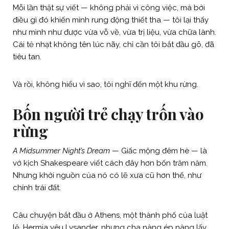
Mỗi lần thật sự viết — không phải vì công việc, mà bởi
điều gì đó khiến mình rung động thiết tha — tôi lại thấy
như mình như được vừa vỗ về, vừa trị liệu, vừa chữa lành.
Cái tẻ nhạt không tên lúc nãy, chỉ cần tôi bắt đầu gõ, đã
tiêu tan.
Và rồi, không hiểu vì sao, tôi nghĩ đến một khu rừng.
Bốn người trẻ chạy trốn vào
rừng
A Midsummer Night’s Dream
— Giấc mộng đêm hè — là
vở kịch Shakespeare viết cách đây hơn bốn trăm năm.
Nhưng khởi nguồn của nó có lẽ xưa cũ hơn thế, như
chính trái đất.
Câu chuyện bắt đầu ở Athens, một thành phố của luật
lệ. Hermia yêu Lysander, nhưng cha nàng ép nàng lấy