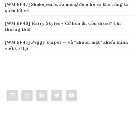
[WM EP47] Shakepeare, ảo mộng đêm hè và khu rừng ta
quên lối về
[WM EP46] Harry Styles – Cứ hôn đi. Còn disco? Thi
thoảng thôi
[WM EP45] Peggy Kuiper — và “khuôn mặt” khiến mình
viết trở lại
Connect
Categories