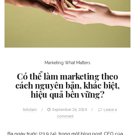
Marketing
What Matters
Có thể làm marketing theo
cách nguyên bản, khác biệt,
hiệu quả bền vững?
linhdam
/
September 26, 2024
/
Leave a
comment
Ba ngày trước (23.9.24), trong một blog post, CEO của