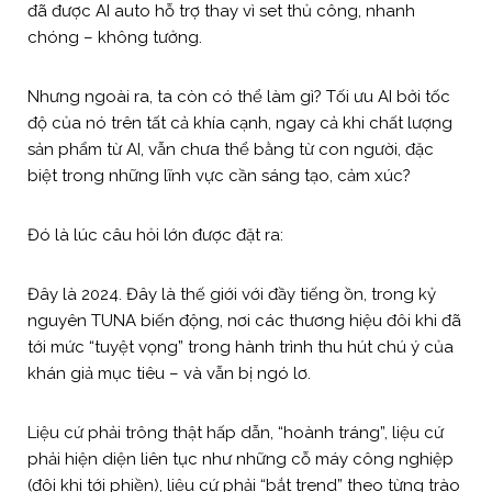
đã được AI auto hỗ trợ thay vì set thủ công, nhanh
chóng – không tưởng.
Nhưng ngoài ra, ta còn có thể làm gì? Tối ưu AI bởi tốc
độ của nó trên tất cả khía cạnh, ngay cả khi chất lượng
sản phẩm từ AI, vẫn chưa thể bằng từ con người, đặc
biệt trong những lĩnh vực cần sáng tạo, cảm xúc?
Đó là lúc câu hỏi lớn được đặt ra:
Đây là 2024. Đây là thế giới với đầy tiếng ồn, trong kỷ
nguyên TUNA biến động, nơi các thương hiệu đôi khi đã
tới mức “tuyệt vọng” trong hành trình thu hút chú ý của
khán giả mục tiêu – và vẫn bị ngó lơ.
Liệu cứ phải trông thật hấp dẫn, “hoành tráng”, liệu cứ
phải hiện diện liên tục như những cỗ máy công nghiệp
(đôi khi tới phiền), liệu cứ phải “bắt trend” theo từng trào