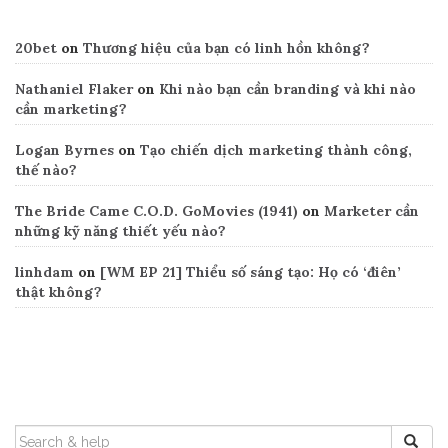
20bet
on
Thương hiệu của bạn có linh hồn không?
Nathaniel Flaker
on
Khi nào bạn cần branding và khi nào
cần marketing?
Logan Byrnes
on
Tạo chiến dịch marketing thành công,
thế nào?
The Bride Came C.O.D. GoMovies (1941)
on
Marketer cần
những kỹ năng thiết yếu nào?
linhdam
on
[WM EP 21] Thiểu số sáng tạo: Họ có ‘điên’
thật không?
Search
SEARCH