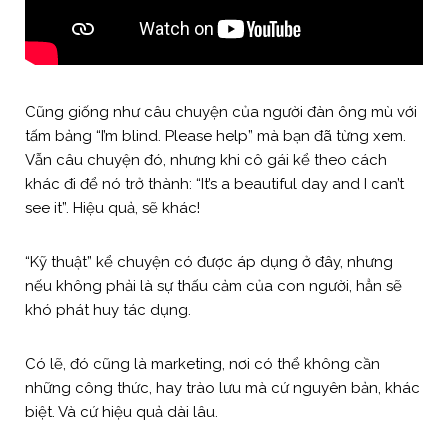
Cũng giống như câu chuyện của người đàn ông mù với
tấm bảng “I’m blind. Please help” mà bạn đã từng xem.
Vẫn câu chuyện đó, nhưng khi cô gái kể theo cách
khác đi để nó trở thành: “It’s a beautiful day and I can’t
see it”. Hiệu quả, sẽ khác!
“Kỹ thuật” kể chuyện có được áp dụng ở đây, nhưng
nếu không phải là sự thấu cảm của con người, hẳn sẽ
khó phát huy tác dụng.
Có lẽ, đó cũng là marketing, nơi có thể không cần
những công thức, hay trào lưu mà cứ nguyên bản, khác
biệt. Và cứ hiệu quả dài lâu.