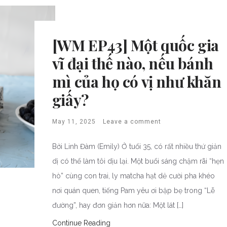
[WM EP43] Một quốc gia
vĩ đại thế nào, nếu bánh
mì của họ có vị như khăn
giấy?
May 11, 2025
Leave a comment
Bởi Linh Đàm (Emily) Ở tuổi 35, có rất nhiều thứ giản
dị có thể làm tôi dịu lại. Một buổi sáng chậm rãi “hẹn
hò” cùng con trai, ly matcha hạt dẻ cười pha khéo
nơi quán quen, tiếng Pam yêu ơi bập bẹ trong “Lễ
đường”, hay đơn giản hơn nữa: Một lát […]
Continue Reading