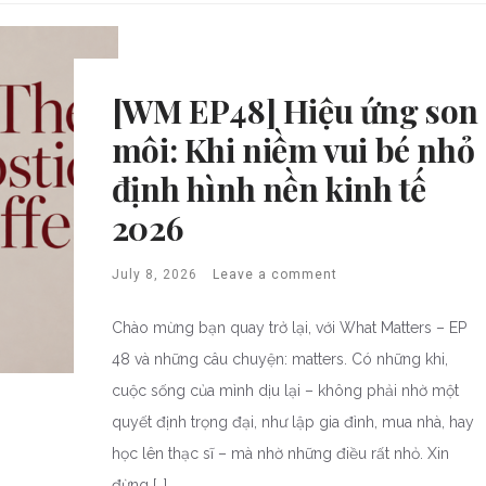
[WM EP48] Hiệu ứng son
môi: Khi niềm vui bé nhỏ
định hình nền kinh tế
2026
July 8, 2026
Leave a comment
Chào mừng bạn quay trở lại, với What Matters – EP
48 và những câu chuyện: matters. Có những khi,
cuộc sống của mình dịu lại – không phải nhờ một
quyết định trọng đại, như lập gia đình, mua nhà, hay
học lên thạc sĩ – mà nhờ những điều rất nhỏ. Xin
đừng […]