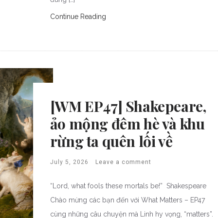
Continue Reading
[WM EP47] Shakepeare,
ảo mộng đêm hè và khu
rừng ta quên lối về
July 5, 2026
Leave a comment
“Lord, what fools these mortals be!” Shakespeare
Chào mừng các bạn đến với What Matters – EP47
cùng những câu chuyện mà Linh hy vọng, “matters”.