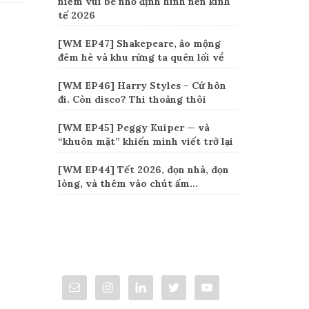
niềm vui bé nhỏ định hình nền kinh
tế 2026
[WM EP47] Shakepeare, ảo mộng
đêm hè và khu rừng ta quên lối về
[WM EP46] Harry Styles – Cứ hôn
đi. Còn disco? Thi thoảng thôi
[WM EP45] Peggy Kuiper — và
“khuôn mặt” khiến mình viết trở lại
[WM EP44] Tết 2026, dọn nhà, dọn
lòng, và thêm vào chút ấm…
Connect