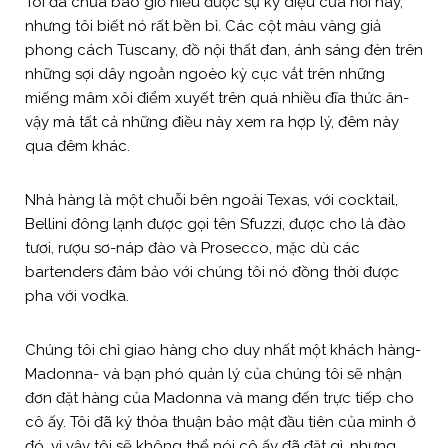
Tôi đã chưa bao giờ hiểu được sự kỳ diệu của nơi này,
nhưng tôi biết nó rất bền bỉ. Các cột màu vàng giả
phong cách Tuscany, đồ nội thất đan, ánh sáng đèn trên
những sợi dây ngoằn ngoèo kỳ cục vắt trên những
miếng mâm xôi điểm xuyết trên quá nhiều đĩa thức ăn-
vậy mà tất cả những điều này xem ra hợp lý, đêm này
qua đêm khác.
Nhà hàng là một chuỗi bên ngoài Texas, với cocktail,
Bellini đông lạnh được gọi tên Sfuzzi, được cho là đào
tươi, rượu sơ-náp đào và Prosecco, mặc dù các
bartenders đảm bảo với chúng tôi nó đồng thời được
pha với vodka.
Chúng tôi chỉ giao hàng cho duy nhất một khách hàng-
Madonna- và bạn phó quản lý của chúng tôi sẽ nhận
đơn đặt hàng của Madonna và mang đến trực tiếp cho
cô ấy. Tôi đã ký thỏa thuận bảo mật đầu tiên của mình ở
đó, vì vậy tôi sẽ không thể nói cô ấy đã đặt gì, nhưng