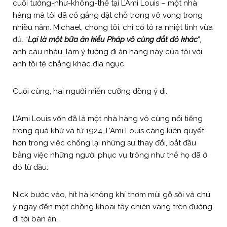
cuối tưởng-như-không-thể tại L’Ami Louis – một nhà
hàng mà tôi đã cố gắng đặt chỗ trong vô vọng trong
nhiều năm. Michael, chồng tôi, chỉ cố tỏ ra nhiệt tình vừa
đủ. “
Lại là một bữa ăn kiểu Pháp vô cùng đắt đỏ khác
”,
anh càu nhàu, làm ý tưởng đi ăn hàng này của tôi với
anh tồi tệ chẳng khác địa ngục.
Cuối cùng, hai người miễn cưỡng đồng ý đi.
L’Ami Louis vốn đã là một nhà hàng vô cùng nổi tiếng
trong quá khứ và từ 1924, L’Ami Louis càng kiên quyết
hơn trong việc chống lại những sự thay đổi, bắt đầu
bằng việc những người phục vụ trông như thể họ đã ở
đó từ đầu.
Nick bước vào, hít hà không khí thơm mùi gỗ sồi và chú
ý ngay đến một chồng khoai tây chiên vàng trên đường
đi tới bàn ăn.