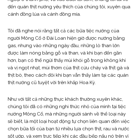
đến quán thịt nướng yêu thích của chúng tôi, xuyên qua
cánh đồng lúa và cánh đồng mía.
Tôi đã nghe nói rằng tất cả các bữa tiệc nướng của
người Mông Cổ ở Đài Loan hiện giờ được nướng bằng
gas, nhưng vào những ngày đầu, những lò than lớn
được làm nóng bằng gỗ và than, và khi bạn đến gần
hơn, bạn có thể ngửi thấy mùi khói gỗ trong không khí
và vị ngọt nhạt, mùi thơm của thịt cừu cháy và thịt gà và
thịt bò, theo cách đôi khi bạn vẫn thấy làm tại các quán
thịt nướng cũ tuyệt vời trên khắp Hoa Kỳ.
Như với tất cả những thực khách thường xuyên khác,
chúng tôi đã có những nghi thức nhỏ của mình tại tiệc
nướng Mông Cổ, mà những người sành về thể loại này
sẽ biết, là một loại hoạt động tự chọn liên quan đến việc
chọn bữa tối của bạn từ nhiều lựa chọn thịt, rau và nước
sốt ướp, và xem trực tiếp khi các đầu bếp nấu nó trên vỉ