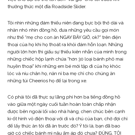
thưởng thức một đĩa Roadside Slider.
Tôi nhìn những đám thiếu niên đang bực bội thở dài và
nhăn nhó nhìn đồng hồ, đưa những yêu cầu gọi món
như thể “mẹ cho con ăn NGAY BÂY GIỜ, ok?” trên điện
thoại của họ khi họ thoát ra khỏi đám hỗn loạn. Những
người lớn hơn thì giấu sự thiếu kiên nhẫn của mình trong
những chiếc hộp lạnh chứa “hơn 30 loại bánh phô mai
huyền thoại” khi những em bé mới tập đi của họ khóc
lóc và níu chân họ, năn nỉ ba mẹ chỉ cho chúng ăn
những túi Cheerios họ để lại trong xe.
Có phải tôi đã thực sự lãng phí hơn ba tiếng đồng hồ
vào giữa một ngày cuối tuần hoàn toàn chấp nhận
được bên ngoài lối vào nhà hàng, chen chúc bên cạnh
ki-ốt hình vỏ điện thoại với dì và chú của bạn, chờ đợi chỉ
để lấy thức ăn tôi đã ăn trước đó? Ý tôi là, bạn đã bao
giờ có chiếc bánh mì nâu ấm áp đó chưa? ĐÚNG, TÔI