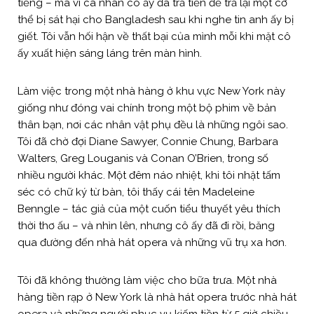
tiếng – mà vì cá nhân cô ấy đã trả tiền để trả lại một cơ
thể bị sát hại cho Bangladesh sau khi nghe tin anh ấy bị
giết. Tôi vẫn hối hận về thất bại của mình mỗi khi mặt cô
ấy xuất hiện sáng láng trên màn hình.
Làm việc trong một nhà hàng ở khu vực New York này
giống như đóng vai chính trong một bộ phim về bản
thân bạn, nơi các nhân vật phụ đều là những ngôi sao.
Tôi đã chờ đợi Diane Sawyer, Connie Chung, Barbara
Walters, Greg Louganis và Conan O’Brien, trong số
nhiều người khác. Một đêm náo nhiệt, khi tôi nhặt tấm
séc có chữ ký từ bàn, tôi thấy cái tên Madeleine
Benngle – tác giả của một cuốn tiểu thuyết yêu thích
thời thơ ấu – và nhìn lên, nhưng cô ấy đã đi rồi, băng
qua đường đến nhà hát opera và những vũ trụ xa hơn.
Tôi đã không thường làm việc cho bữa trưa. Một nhà
hàng tiền rạp ở New York là nhà hát opera trước nhà hát
opera và những người phục vụ kiếm tiền từ 5 giờ chiều