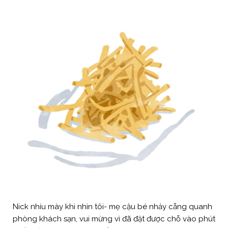
Nick nhíu mày khi nhìn tôi- mẹ cậu bé nhảy cẫng quanh
phòng khách sạn, vui mừng vì đã đặt được chỗ vào phút