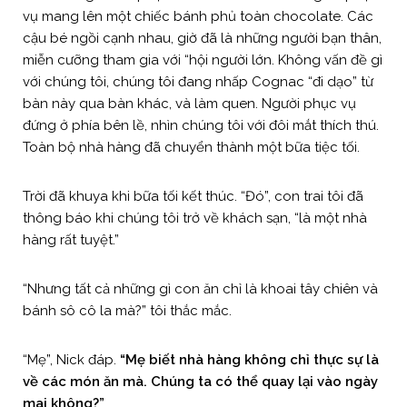
vụ mang lên một chiếc bánh phủ toàn chocolate. Các
cậu bé ngồi cạnh nhau, giờ đã là những người bạn thân,
miễn cưỡng tham gia với “hội người lớn. Không vấn đề gì
với chúng tôi, chúng tôi đang nhấp Cognac “đi dạo” từ
bàn này qua bàn khác, và làm quen. Người phục vụ
đứng ở phía bên lề, nhìn chúng tôi với đôi mắt thích thú.
Toàn bộ nhà hàng đã chuyển thành một bữa tiệc tối.
Trời đã khuya khi bữa tối kết thúc. “Đó”, con trai tôi đã
thông báo khi chúng tôi trở về khách sạn, “là một nhà
hàng rất tuyệt.”
“Nhưng tất cả những gì con ăn chỉ là khoai tây chiên và
bánh sô cô la mà?” tôi thắc mắc.
“Mẹ”, Nick đáp.
“Mẹ biết nhà hàng không chỉ thực sự là
về các món ăn mà. Chúng ta có thể quay lại vào ngày
mai không?”