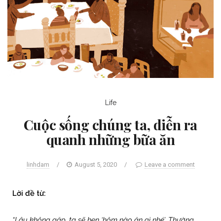
Life
Cuộc sống chúng ta, diễn ra
quanh những bữa ăn
linhdam
/
August 5, 2020
/
Leave a comment
Lời đề từ:
“Lâu không gặp, ta sẽ hẹn ‘hôm nào ăn gì nhé’. Thường