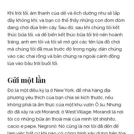
Khi trời tối, âm thanh của dế và ếch dường như sẽ lấp
đầy không khí, và bạn có thể thấy những con đom đóm
đang chơi đùa trên cây. Sau đó, sau khi chúng tôi kết
thúc bữa tối, và để biến kết thúc bữa tối trở nên hoành
tráng, anh em tôi và tôi sẽ mở gói các tên lửa đồ chơi
mà chúng tôi đã mua trước đó trong ngày, dán chúng
vào các chai rỗng và bắn chúng ra ngoài cánh đồng
lúa vào bầu trời buổi tối.
Gửi một lần
Đó là một điều kỳ lạ ở New York, để nhà hàng địa
phương yêu thích của bạn chia sẻ kích thước, nếu
không phải là ẩm thực của một khu vườn Ô liu. Nhưng
đó đã xảy ra với Morandi, ở West Village. Morandi là nơi
tôi có những bữa ăn thoải mái của mình (ớt shishito,
cacio e pepe, Negroni). Nó cũng là nơi tôi đã đến để
làm việc bất cứ khi nào có công trình xây dựng trên tòa