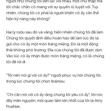
người như chúng tôi liên lạc với nhau, một chữ thập mà
tôi chắc chắn cô mang với sự quyến rũ tuyệt vời. Tuy
nhiên, chúng tôi có phải là người khiến cô ấy cần thể
hiện kỹ năng này không?
Hai ly rượu sau đó và vâng, hiển nhiên chúng tôi đã làm.
Chúng tôi quyết định điều hoàn hảo để làm lúc đó là
gửi cho cô ấy một món tráng miệng. Đó là một động
thái không phô trương. Đĩa của chúng tôi đã được dọn.
Vào lúc cô ấy nhận được món tráng miệng, có lẽ chúng
tôi đã rời đi.
“Tôi nên nói gì với cô ấy?” người phục vụ hỏi chúng tôi,
trong lúc chúng tôi chọn tiramisu.
“Chỉ cần nói với cô ấy rằng chúng tôi yêu cô ấy”, tôi nói,
đầy mãn nguyện, mối quan tâm lớn nhất của tôi là Amy
Poehler.