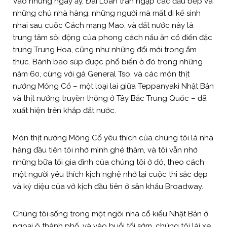
Vào những ngày ấy, Đài Loan tràn ngập các đầu bếp và
những chủ nhà hàng, những người mà mất đi kế sinh
nhai sau cuộc Cách mạng Mao, và đất nước này là
trung tâm sôi động của phong cách nấu ăn cổ điển đặc
trưng Trung Hoa, cũng như những đổi mới trong ẩm
thực. Bánh bao súp được phổ biến ở đó trong những
năm 60, cùng với gà General Tso, và các món thịt
nướng Mông Cổ – một loại lai giữa Teppanyaki Nhật Bản
và thịt nướng truyền thống ở Tây Bắc Trung Quốc – đã
xuất hiện trên khắp đất nước.
Món thịt nướng Mông Cổ yêu thích của chúng tôi là nhà
hàng đầu tiên tôi nhớ mình ghé thăm, và tôi vẫn nhớ
những bữa tối gia đình của chúng tôi ở đó, theo cách
một người yêu thích kịch nghệ nhớ lại cuộc thi sắc đẹp
và kỳ diệu của vở kịch đầu tiên ở sân khấu Broadway.
Chúng tôi sống trong một ngôi nhà cổ kiểu Nhật Bản ở
ngoại ô thành phố, và vào buổi tối sớm, chúng tôi lái xe