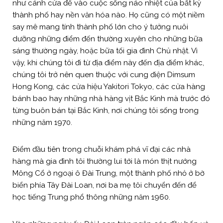
như cánh cửa để vào cuộc sống náo nhiệt của bất kỳ
thành phố hay nền văn hóa nào. Họ cũng có một niềm
say mê mang tính thành phố lớn cho ý tưởng nuôi
dưỡng những điểm đến thường xuyên cho những bữa
sáng thường ngày, hoặc bữa tối gia đình Chủ nhật. Vì
vậy, khi chúng tôi đi từ địa điểm này đến địa điểm khác,
chúng tôi trở nên quen thuộc với cung điện Dimsum
Hong Kong, các cửa hiệu Yakitori Tokyo, các cửa hàng
bánh bao hay những nhà hàng vịt Bắc Kinh mà trước đó
từng buôn bán tại Bắc Kinh, nơi chúng tôi sống trong
những năm 1970.
Điểm đầu tiên trong chuỗi khám phá vĩ đại các nhà
hàng mà gia đình tôi thường lui tới là món thịt nướng
Mông Cổ ở ngoại ô Đài Trung, một thành phố nhỏ ở bờ
biển phía Tây Đài Loan, nơi ba mẹ tôi chuyển đến để
học tiếng Trung phổ thông những năm 1960.