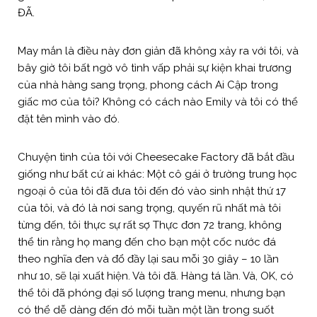
ĐÃ.
May mắn là điều này đơn giản đã không xảy ra với tôi, và
bây giờ tôi bất ngờ vô tình vấp phải sự kiện khai trương
của nhà hàng sang trọng, phong cách Ai Cập trong
giấc mơ của tôi? Không có cách nào Emily và tôi có thể
đặt tên mình vào đó.
Chuyện tình của tôi với Cheesecake Factory đã bắt đầu
giống như bất cứ ai khác: Một cô gái ở trường trung học
ngoại ô của tôi đã đưa tôi đến đó vào sinh nhật thứ 17
của tôi, và đó là nơi sang trọng, quyến rũ nhất mà tôi
từng đến, tôi thực sự rất sợ Thực đơn 72 trang, không
thể tin rằng họ mang đến cho bạn một cốc nước đá
theo nghĩa đen và đổ đầy lại sau mỗi 30 giây – 10 lần
như 10, sẽ lại xuất hiện. Và tôi đã. Hàng tá lần. Và, OK, có
thể tôi đã phóng đại số lượng trang menu, nhưng bạn
có thể dễ dàng đến đó mỗi tuần một lần trong suốt