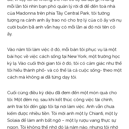
mỗi lần tôi nhìn bạn phó quản lý rời đi để đến toà nhà
của Madonna trên phía Tây Central Park, tôi tưởng
tượng ra cảnh anh ấy trao nó cho trợ lý của cô ấy với nụ
cười buồn bã anh vẫn hay có mỗi lần ai đó nói tên cô
ấy.
Vào năm tôi làm việc ở đó, mỗi bàn tôi phục vụ là một
bài học về việc cách sống tại New York, một trường học
kỳ lạ. Vào cuối thời gian tôi ở đó, tôi có cảm giác như thể
tôi hiểu thành phố- và có thể là cả cuộc sống- theo một
cách mà không ai đã từng dạy tôi.
Cuối cùng điều kỳ diệu đã đem đến một món quà cho
tôi. Một đêm nọ, sau khi kết thúc công việc tài chính,
anh trai tôi đến gặp tôi tại nơi làm việc. Anh vẫn chưa
kiếm được nhiều tiền. Tôi mời anh một ly Chianti, một ly
Solaia để làm anh bất ngờ – một ly rượu vang thực sự
ngon. Tôi không thể nhớ đó là năm nào, nhưng tôi nhớ