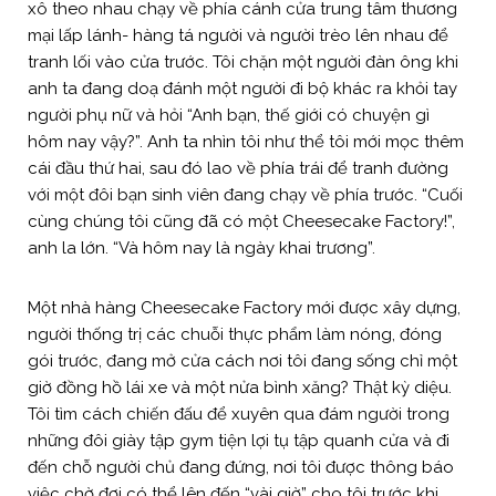
xô theo nhau chạy về phía cánh cửa trung tâm thương
mại lấp lánh- hàng tá người và người trèo lên nhau để
tranh lối vào cửa trước. Tôi chặn một người đàn ông khi
anh ta đang doạ đánh một người đi bộ khác ra khỏi tay
người phụ nữ và hỏi “Anh bạn, thế giới có chuyện gì
hôm nay vậy?”. Anh ta nhìn tôi như thể tôi mới mọc thêm
cái đầu thứ hai, sau đó lao về phía trái để tranh đường
với một đôi bạn sinh viên đang chạy về phía trước. “Cuối
cùng chúng tôi cũng đã có một Cheesecake Factory!”,
anh la lớn. “Và hôm nay là ngày khai trương”.
Một nhà hàng Cheesecake Factory mới được xây dựng,
người thống trị các chuỗi thực phẩm làm nóng, đóng
gói trước, đang mở cửa cách nơi tôi đang sống chỉ một
giờ đồng hồ lái xe và một nửa bình xăng? Thật kỳ diệu.
Tôi tìm cách chiến đấu để xuyên qua đám người trong
những đôi giày tập gym tiện lợi tụ tập quanh cửa và đi
đến chỗ người chủ đang đứng, nơi tôi được thông báo
việc chờ đợi có thể lên đến “vài giờ” cho tôi trước khi