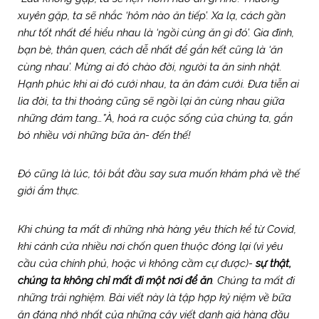
xuyên gặp, ta sẽ nhắc ‘hôm nào ăn tiếp’. Xa lạ, cách gần
như tốt nhất để hiểu nhau là ‘ngồi cùng ăn gì đó’. Gia đình,
bạn bè, thân quen, cách dễ nhất để gắn kết cũng là ‘ăn
cùng nhau’. Mừng ai đó chào đời, người ta ăn sinh nhật.
Hạnh phúc khi ai đó cưới nhau, ta ăn đám cưới. Đưa tiễn ai
lìa đời, ta thi thoảng cũng sẽ ngồi lại ăn cùng nhau giữa
những đám tang…”À, hoá ra cuộc sống của chúng ta, gắn
bó nhiều với những bữa ăn- đến thế!
Đó cũng là lúc, tôi bắt đầu say sưa muốn khám phá về thế
giới ẩm thực.
Khi chúng ta mất đi những nhà hàng yêu thích kể từ Covid,
khi cánh cửa nhiều nơi chốn quen thuộc đóng lại (vì yêu
cầu của chính phủ, hoặc vì không cầm cự được)-
sự thật,
chúng ta không chỉ mất đi một nơi để ăn
. Chúng ta mất đi
những trải nghiệm. Bài viết này là tập hợp kỷ niệm về bữa
ăn đáng nhớ nhất của những cây viết danh giá hàng đầu