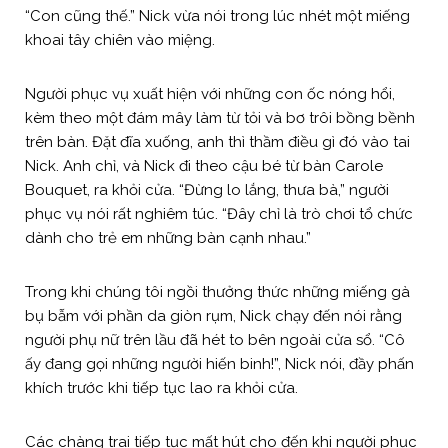
“Con cũng thế.” Nick vừa nói trong lúc nhét một miếng
khoai tây chiên vào miệng.
Người phục vụ xuất hiện với những con ốc nóng hổi, ​​
kèm theo một đám mây làm từ tỏi và bơ trôi bồng bềnh
trên bàn. Đặt đĩa xuống, anh thì thầm điều gì đó vào tai
Nick. Anh chỉ, và Nick đi theo cậu bé từ bàn Carole
Bouquet, ra khỏi cửa. “Đừng lo lắng, thưa bà,” người
phục vụ nói rất nghiêm túc. “Đây chỉ là trò chơi tổ chức
dành cho trẻ em những bàn cạnh nhau.”
Trong khi chúng tôi ngồi thưởng thức những miếng gà
bụ bẫm với phần da giòn rụm, Nick chạy đến nói rằng
người phụ nữ trên lầu đã hét to bên ngoài cửa sổ. “Cô
ấy đang gọi những người hiến binh!”, Nick nói, đầy phấn
khích trước khi tiếp tục lao ra khỏi cửa.
Các chàng trai tiếp tục mất hút cho đến khi người phục