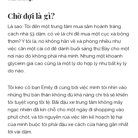
Chờ đợi là gì?
Là sao: Tôi đến một trung tâm mua sắm hoành tráng
cách nhà 53 dặm, có vẻ là chỉ để mua một cục xà bông
thơm? Ý tôi là, nó không hẳn về xà phòng nhiều như
việc cần một cái cớ để dành buổi sáng thứ Bảy cho một
nơi nào đó không phải nhà mình. Nhưng một khoanh
glycerin giá cao cũng là một lý do hợp lý như bất kỳ lý
do nào.
Tôi kéo cô bạn Emily đi cùng bởi việc mình tôi nhìn vào
những thứ bản thân không đủ khả năng chi trả sẽ khiến
tôi tuyệt vọng tồi tệ. Bãi đậu xe trung tâm không mấy
ngạc nhiên đã kín chỗ cho một ngày đi shopping vào
phút chót, và tôi nguyền rủa việc lên kế hoạch tệ hại
của mình buộc tôi phải đậu xe cách cửa hàng gần nhất
tới vài dặm.