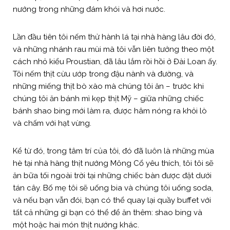
nướng trong những đám khói và hơi nước.
Lần đầu tiên tôi nếm thử hành lá tại nhà hàng lâu đời đó,
và những nhánh rau mùi mà tôi vẫn liên tưởng theo một
cách nhỏ kiểu Proustian, đã lâu lắm rồi hồi ở Đài Loan ấy.
Tôi nếm thịt cừu ướp trong đậu nành và đường, và
những miếng thịt bò xào mà chúng tôi ăn – trước khi
chúng tôi ăn bánh mì kẹp thịt Mỹ – giữa những chiếc
bánh shao bing mới làm ra, được hâm nóng ra khỏi lò
và chấm với hạt vừng.
Kể từ đó, trong tâm trí của tôi, đó đã luôn là những mùa
hè tại nhà hàng thịt nướng Mông Cổ yêu thích, tôi tôi sẽ
ăn bữa tối ngoài trời tại những chiếc bàn được đặt dưới
tán cây. Bố mẹ tôi sẽ uống bia và chúng tôi uống soda,
và nếu bạn vẫn đói, bạn có thể quay lại quầy buffet với
tất cả những gì bạn có thể để ăn thêm: shao bing và
một hoặc hai món thịt nướng khác.