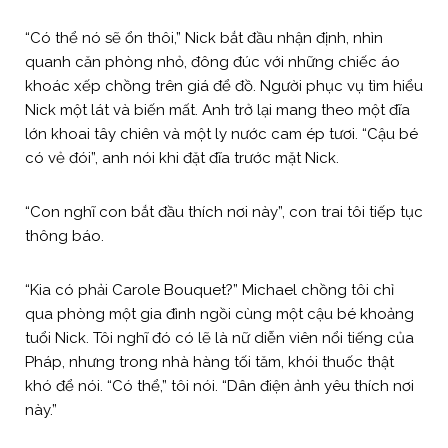
“Có thể nó sẽ ổn thôi,” Nick bắt đầu nhận định, nhìn
quanh căn phòng nhỏ, đông đúc với những chiếc áo
khoác xếp chồng trên giá để đồ. Người phục vụ tìm hiểu
Nick một lát và biến mất. Anh trở lại mang theo một đĩa
lớn khoai tây chiên và một ly nước cam ép tươi. “Cậu bé
có vẻ đói”, anh nói khi đặt đĩa trước mặt Nick.
“Con nghĩ con bắt đầu thích nơi này”, con trai tôi tiếp tục
thông báo.
“Kia có phải Carole Bouquet?” Michael chồng tôi chỉ
qua phòng một gia đình ngồi cùng một cậu bé khoảng
tuổi Nick. Tôi nghĩ đó có lẽ là nữ diễn viên nổi tiếng của
Pháp, nhưng trong nhà hàng tối tăm, khói thuốc thật
khó để nói. “Có thể,” tôi nói. “Dân điện ảnh yêu thích nơi
này.”