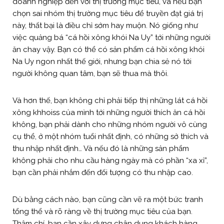
doanh nghiệp đến với thị trường mục tiêu, và nếu bạn
chọn sai nhóm thị trường mục tiêu để truyền đạt giá trị
này, thất bại là điều chỉ sớm hay muộn. Nó giống như
việc quảng bá “cá hồi xông khói Na Uy” tới những người
ăn chay vậy. Bạn có thể có sản phẩm cá hồi xông khói
Na Uy ngon nhất thế giới, nhưng bạn chia sẻ nó tới
người không quan tâm, bạn sẽ thua mà thôi.
Và hơn thế, bạn không chỉ phải tiếp thị những lát cá hồi
xông khhoiss của mình tới những người thích ăn cá hồi
không, bạn phải dành cho những nhóm người vô cùng
cụ thể, ở một nhóm tuổi nhất định, có những sở thích và
thu nhập nhất định… Và nếu đó là những sản phẩm
không phải cho nhu cầu hàng ngày mà có phần “xa xỉ”,
bạn cần phải nhắm đến đối tượng có thu nhập cao.
Dù bằng cách nào, bạn cũng cần vẽ ra một bức tranh
tổng thể và rõ ràng về thị trường mục tiêu của bạn.
Thậm chí, bạn cần xây dựng chân dung khách hàng