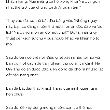
khách hàng: Mua miếng cá hồi xông khói Na Uy ngon
nhất thế giới của chúng tôi đi. Ai quan tâm?
Thay vào đó, có thể bắt đầu bằng việc “Những ngày
này, bạn có đang muốn thử một món ăn độc đáo và ‘du
lịch’ Na Uy với món ăn đó một chút?” Đó là những kỹ
thuật để “kéo” sự chú ý của người khác và khiến họ tò
mò.
Sau đó bạn có thể nói: Điều gì sẽ xảy ra nếu tôi nói với
bạn có một cách để trải nghiệm thứ đồ ăn trứ danh Na
Uy? Thứ đồ ăn được ướp, ủ kỳ công để cho ra những lát
cắt hảo hạng nhất?
Bạn đã bắt đầu thấy khách hàng của mình quan tâm
hơn chưa?
Sau đó, để xây dựng mong muốn, bạn có thể nói: