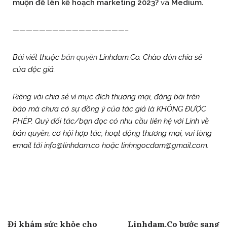
muộn để lên kế hoạch marketing 2023?
và
Medium
.
—————————————————–
Bài viết thuộc
bản quyền
Linhdam.Co. Chào đón chia sẻ
của độc giả.
Riêng với chia sẻ vì mục đích thương mại, đăng bài trên
báo mà chưa có sự đồng ý của tác giả là KHÔNG ĐƯỢC
PHÉP. Quý đối tác/bạn đọc có nhu cầu liên hệ với Linh về
bản quyền, cơ hội hợp tác, hoạt động thương mại, vui lòng
email tới info@linhdam.co hoặc linhngocdam@gmail.com.
Post
Previous Post
Next Post
Đi khám sức khỏe cho
Linhdam.Co bước sang