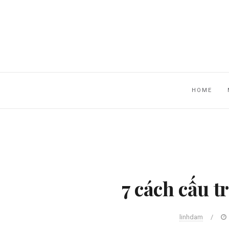
HOME
7 cách cấu 
linhdam
/