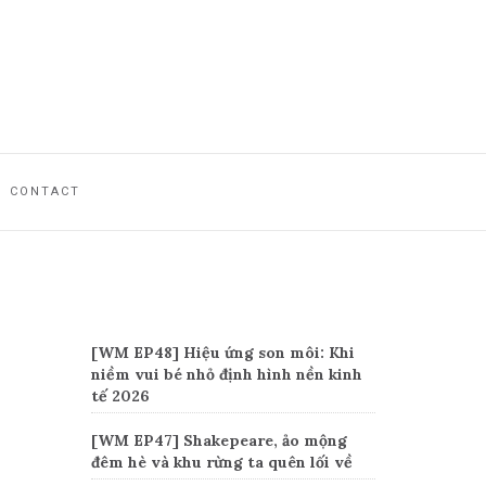
CONTACT
Recent Posts
[WM EP48] Hiệu ứng son môi: Khi
niềm vui bé nhỏ định hình nền kinh
tế 2026
[WM EP47] Shakepeare, ảo mộng
đêm hè và khu rừng ta quên lối về