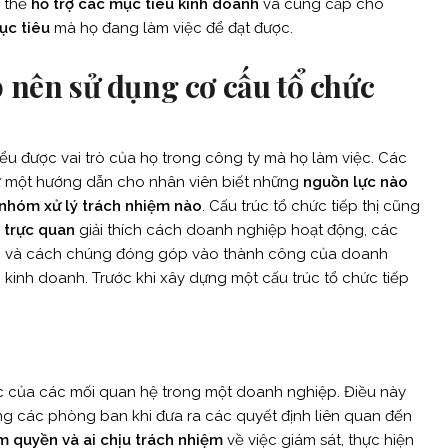
ó thể
hỗ trợ các mục tiêu kinh doanh
và cung cấp cho
ục tiêu
mà họ đang làm việc để đạt được.
 nên sử dụng cơ cấu tổ chức
iểu được vai trò của họ trong công ty mà họ làm việc. Các
ư một hướng dẫn cho nhân viên biết những
nguồn lực nào
 nhóm xử lý trách nhiệm nào
. Cấu trúc tổ chức tiếp thị cũng
 trực quan
giải thích cách doanh nghiệp hoạt động, các
p và cách chúng đóng góp vào thành công của doanh
nh kinh doanh. Trước khi xây dựng một cấu trúc tổ chức tiếp
c của các mối quan hệ trong một doanh nghiệp. Điều này
g các phòng ban khi đưa ra các quyết định liên quan đến
ắm quyền và ai chịu trách nhiệm
về việc giám sát, thực hiện