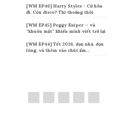
[WM EP46] Harry Styles – Cứ hôn
đi. Còn disco? Thi thoảng thôi
[WM EP45] Peggy Kuiper — và
“khuôn mặt” khiến mình viết trở lại
[WM EP44] Tết 2026, dọn nhà, dọn
lòng, và thêm vào chút ấm…
Connect
Categories