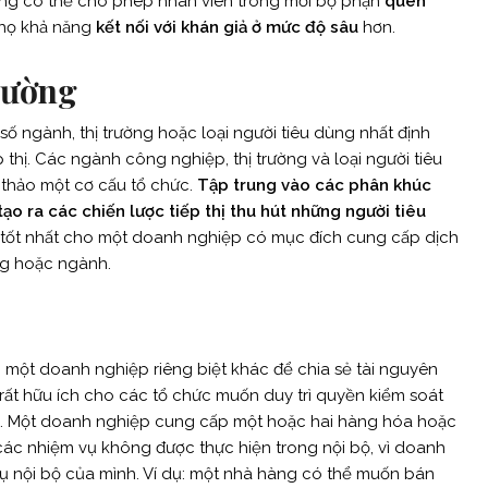
ũng có thể cho phép nhân viên trong mỗi bộ phận
quen
 họ khả năng
kết nối với khán giả ở mức độ sâu
hơn.
trường
ố ngành, thị trường hoặc loại người tiêu dùng nhất định
p thị. Các ngành công nghiệp, thị trường và loại người tiêu
thảo một cơ cấu tổ chức.
Tập trung vào các phân khúc
tạo ra các chiến lược tiếp thị thu hút những người tiêu
 tốt nhất cho một doanh nghiệp có mục đích cung cấp dịch
ng hoặc ngành.
 một doanh nghiệp riêng biệt khác để chia sẻ tài nguyên
rất hữu ích cho các tổ chức muốn duy trì quyền kiểm soát
họ. Một doanh nghiệp cung cấp một hoặc hai hàng hóa hoặc
các nhiệm vụ không được thực hiện trong nội bộ, vì doanh
ụ nội bộ của mình. Ví dụ: một nhà hàng có thể muốn bán