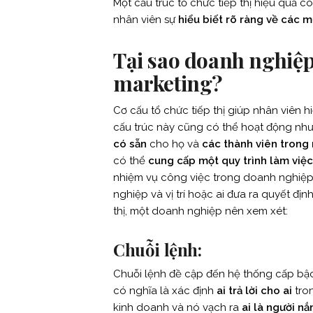
Một cấu trúc tổ chức tiếp thị hiệu quả c
nhân viên sự
hiểu biết rõ ràng về các m
Tại sao doanh nghiệp
marketing?
Cơ cấu tổ chức tiếp thị giúp nhân viên h
cấu trúc này cũng có thể hoạt động nh
có sẵn
cho họ và
các thành viên trong
có thể
cung cấp một quy trình làm việc
nhiệm vụ công việc trong doanh nghiệ
nghiệp và vị trí hoặc ai đưa ra quyết đị
thị, một doanh nghiệp nên xem xét:
Chuỗi lệnh:
Chuỗi lệnh đề cập đến hệ thống cấp bậ
có nghĩa là xác định
ai trả lời cho ai
tron
kinh doanh và nó vạch ra
ai là người n