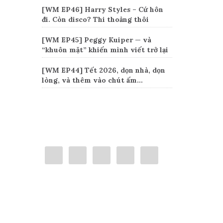
[WM EP46] Harry Styles – Cứ hôn
đi. Còn disco? Thi thoảng thôi
[WM EP45] Peggy Kuiper — và
“khuôn mặt” khiến mình viết trở lại
[WM EP44] Tết 2026, dọn nhà, dọn
lòng, và thêm vào chút ấm…
Connect
Categories