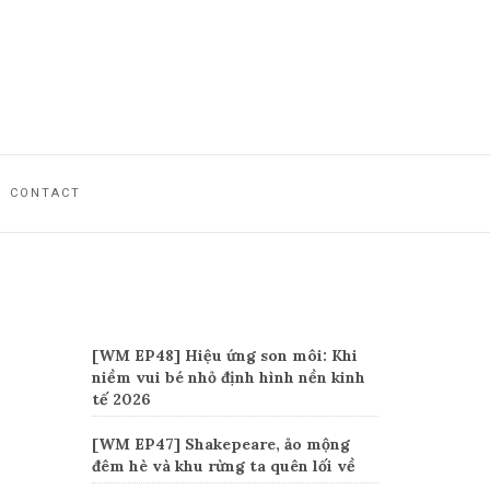
CONTACT
Recent Posts
[WM EP48] Hiệu ứng son môi: Khi
niềm vui bé nhỏ định hình nền kinh
tế 2026
[WM EP47] Shakepeare, ảo mộng
đêm hè và khu rừng ta quên lối về