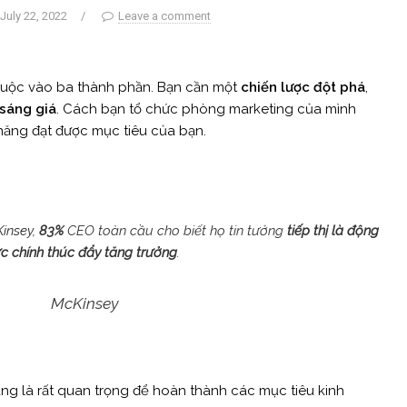
July 22, 2022
/
Leave a comment
huộc vào ba thành phần. Bạn cần một
chiến lược đột phá
,
sáng giá
. Cách bạn tổ chức phòng marketing của mình
năng đạt được mục tiêu của bạn.
insey
,
83%
CEO toàn cầu cho biết họ tin tưởng
tiếp thị là động
ực chính thúc đẩy tăng trưởng
.
McKinsey
àng là rất quan trọng để hoàn thành các mục tiêu kinh