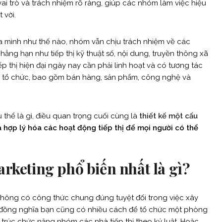
vai trò và trách nhiệm rõ ràng, giúp các nhóm làm việc hiệu
 vời.
a mình như thế nào, nhóm vẫn chịu trách nhiệm về các
chẳng hạn như tiếp thị kỹ thuật số, nội dung, truyền thông xã
p thị hiện đại ngày nay cần phải linh hoạt và có tương tác
 tổ chức, bao gồm bán hàng, sản phẩm, công nghệ và
 thể là gì, điều quan trọng cuối cùng là
thiết kế một cấu
à hợp lý hóa các hoạt động tiếp thị để mọi người có thể
arketing phổ biến nhất là gì?
y không có công thức chung đúng tuyệt đối trong việc xây
 đồng nghĩa bạn cũng có nhiều cách để tổ chức một phòng
u trúc chức năng nhóm các nhà tiếp thị theo kỷ luật. Hoặc