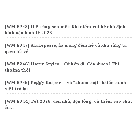
Recent Posts
[WM EP48] Hiệu ứng son môi: Khi niềm vui bé nhỏ định
hình nền kinh tế 2026
[WM EP47] Shakepeare, ảo mộng đêm hè và khu rừng ta
quên lối về
[WM EP46] Harry Styles – Cứ hôn đi. Còn disco? Thi
thoảng thôi
[WM EP45] Peggy Kuiper — và “khuôn mặt” khiến mình
viết trở lại
[WM EP44] Tết 2026, dọn nhà, dọn lòng, và thêm vào chút
ấm…
Connect