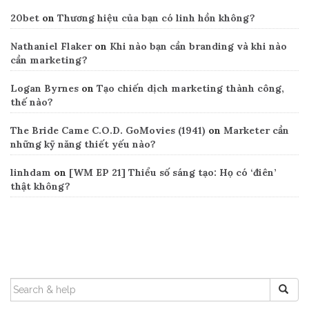
20bet
on
Thương hiệu của bạn có linh hồn không?
Nathaniel Flaker
on
Khi nào bạn cần branding và khi nào
cần marketing?
Logan Byrnes
on
Tạo chiến dịch marketing thành công,
thế nào?
The Bride Came C.O.D. GoMovies (1941)
on
Marketer cần
những kỹ năng thiết yếu nào?
linhdam
on
[WM EP 21] Thiểu số sáng tạo: Họ có ‘điên’
thật không?
Search
SEARCH
FOR: