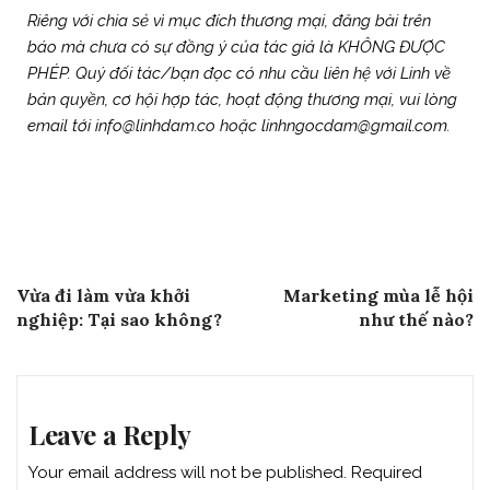
Riêng với chia sẻ vì mục đích thương mại, đăng bài trên
báo mà chưa có sự đồng ý của tác giả là KHÔNG ĐƯỢC
PHÉP. Quý đối tác/bạn đọc có nhu cầu liên hệ với Linh về
bản quyền, cơ hội hợp tác, hoạt động thương mại, vui lòng
email tới info@linhdam.co hoặc linhngocdam@gmail.com.
Post
Previous Post
Next Post
Vừa đi làm vừa khởi
Marketing mùa lễ hội
navigation
nghiệp: Tại sao không?
như thế nào?
Leave a Reply
Your email address will not be published.
Required