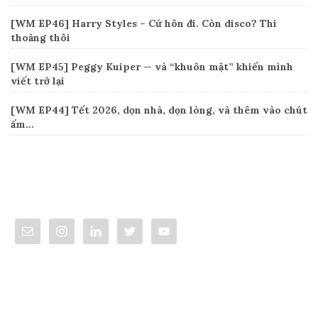
[WM EP46] Harry Styles – Cứ hôn đi. Còn disco? Thi
thoảng thôi
[WM EP45] Peggy Kuiper — và “khuôn mặt” khiến mình
viết trở lại
[WM EP44] Tết 2026, dọn nhà, dọn lòng, và thêm vào chút
ấm…
Connect
Categories