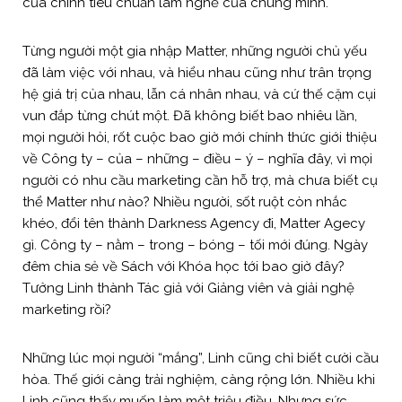
của chính tiêu chuẩn làm nghề của chúng mình.
Từng người một gia nhập Matter, những người chủ yếu
đã làm việc với nhau, và hiểu nhau cũng như trân trọng
hệ giá trị của nhau, lẫn cá nhân nhau, và cứ thế cặm cụi
vun đắp từng chút một. Đã không biết bao nhiêu lần,
mọi người hỏi, rốt cuộc bao giờ mới chính thức giới thiệu
về Công ty – của – những – điều – ý – nghĩa đây, vì mọi
người có nhu cầu marketing cần hỗ trợ, mà chưa biết cụ
thể Matter như nào? Nhiều người, sốt ruột còn nhắc
khéo, đổi tên thành Darkness Agency đi, Matter Agecy
gì. Công ty – nằm – trong – bóng – tối mới đúng. Ngày
đêm chia sẻ về Sách với Khóa học tới bao giờ đây?
Tưởng Linh thành Tác giả với Giảng viên và giải nghệ
marketing rồi?
Những lúc mọi người “mắng”, Linh cũng chỉ biết cười cầu
hòa. Thế giới càng trải nghiệm, càng rộng lớn. Nhiều khi
Linh cũng thấy muốn làm một triệu điều. Nhưng sức