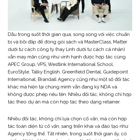
Dẫu trong suốt thời gian qua, song song với việc chuẩn
bị và bồi đắp để đóng gói sách và MasterClass, Matter
dưới tư cách công ty (hay Linh dưới tư cách cá nhân)
vẫn may mắn cũng như vinh hạnh được hợp tác cùng
APEC Group, VPS, Westlink International School,
EuroStyle, Talky English, Greenfield Dental, Guidepoint
International, Brandall Agency cũng như một số đối tác
khác mà hiện tại chúng mình vẫn đang ký NDA và
không được phép nêu tên. Nhiều đối tác, không chỉ hợp
tác theo dự án mà còn hợp tác theo dạng retainer.
Nhiều đối tác, không chỉ lựa chọn cố vấn, mà còn hợp
tác toàn diện từ cố vấn, sang triển khai và đào tạo như
Agency tổng thể. Tất nhiên, trong suốt thời gian ấy, có