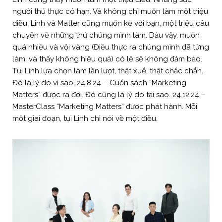
người thú thực có hạn. Và không chỉ muốn làm một triệu
điều, Linh và Matter cũng muốn kể với bạn, một triệu câu
chuyện về những thứ chúng mình làm. Dẫu vậy, muốn
quá nhiều và vội vàng (Điều thực ra chúng mình đã từng
làm, và thấy không hiệu quả) có lẽ sẽ không đảm bảo.
Tụi Linh lựa chọn làm lần lượt, thật xuể, thật chắc chắn.
Đó là lý do vì sao, 24.8.24 – Cuốn sách “Marketing
Matters” được ra đời. Đó cũng là lý do tại sao. 24.12.24 –
MasterClass “Marketing Matters” được phát hành. Mỗi
một giai đoạn, tụi Linh chỉ nói về một điều.