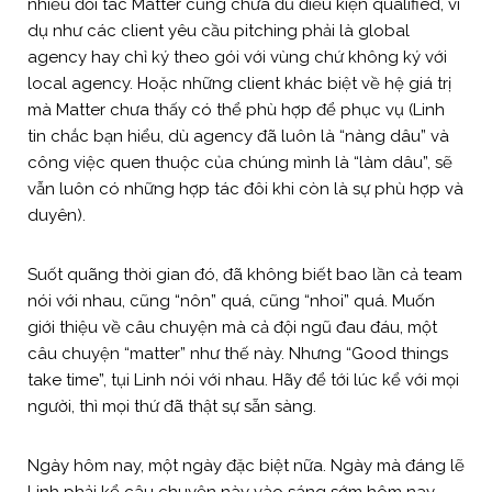
nhiều đối tác Matter cũng chưa đủ điều kiện qualified, ví
dụ như các client yêu cầu pitching phải là global
agency hay chỉ ký theo gói với vùng chứ không ký với
local agency. Hoặc những client khác biệt về hệ giá trị
mà Matter chưa thấy có thể phù hợp để phục vụ (Linh
tin chắc bạn hiểu, dù agency đã luôn là “nàng dâu” và
công việc quen thuộc của chúng mình là “làm dâu”, sẽ
vẫn luôn có những hợp tác đôi khi còn là sự phù hợp và
duyên).
Suốt quãng thời gian đó, đã không biết bao lần cả team
nói với nhau, cũng “nôn” quá, cũng “nhoi” quá. Muốn
giới thiệu về câu chuyện mà cả đội ngũ đau đáu, một
câu chuyện “matter” như thế này. Nhưng “Good things
take time”, tụi Linh nói với nhau. Hãy để tới lúc kể với mọi
người, thì mọi thứ đã thật sự sẵn sàng.
Ngày hôm nay, một ngày đặc biệt nữa. Ngày mà đáng lẽ
Linh phải kể câu chuyện này vào sáng sớm hôm nay.