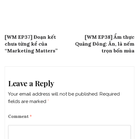
Post
Previous Post
Next Post
[WM EP37] Đoạn kết
[WM EP38] Ẩm thực
navigation
chưa từng kể của
Quảng Đông: Ăn, là nếm
“Marketing Matters”
trọn bốn mùa
Leave a Reply
Your email address will not be published.
Required
fields are marked
*
Comment
*