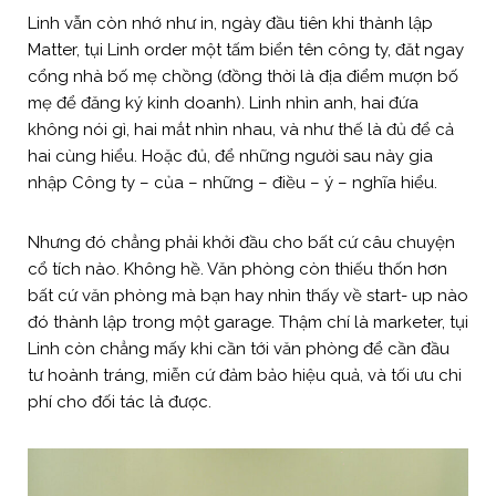
Linh vẫn còn nhớ như in, ngày đầu tiên khi thành lập
Matter, tụi Linh order một tấm biển tên công ty, đăt ngay
cổng nhà bố mẹ chồng (đồng thời là địa điểm mượn bố
mẹ để đăng ký kinh doanh). Linh nhìn anh, hai đứa
không nói gì, hai mắt nhìn nhau, và như thế là đủ để cả
hai cùng hiểu. Hoặc đủ, để những người sau này gia
nhập Công ty – của – những – điều – ý – nghĩa hiểu.
Nhưng đó chẳng phải khởi đầu cho bất cứ câu chuyện
cổ tích nào. Không hề. Văn phòng còn thiếu thốn hơn
bất cứ văn phòng mà bạn hay nhìn thấy về start- up nào
đó thành lập trong một garage. Thậm chí là marketer, tụi
Linh còn chẳng mấy khi cần tới văn phòng để cần đầu
tư hoành tráng, miễn cứ đảm bảo hiệu quả, và tối ưu chi
phí cho đối tác là được.