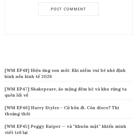
Recent Posts
[WM EP48] Hiệu ứng son môi: Khi niềm vui bé nhỏ định
hình nền kinh tế 2026
[WM EP47] Shakepeare, ảo mộng đêm hè và khu rừng ta
quên lối về
[WM EP46] Harry Styles – Cứ hôn đi. Còn disco? Thi
thoảng thôi
[WM EP45] Peggy Kuiper — và “khuôn mặt” khiến mình
viết trở lại