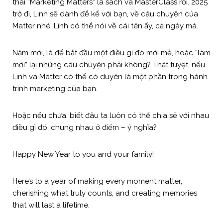
thái “Marketing Matters” là sách và MasterClass rồi. 2025
trở đi, Linh sẽ dành để kể với bạn, về câu chuyện của
Matter nhé. Linh có thể nói về cái tên ấy, cả ngày mà.
Năm mới, là để bắt đầu một điều gì đó mởi mẻ, hoặc “làm
mới” lại những câu chuyện phải không? Thật tuyệt, nếu
Linh và Matter có thể có duyên là một phần trong hành
trình marketing của bạn.
Hoặc nếu chưa, biết đâu ta luôn có thể chia sẻ với nhau
điều gì đó, chung nhau ở điểm – ý nghĩa?
Happy New Year to you and your family!
Here’s to a year of making every moment matter,
cherishing what truly counts, and creating memories
that will last a lifetime.