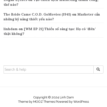
thế nào?
The Bride Came C.O.D. GoMovies (1941)
on
Marketer cần
những kỹ năng thiết yếu nào?
linhdam
on
[WM EP 21] Thiểu số sáng tạo: Họ có ‘điên’
thật không?
Search
SEARCH
FOR:
Copyright © 2024 Linh Dam
Theme by
MOOZ Themes
Powered by
WordPress