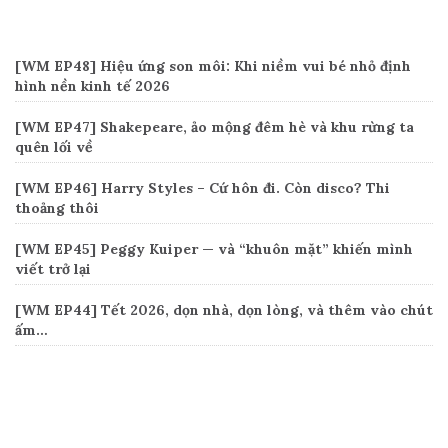
Recent Posts
[WM EP48] Hiệu ứng son môi: Khi niềm vui bé nhỏ định
hình nền kinh tế 2026
[WM EP47] Shakepeare, ảo mộng đêm hè và khu rừng ta
quên lối về
[WM EP46] Harry Styles – Cứ hôn đi. Còn disco? Thi
thoảng thôi
[WM EP45] Peggy Kuiper — và “khuôn mặt” khiến mình
viết trở lại
[WM EP44] Tết 2026, dọn nhà, dọn lòng, và thêm vào chút
ấm…
Connect