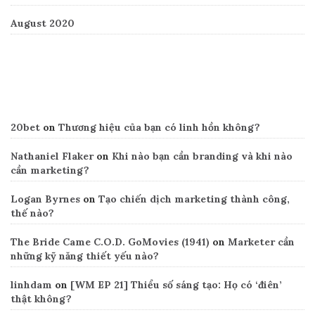
August 2020
Recent Comments
20bet
on
Thương hiệu của bạn có linh hồn không?
Nathaniel Flaker
on
Khi nào bạn cần branding và khi nào
cần marketing?
Logan Byrnes
on
Tạo chiến dịch marketing thành công,
thế nào?
The Bride Came C.O.D. GoMovies (1941)
on
Marketer cần
những kỹ năng thiết yếu nào?
linhdam
on
[WM EP 21] Thiểu số sáng tạo: Họ có ‘điên’
thật không?