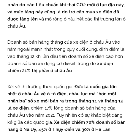
phần do các tiêu chuẩn khí thải CO2 mới ở lục địa này,
và mức tăng này cũng là do trợ cấp mua xe điện đã
được tăng lên
và mở rộng ở hầu hết các thị trường lớn ở
châu Âu.
Doanh số bán hàng tháng của xe điện ở châu Âu vào
năm ngoái mạnh nhất trong quý cuối cùng, đỉnh điểm là
vào tháng 12 khi lần đầu tiên doanh số xe điện cao hơn
doanh số bán xe động cơ diesel, trong đó
xe điện
chiếm 21% thị phần ở châu Âu
.
Xét về thị trường theo quốc gia,
Đức là quốc gia lớn
nhất ở châu Âu về ô tô điện, châu lục mà “hơn một
phần ba” số xe mới bán ra trong tháng 11 và tháng 12
là xe điện
, chiếm 17% tổng doanh số bán hàng của
châu Âu vào năm 2021. Tuy nhiên có sự khác biệt đáng
kể giữa các quốc gia.
Xe điện chiếm 72% doanh số bán
hàng ở Na Uy, 45% ở Thụy Điển và 30% ở Hà Lan
.