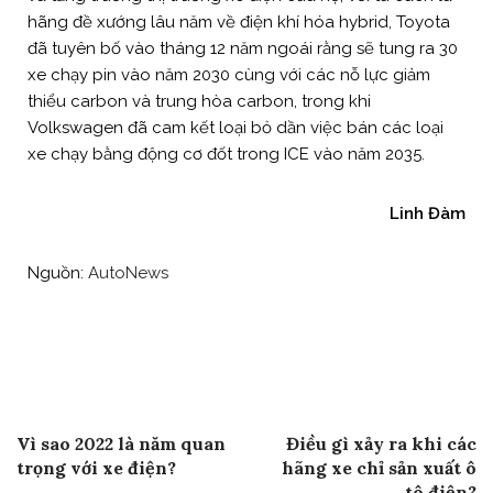
hãng đề xướng lâu năm về điện khí hóa hybrid, Toyota
đã tuyên bố vào tháng 12 năm ngoái rằng sẽ tung ra 30
xe chạy pin vào năm 2030 cùng với các nỗ lực giảm
thiểu carbon và trung hòa carbon, trong khi
Volkswagen đã cam kết loại bỏ dần việc bán các loại
xe chạy bằng động cơ đốt trong ICE vào năm 2035.
Linh Đàm
Nguồn:
AutoNews
Post
Previous Post
Next Post
Vì sao 2022 là năm quan
Điều gì xảy ra khi các
navigation
trọng với xe điện?
hãng xe chỉ sản xuất ô
tô điện?