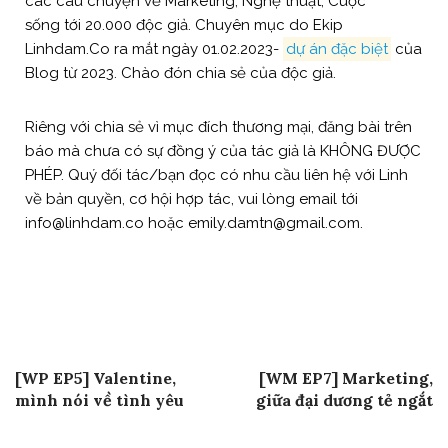
các câu chuyện về Marketing, Nghệ thuật, Cuộc
sống tới 20.000 độc giả. Chuyên mục do Ekip
Linhdam.Co ra mắt ngày 01.02.2023-
dự án đặc biệt
của
Blog từ 2023. Chào đón chia sẻ của độc giả.
Riêng với chia sẻ vì mục đích thương mại, đăng bài trên
báo mà chưa có sự đồng ý của tác giả là KHÔNG ĐƯỢC
PHÉP. Quý đối tác/bạn đọc có nhu cầu liên hệ với Linh
về bản quyền, cơ hội hợp tác, vui lòng email tới
info@linhdam.co hoặc emily.damtn@gmail.com.
Post
Previous Post
Next Post
[WP EP5] Valentine,
[WM EP7] Marketing,
navigation
mình nói về tình yêu
giữa đại dương tẻ ngắt