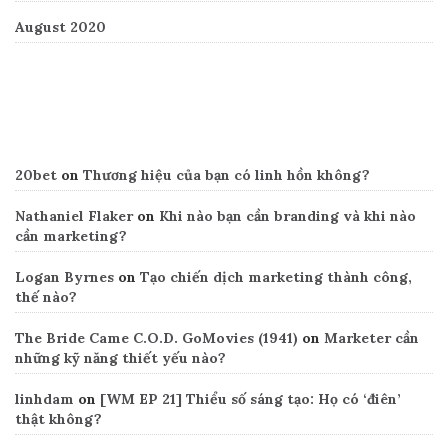
August 2020
Recent Comments
20bet
on
Thương hiệu của bạn có linh hồn không?
Nathaniel Flaker
on
Khi nào bạn cần branding và khi nào
cần marketing?
Logan Byrnes
on
Tạo chiến dịch marketing thành công,
thế nào?
The Bride Came C.O.D. GoMovies (1941)
on
Marketer cần
những kỹ năng thiết yếu nào?
linhdam
on
[WM EP 21] Thiểu số sáng tạo: Họ có ‘điên’
thật không?