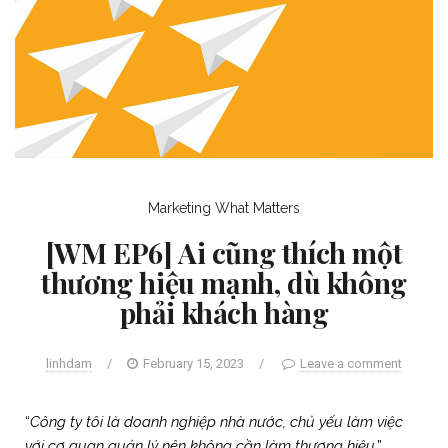
Marketing
What Matters
[WM EP6] Ai cũng thích một
thương hiệu mạnh, dù không
phải khách hàng
linhdam
/
February 15, 2023
/
Leave a comment
“
Công ty tôi là doanh nghiệp nhà nước, chủ yếu làm việc
với cơ quan quản lý nên không cần làm thương hiệu
.”