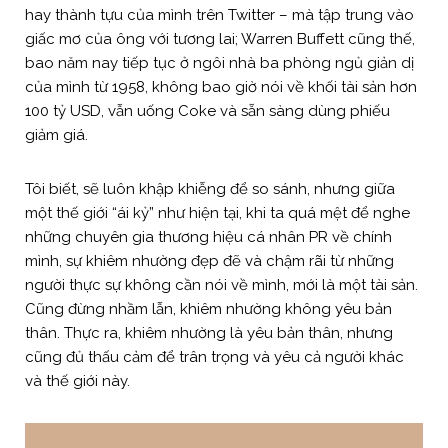
hay thành tựu của mình trên Twitter – mà tập trung vào
giấc mơ của ông với tương lai; Warren Buffett cũng thế,
bao năm nay tiếp tục ở ngôi nhà ba phòng ngủ giản dị
của mình từ 1958, không bao giờ nói về khối tài sản hơn
100 tỷ USD, vẫn uống Coke và sẵn sàng dùng phiếu
giảm giá.
Tôi biết, sẽ luôn khập khiễng để so sánh, nhưng giữa
một thế giới “ái kỷ” như hiện tại, khi ta quá mệt để nghe
những chuyên gia thương hiệu cá nhân PR về chính
mình, sự khiêm nhường đẹp đẽ và chậm rãi từ những
người thực sự không cần nói về mình, mới là một tài sản.
Cũng đừng nhầm lẫn, khiêm nhường không yêu bản
thân. Thực ra, khiêm nhường là yêu bản thân, nhưng
cũng đủ thấu cảm để trân trọng và yêu cả người khác
và thế giới này.