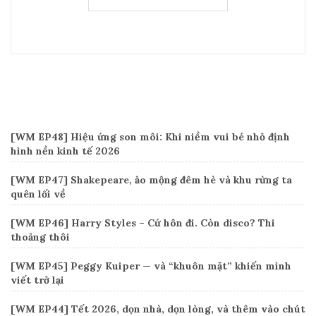
Recent Posts
[WM EP48] Hiệu ứng son môi: Khi niềm vui bé nhỏ định
hình nền kinh tế 2026
[WM EP47] Shakepeare, ảo mộng đêm hè và khu rừng ta
quên lối về
[WM EP46] Harry Styles – Cứ hôn đi. Còn disco? Thi
thoảng thôi
[WM EP45] Peggy Kuiper — và “khuôn mặt” khiến mình
viết trở lại
[WM EP44] Tết 2026, dọn nhà, dọn lòng, và thêm vào chút