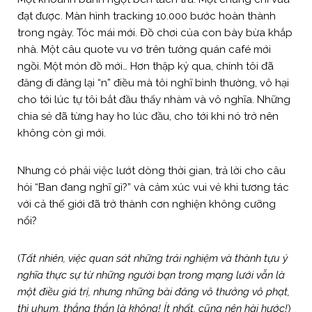
đạt được. Màn hình tracking 10.000 bước hoàn thành
trong ngày. Tóc mái mới. Đồ chơi của con bày bừa khắp
nhà. Một câu quote vu vơ trên tường quán café mới
ngồi. Một món đồ mới… Hơn thập kỷ qua, chính tôi đã
đăng đi đăng lại “n” điều mà tôi nghĩ bình thường, vô hại
cho tới lúc tự tôi bắt đầu thấy nhàm và vô nghĩa. Những
chia sẻ đã từng hay ho lúc đầu, cho tới khi nó trở nên
không còn gì mới.
Nhưng có phải việc lướt dòng thời gian, trả lời cho câu
hỏi “Ban đang nghĩ gì?” và cảm xúc vui vẻ khi tương tác
với cả thế giới đã trở thành cơn nghiện không cưỡng
nổi?
(
Tất nhiên, việc quan sát những trải nghiệm và thành tựu ý
nghĩa thực sự từ những người bạn trong mạng lưới vẫn là
một điều giá trị, nhưng những bài đăng vô thưởng vô phạt,
thì uhum, thẳng thắn là không! Ít nhất, cũng nên hài hước!
)