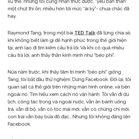
xu thế, nhưng tôi cũng nhận thức được, “yêu bản thân”
một chút thì ổn; nhiều hơn tới mức “ái kỷ”- chưa chắc đã
hay.
Raymond Tang, trong một bài
TED Talk
đã từng chia sẻ,
khi không biết làm gì để hạnh phúc trong thế giới hiện
tại, anh lao đi tìm kiếm câu trả lời. Và khi có quá nhiều
câu trả lời, anh thấy thần kinh mình như “béo phì”.
Nửa năm trước, khi thấy tâm trí mình “béo phì” giống
Tang, tôi bắt đầu thử nghiệm: Dừng Facebook. Đổi lại, tôi
quan sát cả thế giới trên những màn hình online, và bên
ngoài nó. Tìm hiểu xem cách nó vận hành. Tôi vẫn đi du
lịch, công tác trong và ngoài nước, vẫn ăn bánh uống
trà, vẫn đi bộ, vẫn có tóc mái mới, vẫn có chứng chỉ mới,
con trai vẫn bày bừa đồ đạc… Nhưng tôi không đăng lên
Facebook.