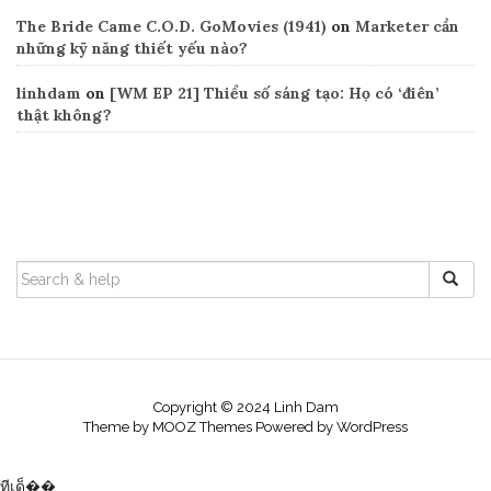
The Bride Came C.O.D. GoMovies (1941)
on
Marketer cần
những kỹ năng thiết yếu nào?
linhdam
on
[WM EP 21] Thiểu số sáng tạo: Họ có ‘điên’
thật không?
Search
SEARCH
FOR:
Copyright © 2024 Linh Dam
Theme by
MOOZ Themes
Powered by
WordPress
ทีเด็��