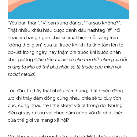
“Yêu bản thân”, “Vì bạn xứng đáng”, “Tại sao không?”…
Thật nhiều khẩu hiệu được đánh dấu hashtag “#” nối
nhau và hàng ngàn chia sẻ xuất hiện mỗi sáng trên
“dòng thời gian” của ta, trước khi khi ta tĩnh tâm lên to-
do-list trong ngày, hay thậm chí trước khi bước chân
khỏi giường (
Chà điều tôi nói cũ như trái đất, nhưng xin lỗi,
chúng ta khó có thể phủ nhận sự lệ thuộc của mình với
social media
).
Lúc đầu, ta thấy thật nhiều cảm hứng, thật nhiều động
lực khi thấy đám đông cùng nhau chia sẻ tư duy tích
cực, cùng nhau “tell the story” với ta trong đó. Nhưng
điều gì xảy ra sau vài chục năm cùng với đà phát triển
của thế giới và mạng xã hội?
Một khoanh bánh ngọt bên tách trà. Một chứng chỉ vừa