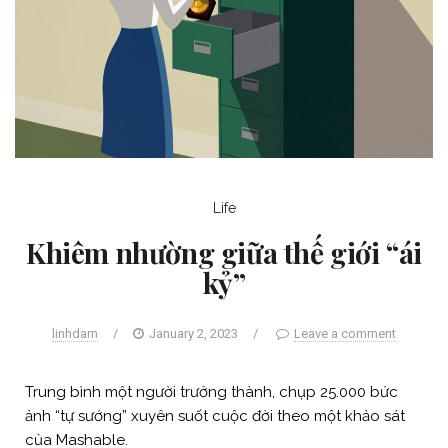
Life
Khiêm nhường giữa thế giới “ái
kỷ”
linhdam
/
January 2, 2023
/
Leave a comment
Trung bình một người trưởng thành, chụp 25.000 bức
ảnh “tự sướng” xuyên suốt cuộc đời theo một khảo sát
của Mashable.