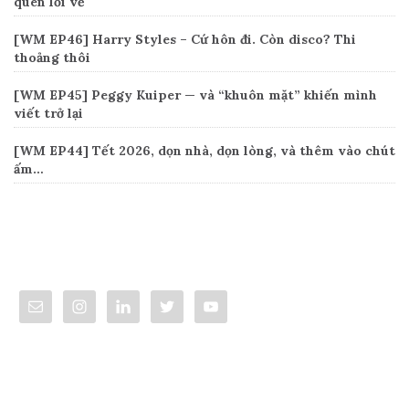
quên lối về
[WM EP46] Harry Styles – Cứ hôn đi. Còn disco? Thi
thoảng thôi
[WM EP45] Peggy Kuiper — và “khuôn mặt” khiến mình
viết trở lại
[WM EP44] Tết 2026, dọn nhà, dọn lòng, và thêm vào chút
ấm…
Connect
Categories