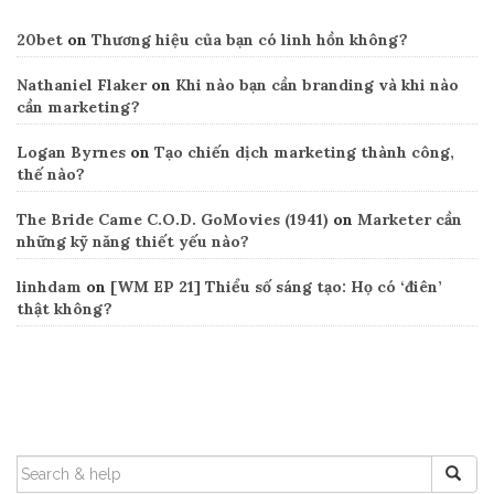
20bet
on
Thương hiệu của bạn có linh hồn không?
Nathaniel Flaker
on
Khi nào bạn cần branding và khi nào
cần marketing?
Logan Byrnes
on
Tạo chiến dịch marketing thành công,
thế nào?
The Bride Came C.O.D. GoMovies (1941)
on
Marketer cần
những kỹ năng thiết yếu nào?
linhdam
on
[WM EP 21] Thiểu số sáng tạo: Họ có ‘điên’
thật không?
Search
SEARCH
FOR: