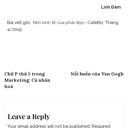
Linh Đàm
Bài viết gốc:
Nền kinh tế của phái đẹp
– CafeBiz, Tháng
4/2019
Post
Previous Post
Next Post
Chữ P thứ 5 trong
Nỗi buồn của Van Gogh
navigation
Marketing: Cá nhân
hoá
Leave a Reply
Your email address will not be published.
Required