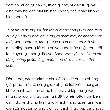
xem họ muốn gì, cần gì, thích gì thay vì việc tự quyết
định thay họ, đặc biệt khi bạn không phải hoặc không
hiểu phụ nữ.
“Một trong những sai lầm lớn của các công ty là cho rằng
cứ là phụ nữ là phải ấm cúng và mềm mại, họ không phải
thế”,
Marti Barletta, tác giả của ba cuốn sách viết về
marketing hướng tới phụ nữ và được thừa nhận rộng rãi
là chuyên gia hàng đầu về “Sheconomy”, nói. “
Họ muốn
đúng những gì đàn ông muốn, sau rồi mới tới các thứ
khác”.
Đồng thời, các marketer cần cải tiến để đưa ra những
giải pháp thiết kế riêng giúp phụ nữ tiết kiệm thời gian,
khỏe mạnh và hạnh phúc hơn thay vì tập trung vào
những phương thức giảm giá đã trở nên bão hòa. Bên
cạnh đó, vì phụ nữ là những khách hàng quan tâm toàn
diện tới một sản phẩm, dịch vụ, cách thức tiếp cận, hoạt