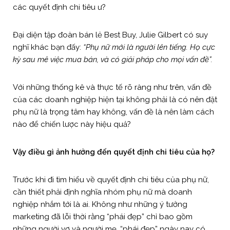
các quyết định chi tiêu ư?
Đại diện tập đoàn bán lẻ Best Buy, Julie Gilbert có suy
nghĩ khác bạn đấy:
“Phụ nữ mới là người lên tiếng. Họ cực
kỳ sau mê việc mua bán, và có giải pháp cho mọi vấn đề”.
Với những thống kê và thực tế rõ ràng như trên, vấn đề
của các doanh nghiệp hiện tại không phải là có nên đặt
phụ nữ là trọng tâm hay không, vấn đề là nên làm cách
nào để chiến lược này hiệu quả?
Vậy điều gì ảnh hưởng đến quyết định chi tiêu của họ?
Trước khi đi tìm hiểu về quyết định chi tiêu của phụ nữ,
cần thiết phải định nghĩa nhóm phụ nữ mà doanh
nghiệp nhắm tới là ai. Không như những ý tưởng
marketing đã lỗi thời rằng “phái đẹp” chỉ bao gồm
những người vợ và người mẹ, “phái đẹp” ngày nay có