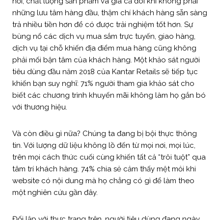
nổi, chất lượng sản phẩm và giá cả đôi khi không phải
những lưu tâm hàng đầu, thậm chí khách hàng sẵn sàng
trả nhiều tiền hơn để có được trải nghiệm tốt hơn. Sự
bùng nổ các dịch vụ mua sắm trực tuyến, giao hàng,
dịch vụ tại chỗ khiến địa điểm mua hàng cũng không
phải mối bận tâm của khách hàng. Một khảo sát người
tiêu dùng đầu năm 2018 của Kantar Retails sẽ tiếp tục
khiến bạn suy nghĩ: 71% người tham gia khảo sát cho
biết các chương trình khuyến mãi không làm họ gắn bó
với thương hiệu.
Và còn điều gì nữa? Chúng ta đang bị bội thực thông
tin. Với lượng dữ liệu không lồ đến từ mọi nơi, mọi lúc,
trên mọi cách thức cuối cùng khiến tất cả “trôi tuột” qua
tâm trí khách hàng. 74% chia sẻ cảm thấy mệt mỏi khi
website có nội dung mà họ chẳng có gì để làm theo
một nghiên cứu gần đây.
Đối lập với thực trạng trên, người tiêu dùng đang ngày