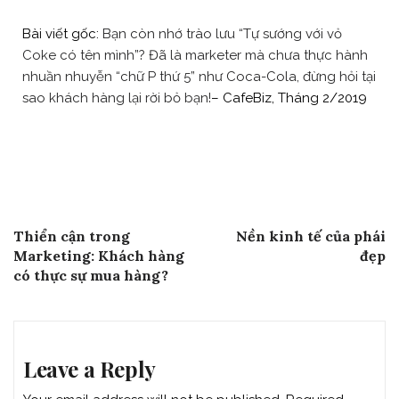
Bài viết gốc:
Bạn còn nhớ trào lưu “Tự sướng với vỏ
Coke có tên mình”? Đã là marketer mà chưa thực hành
nhuần nhuyễn “chữ P thứ 5” như Coca-Cola, đừng hỏi tại
sao khách hàng lại rời bỏ bạn!
– CafeBiz, Tháng 2/2019
Post
Previous Post
Next Post
Thiển cận trong
Nền kinh tế của phái
navigation
Marketing: Khách hàng
đẹp
có thực sự mua hàng?
Leave a Reply