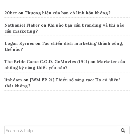
20bet
on
Thương hiệu của bạn có linh hồn không?
Nathaniel Flaker
on
Khi nào bạn cần branding và khi nào
cần marketing?
Logan Byrnes
on
Tạo chiến dịch marketing thành công,
thế nào?
The Bride Came C.O.D. GoMovies (1941)
on
Marketer cần
những kỹ năng thiết yếu nào?
linhdam
on
[WM EP 21] Thiểu số sáng tạo: Họ có ‘điên’
thật không?
Search
SEARCH
FOR: