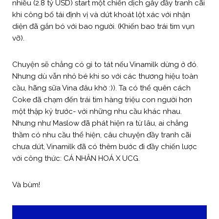
nhiều (2.8 tỷ USD) start một chiến dịch gây đầy tranh cãi
khi công bố tái định vị và dứt khoát lột xác với nhận
diện đã gắn bó với bao người. (Khiến bao trái tim vụn
vỡ).
Chuyện sẽ chẳng có gì to tát nếu Vinamilk dừng ở đó.
Nhưng dù vẫn nhỏ bé khi so với các thương hiệu toàn
cầu, hãng sữa Vina đâu khờ :)). Ta có thể quên cách
Coke đã chạm đến trái tim hàng triệu con người hơn
một thập kỷ trước- với những nhu cầu khác nhau.
Nhưng như Maslow đã phát hiện ra từ lâu, ai chẳng
thầm có nhu cầu thể hiện, câu chuyện đầy tranh cãi
chưa dứt, Vinamilk đã có thêm bước đi đầy chiến lược
với công thức: CÁ NHÂN HOÁ X UCG.
Và bùm!