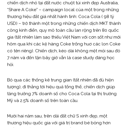
chiến dịch nhỏ tại đất nước chuột túi xinh đẹp Australia,
“Share A Coke” – campaign local của một trong những
thương hiệu đắt giá nhất hành tinh: Coca Cola ( 98 tỷ
USD) – trở thành một trong những chiến dịch MKT thành
công kinh điển, quy mô toàn cầu lan rộng trên 80 quốc
gia (tất nhiên làm sao thiếu Việt Nam với cơn sốt như mới
hôm qua khi các kệ hàng Coke trống huơ các lon Coke
có tên riêng). Chiến dịch, kéo dài không mệt mỏi sau đó
7 năm và đến tận bây giờ vẫn là case study đáng học
hỏi.
Bỏ qua các thống kê trung gian (tất nhiên đã đủ hiện
tượng), đi thẳng tới hiệu quả tổng thể, chiến dịch giúp
tăng trưởng 7% doanh số cho Coca Cola tại thị trường
Mỹ và 2.5% doanh số trên toàn cầu.
Mười hai năm sau, trên dải đất chữ S xinh đẹp, một
thương hiệu quốc gia với giá trị brand bé bỏng hơn