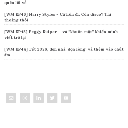
quên lối về
[WM EP46] Harry Styles – Cứ hôn đi. Còn disco? Thi
thoảng thôi
[WM EP45] Peggy Kuiper — và “khuôn mặt” khiến mình
viết trở lại
[WM EP44] Tết 2026, dọn nhà, dọn lòng, và thêm vào chút
ấm…
Connect
Categories