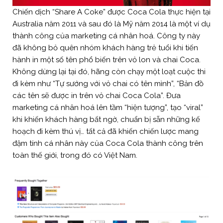
Chiến dịch “Share A Coke” được Coca Cola thực hiện tại
Australia năm 2011 và sau đó là Mỹ năm 2014 là một ví dụ
thành công của marketing cá nhân hoá. Công ty này
đã không bỏ quên nhóm khách hàng trẻ tuổi khi tiến
hành in một số tên phổ biến trên vỏ lon và chai Coca.
Không dừng lại tại đó, hãng còn chạy một loạt cuộc thi
đi kèm như “Tự sướng với vỏ chai có tên mình”, “Bản đồ
các tên sẽ được in trên vỏ chai Coca Cola”. Đưa
marketing cá nhân hoá lên tầm “hiện tượng”, tạo “viral”
khi khiến khách hàng bất ngờ, chuẩn bị sẵn những kế
hoạch đi kèm thú vị… tất cả đã khiến chiến lược mang
đậm tính cá nhân này của Coca Cola thành công trên
toàn thế giới, trong đó có Việt Nam.