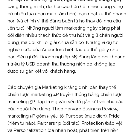
càng thông minh, đòi hỏi cao hơn (tất nhiên cũng vì họ
có nhiều lựa chọn mua sắm hơn), cập nhật xu thế nhanh
hơn (và chính vì thế đáng buồn là họ thay đổi nhu cầu
liên tục). Những người làm marketing ngày càng phải
đối diện nhiều thách thức để thu hút và giữ chân người
dùng, mà đôi khi lời giải chưa sẵn có. Nhưng ví dụ từ
nghiên cứu của Accenture biết đâu có thể gợi ý cho
bạn điều gì đó: Doanh nghiệp Mỹ đang lãng phí khoảng
1 triệu tỷ USD doanh thu thường niên do không tạo
được sự gắn kết với khách hàng.
Các chuyên gia Marketing khẳng định, cần thay thế
chiến lược marketing 4P truyền thống bằng chiến lược
marketing 5P- tập trung vào yếu tố gắn kết với nhu cầu
của người tiêu dùng. Theo Harvard Business Review,
marketing 5P gồm 5 yếu tố: Purpose (mục đích), Pride
(niềm tự hào), Partnership (đối tác), Protection (bảo vệ)
và Personalization (cá nhân hoá), phát triển trên nền