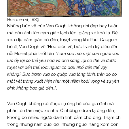
Hoa diên vĩ, 1889
Những bức vẽ của Van Gogh, không chỉ đẹp hay buồn
mà còn ánh lên cảm giác lạnh lẽo, giằng xé khó tả. Để
xoa dịu cảm giác cô đơn, tuyệt vọng khi Paul Gauguin
bỏ đi, Van Gogh vẽ “Hoa diên vĩ”, bức tranh kỳ diệu đến
nỗi Monet phải thốt lên: “
Làm sao mà một con người vào
lúc ấy lại có thể yêu hoa và ánh sáng, lại có thể vẽ được
tuyệt vời đến thế, loài người có đau khổ đến thế vậy
không? Bức tranh vừa co quắp vừa lóng lánh, trên đó có
một vệt trắng xuất hiện như một niềm hoài vọng về sự yên
bình không bao giờ đến…
”.
Van Gogh không có được sự ủng hộ của gia đình và
phần lớn làm việc xa nhà. Ở những nơi xa lạ ông đến,
không có nhiều người dành tình cảm cho ông. Thậm chí
trong những năm cuối đời, những người hàng xóm còn