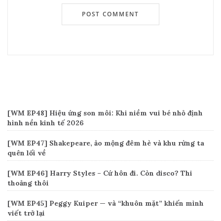
Recent Posts
[WM EP48] Hiệu ứng son môi: Khi niềm vui bé nhỏ định
hình nền kinh tế 2026
[WM EP47] Shakepeare, ảo mộng đêm hè và khu rừng ta
quên lối về
[WM EP46] Harry Styles – Cứ hôn đi. Còn disco? Thi
thoảng thôi
[WM EP45] Peggy Kuiper — và “khuôn mặt” khiến mình
viết trở lại