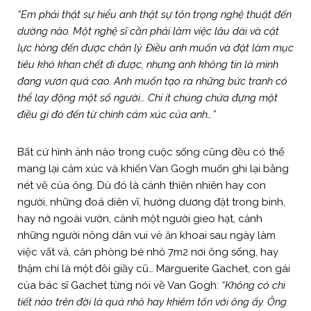
“Em phải thật sự hiểu anh thật sự tôn trọng nghệ thuật đến
dường nào. Một nghệ sĩ cần phải làm việc lâu dài và cật
lực hòng đến được chân lý. Điều anh muốn và đặt làm mục
tiêu khó khan chết đi được, nhưng anh không tin là mình
đang vươn quá cao. Anh muốn tạo ra những bức tranh có
thể lay động một số người… Chí ít chúng chứa đựng một
điều gì đó đến từ chính cảm xúc của anh…”
Bất cứ hình ảnh nào trong cuộc sống cũng đều có thể
mang lại cảm xúc và khiến Van Gogh muốn ghi lại bằng
nét vẽ của ông. Dù đó là cảnh thiên nhiên hay con
người, những đoá diên vĩ, hướng dương đặt trong bình,
hay nở ngoài vườn, cảnh một người gieo hạt, cảnh
những người nông dân vui vẻ ăn khoai sau ngày làm
việc vất vả, căn phòng bé nhỏ 7m2 nơi ông sống, hay
thậm chí là một đôi giầy cũ… Marguerite Gachet, con gái
của bác sĩ Gachet từng nói về Van Gogh:
“Không có chi
tiết nào trên đời là quá nhỏ hay khiêm tốn với ông ấy. Ông