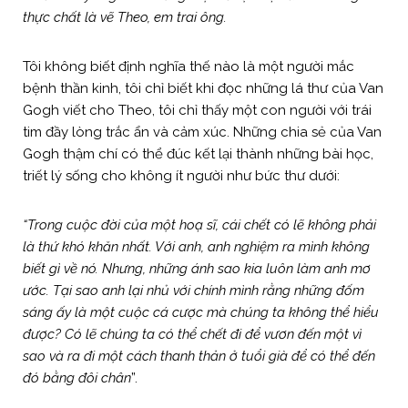
thực chất là vẽ Theo, em trai ông.
Tôi không biết định nghĩa thế nào là một người mắc
bệnh thần kinh, tôi chỉ biết khi đọc những lá thư của Van
Gogh viết cho Theo, tôi chỉ thấy một con người với trái
tim đầy lòng trắc ẩn và cảm xúc. Những chia sẻ của Van
Gogh thậm chí có thể đúc kết lại thành những bài học,
triết lý sống cho không ít người như bức thư dưới:
“Trong cuộc đời của một hoạ sĩ, cái chết có lẽ không phải
là thứ khó khăn nhất. Với anh, anh nghiệm ra mình không
biết gì về nó. Nhưng, những ánh sao kia luôn làm anh mơ
ước. Tại sao anh lại nhủ với chính mình rằng những đốm
sáng ấy là một cuộc cá cược mà chúng ta không thể hiểu
được? Có lẽ chúng ta có thể chết đi để vươn đến một vì
sao và ra đi một cách thanh thản ở tuổi già để có thể đến
đó bằng đôi chân
”.