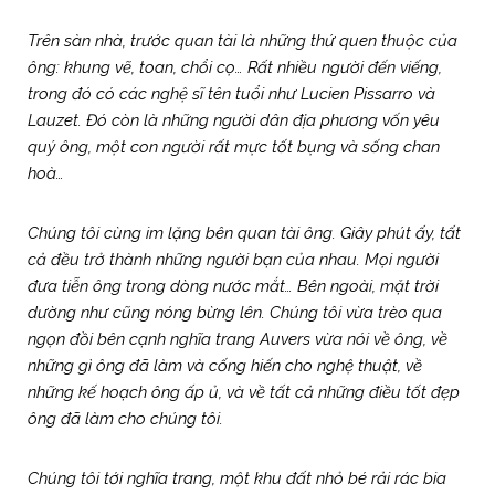
Trên sàn nhà, trước quan tài là những thứ quen thuộc của
ông: khung vẽ, toan, chổi cọ… Rất nhiều người đến viếng,
trong đó có các nghệ sĩ tên tuổi như Lucien Pissarro và
Lauzet. Đó còn là những người dân địa phương vốn yêu
quý ông, một con người rất mực tốt bụng và sống chan
hoà…
Chúng tôi cùng im lặng bên quan tài ông. Giây phút ấy, tất
cả đều trở thành những người bạn của nhau. Mọi người
đưa tiễn ông trong dòng nước mắt… Bên ngoài, mặt trời
dường như cũng nóng bừng lên. Chúng tôi vừa trèo qua
ngọn đồi bên cạnh nghĩa trang Auvers vừa nói về ông, về
những gì ông đã làm và cống hiến cho nghệ thuật, về
những kế hoạch ông ấp ủ, và về tất cả những điều tốt đẹp
ông đã làm cho chúng tôi.
Chúng tôi tới nghĩa trang, một khu đất nhỏ bé rải rác bia