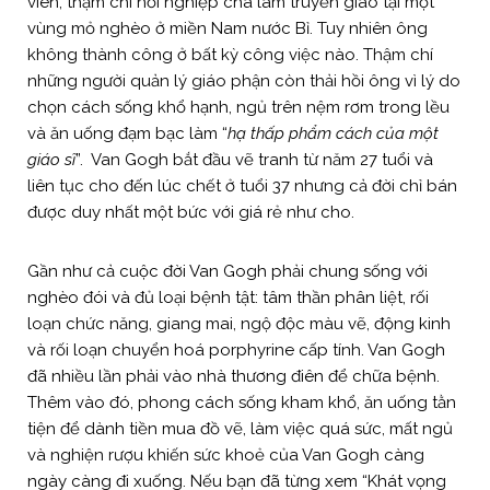
viên, thậm chí nối nghiệp cha làm truyền giáo tại một
vùng mỏ nghèo ở miền Nam nước Bỉ. Tuy nhiên ông
không thành công ở bất kỳ công việc nào. Thậm chí
những người quản lý giáo phận còn thải hồi ông vì lý do
chọn cách sống khổ hạnh, ngủ trên nệm rơm trong lều
và ăn uống đạm bạc làm “
hạ thấp phẩm cách của một
giáo sĩ
”. Van Gogh bắt đầu vẽ tranh từ năm 27 tuổi và
liên tục cho đến lúc chết ở tuổi 37 nhưng cả đời chỉ bán
được duy nhất một bức với giá rẻ như cho.
Gần như cả cuộc đời Van Gogh phải chung sống với
nghèo đói và đủ loại bệnh tật: tâm thần phân liệt, rối
loạn chức năng, giang mai, ngộ độc màu vẽ, động kinh
và rối loạn chuyển hoá porphyrine cấp tính. Van Gogh
đã nhiều lần phải vào nhà thương điên để chữa bệnh.
Thêm vào đó, phong cách sống kham khổ, ăn uống tằn
tiện để dành tiền mua đồ vẽ, làm việc quá sức, mất ngủ
và nghiện rượu khiến sức khoẻ của Van Gogh càng
ngày càng đi xuống. Nếu bạn đã từng xem “Khát vọng