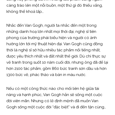
càng trào lên một nỗi buồn, một thứ gì đó thiếu vắng,
không thể khoả lấp…
Nhắc đến Van Gogh, người ta nhắc đến một trong
những danh hoạ lớn nhất mọi thời đại, nghệ sĩ tiên
phong của trường phái biểu hiện và người có ảnh
hưởng lớn tới mỹ thuật hiện đại. Van Gogh cũng đồng
thời là nghệ sĩ sở hữu nhiều tác phẩm nổi tiếng nhất,
được yêu thích nhất và đắt nhất thế giới. Dù chỉ thực sự
vẽ tranh trong suốt 10 năm cuối đời, nhưng ông đã để lại
hơn 2100 tác phẩm, gồm 860 bức tranh sơn dầu và hơn
1300 bức vẽ, phác thảo và bản in màu nước.
Nếu có một công thức nào cho mối liên hệ giữa tài
năng và hạnh phúc, Van Gogh hẳn sẽ sống một cuộc
đời viên mãn. Nhưng có lẽ định mệnh đã muốn Van
Gogh sống một cuộc đời “đặc biệt” và đi đến tận cùng…