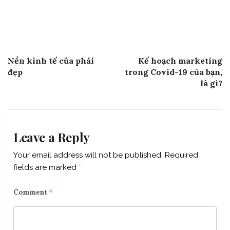
Post
Previous Post
Next Post
Nền kinh tế của phái
Kế hoạch marketing
navigation
đẹp
trong Covid-19 của bạn,
là gì?
Leave a Reply
Your email address will not be published.
Required
fields are marked
*
Comment
*