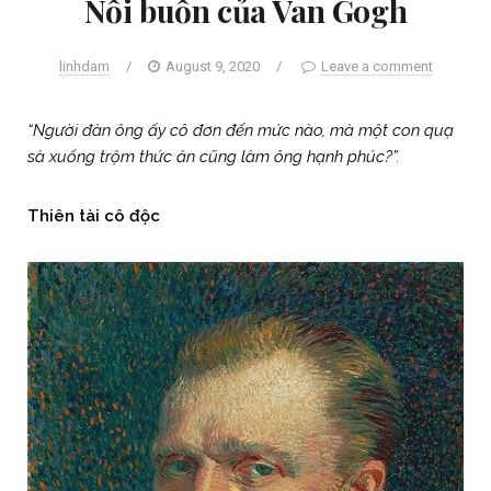
Nỗi buồn của Van Gogh
linhdam
/
August 9, 2020
/
Leave a comment
“Người đàn ông ấy cô đơn đến mức nào, mà một con quạ
sà xuống trộm thức ăn cũng làm ông hạnh phúc?”.
Thiên tài cô độc