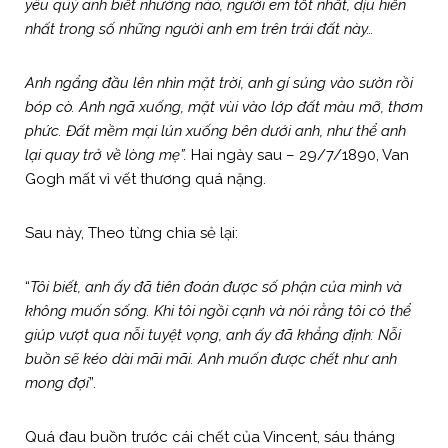
yêu quý anh biết nhường nào, người em tốt nhất, dịu hiền
nhất trong số những người anh em trên trái đất này…
Anh ngẩng đầu lên nhìn mặt trời, anh gí súng vào sườn rồi
bóp cò. Anh ngã xuống, mặt vùi vào lớp đất màu mỡ, thơm
phức. Đất mềm mại lún xuống bên dưới anh, như thể anh
lại quay trở về lòng mẹ”.
Hai ngày sau – 29/7/1890, Van
Gogh mất vì vết thương quá nặng.
Sau này, Theo từng chia sẻ lại:
“
Tôi biết, anh ấy đã tiên đoán được số phận của mình và
không muốn sống. Khi tôi ngồi cạnh và nói rằng tôi có thể
giúp vượt qua nỗi tuyệt vọng, anh ấy đã khẳng định: Nỗi
buồn sẽ kéo dài mãi mãi. Anh muốn được chết như anh
mong đợi
”.
Quá đau buồn trước cái chết của Vincent, sáu tháng