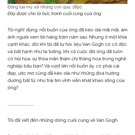
Đồng lúa mỳ với những con quạ, 1890.
Đây được cho là bức tranh cuối cùng của ông
Tôi nghĩ: đúng, nỗi buồn của ông đã kéo dài mãi mãi, ám
ảnh người xem tới hàng trăm năm sau. Nhưng ở một khía
cạnh khác, đôi khi tội đã tự hỏi, liệu Van Gogh có cô độc
và bất hạnh như ta tưởng, khi cả cuộc đời ông đã luôn
có hội họa, sự thỏa mãn thậm chí thăng hoa trong nghề
nghiệp bầu bạn? Và vượt lên nỗi buồn ấy, có phải cái
đẹp, ước mơ cũng đã kéo dài như những đoá hướng
dương bất tử, như trái tim vĩnh viễn khát khao sống của
ông?
….…………………………….
Tôi đã viết đến những dòng cuối cùng về Van Gogh.