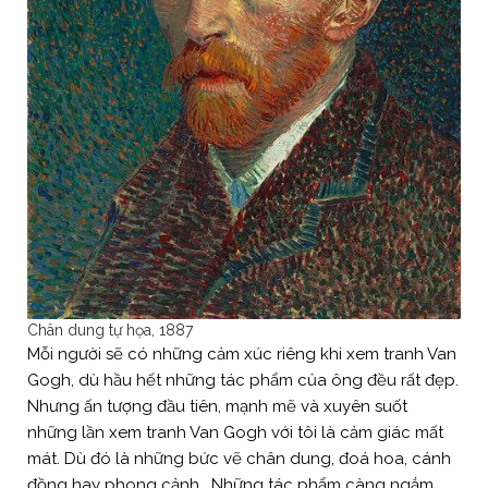
Chân dung tự họa, 1887
Mỗi người sẽ có những cảm xúc riêng khi xem tranh Van
Gogh, dù hầu hết những tác phẩm của ông đều rất đẹp.
Nhưng ấn tượng đầu tiên, mạnh mẽ và xuyên suốt
những lần xem tranh Van Gogh với tôi là cảm giác mất
mát. Dù đó là những bức vẽ chân dung, đoá hoa, cánh
đồng hay phong cảnh… Những tác phẩm càng ngắm