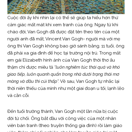
Cuộc đời ấy khi nhìn lại có thể sẽ giúp ta hiểu hơn thứ
cảm giác mất mát khi xem tranh của ông. Ngay từ khi
chào đời, Van Gogh đã được đặt tên theo tên của một
người anh đã mất, Vincent Van Gogh- người mà với mẹ
ông thì Van Gogh không bao giờ sánh bằng. 11 tuổi, ông
đã phải xa gia đình để học tại trường nội trú. Trong mắt
em gái Elizabeth hình ảnh của Van Gogh thời thơ ấu
thậm chí được miêu tả
“luôn nghiêm túc thái quá và khó
giao tiếp, luôn quanh quẩn trong nhà dưới trạng thái mơ
màng và đầu thì cúi thấp”.
Về sau, Van Gogh tự nhắc lại
thời niên thiếu của mình như một giai đoạn u tối, lạnh lẽo
và cằn cỗi.
Đến tuổi trưởng thành, Van Gogh một lần nữa bị cuộc
đời từ chối. Ông bắt đầu với công việc của một nhân
viên bán tranh (theo truyền thống gia đình) rồi làm giáo