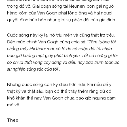
trong đổ vỡ. Giai đoạn sống tại Neunen, con gái người
hàng xóm của Van Gogh phải lòng ông và hai người
quyết định hứa hôn nhưng bị sự phản đối của gia đình…
Cuộc sống này kỳ lạ, nó trìu mến và cũng thật trớ trêu.
Đến mức chính Van Gogh cũng chia sẻ: “
Tâm tưởng tôi
chẳng mấy khi thoải mái, có lẽ do cả cuộc đời tôi chưa
bao giờ hưởng một giây phút bình yên. Tất cả những gì tôi
có chỉ là thất vọng cay đắng và điều này bao trùm toàn bộ
sự nghiệp sáng tác của tôi
“.
Nhưng cuộc sống còn kỳ diệu hơn nữa, khi nếu để ý
thật kỹ và thật sâu, bạn có thể thấy thêm rằng dù có
khó khăn thế này, Van Gogh chưa bao giờ ngừng đam
mê vẽ.
Theo