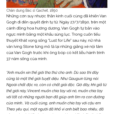
Chân dung Bác sĩ Gachet, 1890
Những cơn suy nhược thần kinh cuối cùng đã khiến Van
Gogh đi đến quyết định tự tử. Ngày 27/7/1890, trên một
cánh đồng hoa hướng dương, Van Gogh tự bắn vào
ngực mình bằng một khẩu súng lục. Trong cuốn tiểu
thuyết Khát vọng sống “Lust for Life” sau này, nữ nhà
văn Iving Stone từng mô tả lại những giằng xé nội tâm
của Van Gogh trước khi ông bóp cò kết liễu hành trình
37 năm sống của mình.
“Anh muốn xin thế giới tha thứ cho anh. Dù sao thì đây
cũng là một thế giới tuyệt diệu. Như Gauguin từng nói:
Ngoài chất độc ra, còn có chất giải độc. Giờ đây, khi giã từ
thế giới này, Vincent muốn chia tay với nó, muốn chia tay
với tất cả những người bạn đã giúp anh tìm ra con đường
của mình… Và cuối cùng, anh muốn chia tay với cậu em
Theo yêu quí, một người đã khổ vì anh biết bao nhiêu, đã