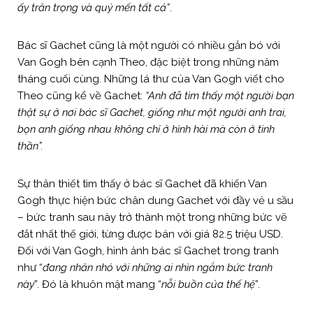
ấy trân trọng và quý mến tất cả”
.
Bác sĩ Gachet cũng là một người có nhiều gắn bó với
Van Gogh bên cạnh Theo, đặc biệt trong những năm
tháng cuối cùng. Những lá thư của Van Gogh viết cho
Theo cũng kể về Gachet:
“Anh đã tìm thấy một người bạn
thật sự ở nơi bác sĩ Gachet, giống như một người anh trai,
bọn anh giống nhau không chỉ ở hình hài mà còn ở tinh
thần”.
Sự thân thiết tìm thấy ở bác sĩ Gachet đã khiến Van
Gogh thực hiện bức chân dung Gachet với đầy vẻ u sầu
– bức tranh sau này trở thành một trong những bức vẽ
đắt nhất thế giới, từng được bán với giá 82.5 triệu USD.
Đối với Van Gogh, hình ảnh bác sĩ Gachet trong tranh
như “
đang nhăn nhó với những ai nhìn ngắm bức tranh
này
”. Đó là khuôn mặt mang “
nỗi buồn của thế hệ
”.