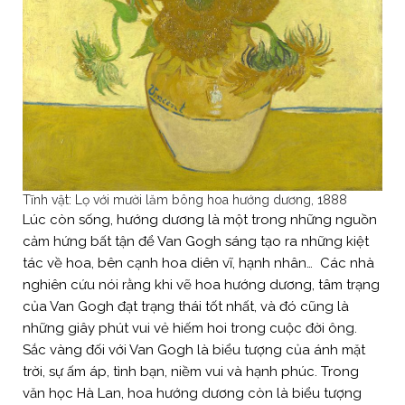
Tĩnh vật: Lọ với mười lăm bông hoa hướng dương, 1888
Lúc còn sống, hướng dương là một trong những nguồn
cảm hứng bất tận để Van Gogh sáng tạo ra những kiệt
tác về hoa, bên cạnh hoa diên vĩ, hạnh nhân… Các nhà
nghiên cứu nói rằng khi vẽ hoa hướng dương, tâm trạng
của Van Gogh đạt trạng thái tốt nhất, và đó cũng là
những giây phút vui vẻ hiếm hoi trong cuộc đời ông.
Sắc vàng đối với Van Gogh là biểu tượng của ánh mặt
trời, sự ấm áp, tình bạn, niềm vui và hạnh phúc. Trong
văn học Hà Lan, hoa hướng dương còn là biểu tượng