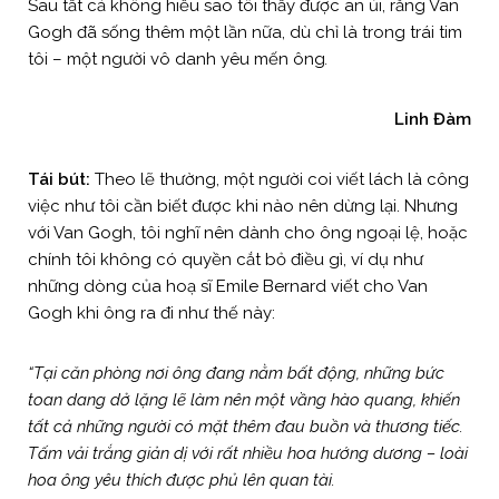
Sau tất cả không hiểu sao tôi thấy được an ủi, rằng Van
Gogh đã sống thêm một lần nữa, dù chỉ là trong trái tim
tôi – một người vô danh yêu mến ông
.
Linh Đàm
Tái bút:
Theo lẽ thường, một người coi viết lách là công
việc như tôi cần biết được khi nào nên dừng lại. Nhưng
với Van Gogh, tôi nghĩ nên dành cho ông ngoại lệ, hoặc
chính tôi không có quyền cắt bỏ điều gì, ví dụ như
những dòng của hoạ sĩ Emile Bernard viết cho Van
Gogh khi ông ra đi như thế này:
“Tại căn phòng nơi ông đang nằm bất động, những bức
toan dang dở lặng lẽ làm nên một vầng hào quang, khiến
tất cả những người có mặt thêm đau buồn và thương tiếc.
Tấm vải trắng giản dị với rất nhiều hoa hướng dương – loài
hoa ông yêu thích được phủ lên quan tài.