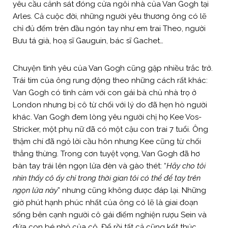
yêu cầu cảnh sát đóng cửa ngôi nhà của Van Gogh tại
Arles. Cả cuộc đời, những người yêu thương ông có lẽ
chỉ đủ đếm trên đầu ngón tay như em trai Theo, người
Bưu tá già, hoạ sĩ Gauguin, bác sĩ Gachet…
Chuyện tình yêu của Van Gogh cũng gặp nhiều trắc trở.
Trái tim của ông rung động theo những cách rất khác:
Van Gogh có tình cảm với con gái bà chủ nhà trọ ở
London nhưng bị cô từ chối với lý do đã hẹn hò người
khác. Van Gogh đem lòng yêu người chị họ Kee Vos-
Stricker, một phụ nữ đã có một cậu con trai 7 tuổi. Ông
thậm chí đã ngỏ lời cầu hôn nhưng Kee cũng từ chối
thẳng thừng. Trong cơn tuyệt vọng, Van Gogh đã hơ
bàn tay trái lên ngọn lửa đèn và gào thét: “
Hãy cho tôi
nhìn thấy cô ấy chỉ trong thời gian tôi có thể để tay trên
ngọn lửa này
” nhưng cũng không được đáp lại. Những
giờ phút hạnh phúc nhất của ông có lẽ là giai đoạn
sống bên cạnh người cô gái điếm nghiện rượu Sein và
đứa con bé nhỏ của cô. Để rồi tất cả cũng kết thúc