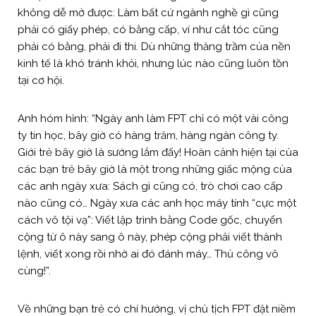
không dễ mở được: Làm bất cứ ngành nghề gì cũng
phải có giấy phép, có bằng cấp, ví như cắt tóc cũng
phải có bằng, phải đi thi. Dù những thăng trầm của nền
kinh tế là khó tránh khỏi, nhưng lúc nào cũng luôn tồn
tại cơ hội.
Anh hóm hỉnh: “Ngày anh làm FPT chỉ có một vài công
ty tin học, bây giờ có hàng trăm, hàng ngàn công ty.
Giới trẻ bây giờ là sướng lắm đấy! Hoàn cảnh hiện tại của
các bạn trẻ bây giờ là một trong những giấc mộng của
các anh ngày xưa: Sách gì cũng có, trò chơi cao cấp
nào cũng có… Ngày xưa các anh học máy tính “cực một
cách vô tội vạ”: Viết lập trình bằng Code gốc, chuyển
cộng từ ô này sang ô này, phép cộng phải viết thành
lệnh, viết xong rồi nhờ ai đó đánh máy… Thủ công vô
cùng!”.
Về những bạn trẻ có chí hướng, vị chủ tịch FPT đặt niềm