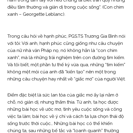
nằm trong tầm tay với nếu chúng ta biết trân quý những
điều tầm thường và giản dị trong cuộc sống”. (Con chim
xanh – Georgette Leblanc).
Trong câu hỏi về hạnh phúc, PGS.TS Trương Gia Bình nói
với tôi: Với anh, hạnh phúc cũng giống như câu chuyện
của nữ nhà văn Pháp nọ, nó không hẳn là “con chim
xanh”, mà là những trải nghiệm trên con đường tìm kiếm.
Và tôi biết, một phần tư thế kỷ vừa qua, những “tìm kiếm”
không mệt mỏi của anh đã “kiến tạo” nên một trong
những câu chuyện hay nhất về “giấc mơ” của người Việt.
Điểm đặc biệt là sức lan tỏa của giấc mơ ấy lại nằm ở
chỗ, nó giản dị, nhưng thấm thía. Từ anh, ta học được
những bài học về ước mơ, tình yêu cuộc sống và công
việc ta làm; bài học về ý chí và cách ta lựa chọn thái độ
sống trước thời cuộc… Những bài học có thể khiến
chúng ta, sau những bế tắc và “loanh quanh” thường