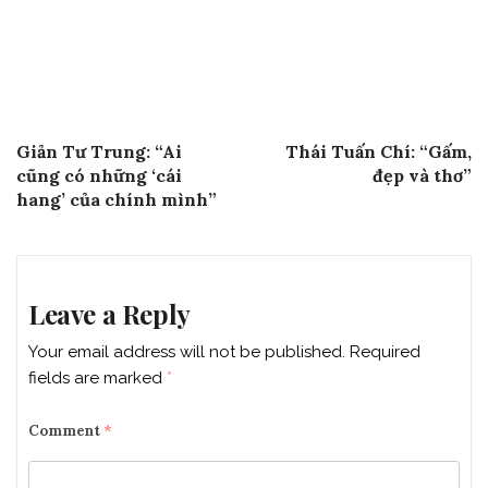
Post
Previous Post
Next Post
Giản Tư Trung: “Ai
Thái Tuấn Chí: “Gấm,
navigation
cũng có những ‘cái
đẹp và thơ”
hang’ của chính mình”
Leave a Reply
Your email address will not be published.
Required
fields are marked
*
Comment
*