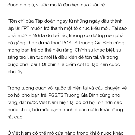
được gìn giữ, vì ước mơ là đại diện của tuổi trẻ.
“Tôn chỉ của Tập đoàn ngay từ những ngày đầu thành
lập là: FPT muốn trở thành một tổ chức kiểu mới… Tại sao
phải mới? – Mới là do bế tắc, không có đường nên phải
cố gắng khác đi mà thôi.” PGS.TS Trương Gia Bình cũng
mong bạn trẻ có thể hiểu rằng: Chính sự khác biệt, sự
sáng tạo liên tục mới là điều kiện để tồn tại. Và trong
cuộc chơi, cái
TÔI
chính là điểm cốt lõi tạo nên cuộc
chơi ấy.
Trong tương quan với quốc tế hiện tại và câu chuyện về
cơ hội cho bạn trẻ, PGS.TS Trương Gia Bình cũng cho
rằng, đất nước Việt Nam hiện tại có cơ hội lớn hơn các
nước khác, bởi mức cạnh tranh ở các nước khác đang
rất cao.
Ở Việt Nam có thể mở cửa hàng trong khi ở nước khác