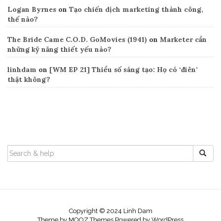
Logan Byrnes
on
Tạo chiến dịch marketing thành công,
thế nào?
The Bride Came C.O.D. GoMovies (1941)
on
Marketer cần
những kỹ năng thiết yếu nào?
linhdam
on
[WM EP 21] Thiểu số sáng tạo: Họ có ‘điên’
thật không?
Search
SEARCH
FOR:
Copyright © 2024 Linh Dam
Theme by
MOOZ Themes
Powered by
WordPress