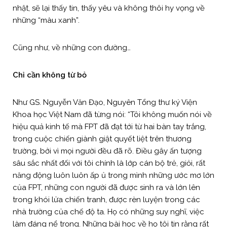
nhật, sẽ lại thấy tin, thấy yêu và không thôi hy vọng về
những “màu xanh”.
Cũng như, về những con đường…
Chỉ cần không từ bỏ
Như GS. Nguyễn Văn Đạo, Nguyên Tổng thư ký Viện
Khoa học Việt Nam đã từng nói: “Tôi không muốn nói về
hiệu quả kinh tế mà FPT đã đạt tới từ hai bàn tay trắng,
trong cuộc chiến giành giật quyết liệt trên thương
trường, bởi vì mọi người đều đã rõ. Điều gây ấn tượng
sâu sắc nhất đối với tôi chính là lớp cán bộ trẻ, giỏi, rất
năng động luôn luôn ấp ủ trong mình những ước mơ lớn
của FPT, những con người đã được sinh ra và lớn lên
trong khói lửa chiến tranh, được rèn luyện trong các
nhà trường của chế độ ta. Họ có những suy nghĩ, việc
làm đáng nể trọng. Những bài học về họ tôi tin rằng rất