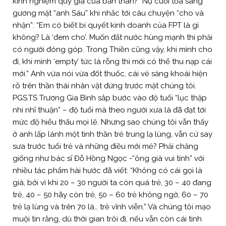
kinh nghiệm quý giá của bản thân?” Nụ cười tỏa sáng
gương mặt “anh Sáu” khi nhắc tới câu chuyện “cho và
nhận”: “Em có biết bí quyết kinh doanh của FPT là gì
không? Là ‘đem cho’. Muốn đất nước hùng mạnh thì phải
có người đóng góp. Trong Thiền cũng vậy, khi mình cho
đi, khi mình ‘empty’ tức là rỗng thì mới có thể thu nạp cái
mới.” Anh vừa nói vừa đốt thuốc, cái vẻ sảng khoái hiện
rõ trên thần thái nhân vật đứng trước mặt chúng tôi.
PGS.TS Trương Gia Bình sắp bước vào độ tuổi “lục thập
nhi nhĩ thuận” – độ tuổi mà theo người xưa là đã đạt tới
mức độ hiểu thấu mọi lẽ. Nhưng sao chúng tôi vẫn thấy
ở anh lấp lánh một tinh thần trẻ trung lạ lùng, vẫn cứ say
sưa trước tuổi trẻ và những điều mới mẻ? Phải chăng
giống như bác sĩ Đỗ Hồng Ngọc -“ông già vui tính” với
nhiều tác phẩm hài hước đã viết: “Không có cái gọi là
già, bởi vì khi 20 – 30 người ta còn quá trẻ, 30 – 40 đang
trẻ, 40 – 50 hãy còn trẻ, 50 – 60 trẻ không ngờ, 60 – 70
trẻ lạ lùng và trên 70 là… trẻ vĩnh viễn.” Và chúng tôi mạo
muội tin rằng, dù thời gian trôi đi, nếu vẫn còn cái tinh