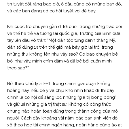
tin tuyệt đối, rằng bao giờ, ở đâu cũng có những bạn đó,
và các bạn đang có cơ hội tuyệt vời để bay.
Khi cuộc trò chuyện gần đi tới cuối, trong những trao đổi
về thế hệ trẻ và tương lai quốc gia, Trương Gia Bình đưa
tay lên đầu vò trán: “Một dân tộc từng đánh thắng Mỹ,
dân số đứng 13 trên thế giới mà bây giờ lại trôi trong
những thứ không tên như vậy sao? Có bao chuyện bê
bối như vậy, mình chìm đắm và để bê bối cuốn mình
theo sao?”.
Bởi theo Chủ tịch FPT, trong chính giai đoạn khủng
hoảng này, nếu để ý và chịu khó nhìn khác đi, thì đây
chính là cơ hội để sàng lọc những “giá trị bong bóng”
và giữ lại những giá trị thật sự. Không có công thức
chung nào hoàn toàn đúng trong thành công của mỗi
người: Cách đây khoảng vài năm, các bạn sinh viên đổ
xô theo học tài chính ngân hàng, ngân hàng cũng ào ạt