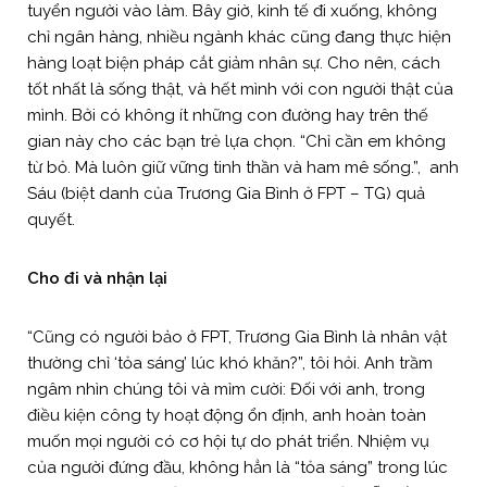
tuyển người vào làm. Bây giờ, kinh tế đi xuống, không
chỉ ngân hàng, nhiều ngành khác cũng đang thực hiện
hàng loạt biện pháp cắt giảm nhân sự. Cho nên, cách
tốt nhất là sống thật, và hết mình với con người thật của
mình. Bởi có không ít những con đường hay trên thế
gian này cho các bạn trẻ lựa chọn. “Chỉ cần em không
từ bỏ. Mà luôn giữ vững tinh thần và ham mê sống.”, anh
Sáu (biệt danh của Trương Gia Bình ở FPT – TG) quả
quyết.
Cho đi và nhận lại
“Cũng có người bảo ở FPT, Trương Gia Bình là nhân vật
thường chỉ ‘tỏa sáng’ lúc khó khăn?”, tôi hỏi. Anh trầm
ngâm nhìn chúng tôi và mỉm cười: Đối với anh, trong
điều kiện công ty hoạt động ổn định, anh hoàn toàn
muốn mọi người có cơ hội tự do phát triển. Nhiệm vụ
của người đứng đầu, không hẳn là “tỏa sáng” trong lúc