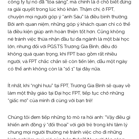
công ty tự nó đã “tỏa sáng”, mà chính là ở chỗ biết đứng
ra giải quyết trong lúc khó khăn. Thậm chí, ở FPT,
chuyện mọi người góp ý “anh Sáu” là điều bình thường.
Bởi anh quan niệm, những góp ý khách quan chỉ có thể
là điều kiện giúp anh hoàn thiện tốt hơn. Cũng không
né tránh việc thừa nhận đầu tư đa ngành là một bài học
lớn, nhưng đối với PGS.TS Trương Gia Bình, điều đó
không quá quan trọng, khi FPT bao gồm rất nhiều
người, và FPT chắc chắn sẽ còn tiến lên, dẫu một ngày
có thể anh không còn là “số 1” tại đây nữa.
Ít nhất, khi “nghỉ hưu” tại FPT, Trương Gia Bình sẽ quay về
làm một thầy giáo tại Đại học FPT, tiếp tục chở những
“giấc mơ” của mình đi cùng với bạn trẻ!
Chúng tôi đem tiếp những tò mò ra hỏi anh: “Vậy điều gì
khiến anh đồng ý “đối thoại” với giới trẻ trong khi tâm lý
chung mọi người thường né tránh việc cho đi những