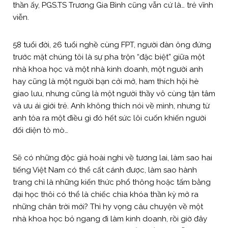
thần ấy, PGS.TS Trương Gia Bình cũng vẫn cứ là… trẻ vĩnh
viễn.
58 tuổi đời, 26 tuổi nghề cùng FPT, người đàn ông đứng
trước mặt chúng tôi là sự pha trộn “đặc biệt” giữa một
nhà khoa học và một nhà kinh doanh, một người anh
hay cũng là một người bạn cởi mở, ham thích hội hè
giao lưu, nhưng cũng là một người thầy vô cùng tận tâm
và ưu ái giới trẻ. Anh không thích nói về mình, nhưng từ
anh tỏa ra một điều gì đó hết sức lôi cuốn khiến người
đối diện tò mò…
Sẽ có những độc giả hoài nghi về tương lai, làm sao hai
tiếng Việt Nam có thể cất cánh được, làm sao hành
trang chỉ là những kiến thức phổ thông hoặc tấm bằng
đại học thôi có thể là chiếc chìa khóa thần kỳ mở ra
những chân trời mới? Thì hy vọng câu chuyện về một
nhà khoa học bỏ ngang đi làm kinh doanh, rồi giờ đây