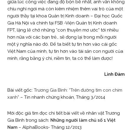
giữa lúc công việc đang độ bộn bề nhất, anh vẫn không
chịu nghỉ ngơi mà còn kiêm nhiệm thêm vai trò của một
người thầy tại khoa Quản trị Kinh doanh – Đại học Quốc
Gia Hà Nội và chính tại FSB -Viện Quản trị Kinh doanh
FPT, lặng lẽ chở những “con thuyền mơ ước” tới nhiều
hơn nữa với các bạn trẻ… sẽ đọng lại trong mỗi người
một ý nghĩa nào đó. Để ta biết tự tin hơn vào cái gốc
Việt Nam của mình, tự tin hơn vào tài sản con người của
mình, rằng bằng ý chí, niềm tin, ta có thể làm được!
Linh Đàm
Bài viết gốc:
Trương Gia Bình: “Trên đường tìm con chim
xanh”
– Tin nhanh chứng khoán, Tháng 3/2014
Mời độc giả tìm đọc chi tiết bài viết về nhân vật Trương
Gia Bình trong sách:
Những người làm chủ số 1 Việt
Nam
– AlphaBooks- Tháng 12/2013