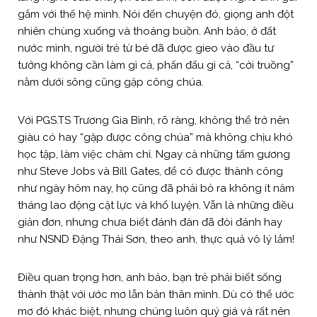
gắm với thế hệ mình. Nói đến chuyện đó, giọng anh đột
nhiên chùng xuống và thoáng buồn. Anh bảo, ở đất
nước mình, người trẻ từ bé đã được gieo vào đầu tư
tưởng không cần làm gì cả, phấn đấu gì cả, “cởi truồng”
nằm dưới sông cũng gặp công chúa.
Với PGS.TS Trương Gia Bình, rõ ràng, không thể trở nên
giàu có hay “gặp được công chúa” mà không chịu khó
học tập, làm việc chăm chỉ. Ngay cả những tấm gương
như Steve Jobs và Bill Gates, để có được thành công
như ngày hôm nay, họ cũng đã phải bỏ ra không ít năm
tháng lao động cật lực và khổ luyện. Vẫn là những điều
giản đơn, nhưng chưa biết đánh đàn đã đòi đánh hay
như NSND Đặng Thái Sơn, theo anh, thực quả vô lý lắm!
Điều quan trọng hơn, anh bảo, bạn trẻ phải biết sống
thành thật với ước mơ lẫn bản thân mình. Dù có thể ước
mơ đó khác biệt, nhưng chúng luôn quý giá và rất nên