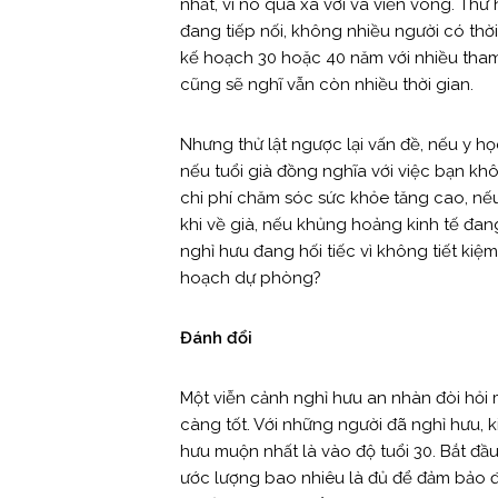
nhất, vì nó quá xa vời và viển vông. Th
đang tiếp nối, không nhiều người có thờ
kế hoạch 30 hoặc 40 năm với nhiều tham s
cũng sẽ nghĩ vẫn còn nhiều thời gian.
Nhưng thử lật ngược lại vấn đề, nếu y họ
nếu tuổi già đồng nghĩa với việc bạn k
chi phí chăm sóc sức khỏe tăng cao, nế
khi về già, nếu khủng hoảng kinh tế đan
nghỉ hưu đang hối tiếc vì không tiết ki
hoạch dự phòng?
Đánh đổi
Một viễn cảnh nghỉ hưu an nhàn đòi hỏi
càng tốt. Với những người đã nghỉ hưu, 
hưu muộn nhất là vào độ tuổi 30. Bắt đ
ước lượng bao nhiêu là đủ để đảm bảo đ