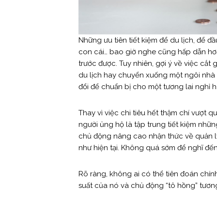
Những ưu tiên tiết kiệm để du lịch, để 
con cái… bao giờ nghe cũng hấp dẫn hơn
trước được. Tuy nhiên, gợi ý về việc cắt 
du lịch hay chuyển xuống một ngôi nhà
đổi để chuẩn bị cho một tương lai nghỉ
Thay vì việc chi tiêu hết thậm chí vượt
người ủng hộ là tập trung tiết kiệm nhữ
chủ động nâng cao nhận thức về quản lý
như hiện tại. Không quá sớm để nghĩ đ
Rõ ràng, không ai có thể tiên đoán chín
suất của nó và chủ động “tô hồng” tương 