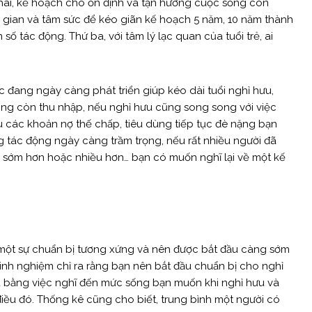
ứ hai, kế hoạch cho ổn định và tận hưởng cuộc sống còn
i gian và tâm sức để kéo giãn kế hoạch 5 năm, 10 năm thành
ố tác động. Thứ ba, với tâm lý lạc quan của tuổi trẻ, ai
c đang ngày càng phát triển giúp kéo dài tuổi nghỉ hưu,
hông còn thu nhập, nếu nghỉ hưu cũng song song với việc
u các khoản nợ thế chấp, tiêu dùng tiếp tục đè nặng bạn
g tác động ngày càng trầm trọng, nếu rất nhiều người đã
ệm sớm hơn hoặc nhiều hơn… bạn có muốn nghĩ lại về một kế
 một sự chuẩn bị tương xứng và nên được bắt đầu càng sớm
kinh nghiệm chỉ ra rằng bạn nên bắt đầu chuẩn bị cho nghỉ
ầu bằng việc nghĩ đến mức sống bạn muốn khi nghỉ hưu và
iều đó. Thống kê cũng cho biết, trung bình một người có