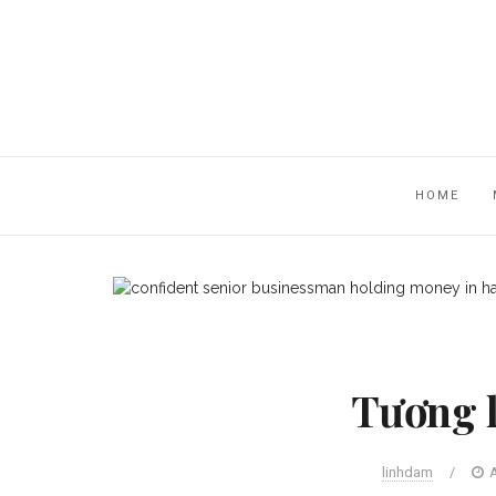
HOME
Tương l
linhdam
/