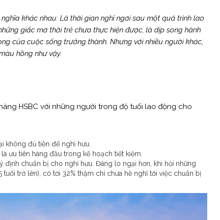
 nghĩa khác nhau: Là thời gian nghỉ ngơi sau một quá trình lao
 những giấc mơ thời trẻ chưa thực hiện được, là dịp song hành
ọng của cuộc sống trưởng thành. Nhưng với nhiều người khác,
 màu hồng như vậy.
àng HSBC với những người trong độ tuổi lao động cho
ại không đủ tiền để nghỉ hưu.
là ưu tiên hàng đầu trong kế hoạch tiết kiệm.
ý định chuẩn bị cho nghỉ hưu. Đáng lo ngại hơn, khi hỏi những
 tuổi trở lên), có tới 32% thậm chí chưa hề nghĩ tới việc chuẩn bị