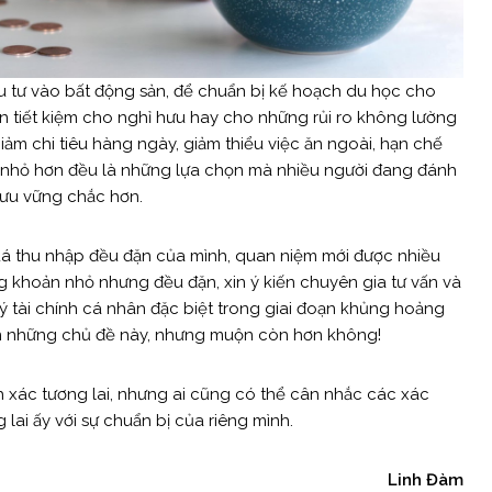
đầu tư vào bất động sản, để chuẩn bị kế hoạch du học cho
 tiết kiệm cho nghỉ hưu hay cho những rủi ro không lường
giảm chi tiêu hàng ngày, giảm thiểu việc ăn ngoài, hạn chế
 nhỏ hơn đều là những lựa chọn mà nhiều người đang đánh
 hưu vững chắc hơn.
 quá thu nhập đều đặn của mình, quan niệm mới được nhiều
ng khoản nhỏ nhưng đều đặn, xin ý kiến chuyên gia tư vấn và
 tài chính cá nhân đặc biệt trong giai đoạn khủng hoảng
ến những chủ đề này, nhưng muộn còn hơn không!
h xác tương lai, nhưng ai cũng có thể cân nhắc các xác
lai ấy với sự chuẩn bị của riêng mình.
Linh
Đàm