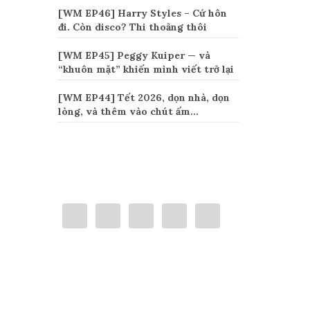
[WM EP46] Harry Styles – Cứ hôn
đi. Còn disco? Thi thoảng thôi
[WM EP45] Peggy Kuiper — và
“khuôn mặt” khiến mình viết trở lại
[WM EP44] Tết 2026, dọn nhà, dọn
lòng, và thêm vào chút ấm…
Connect
Categories