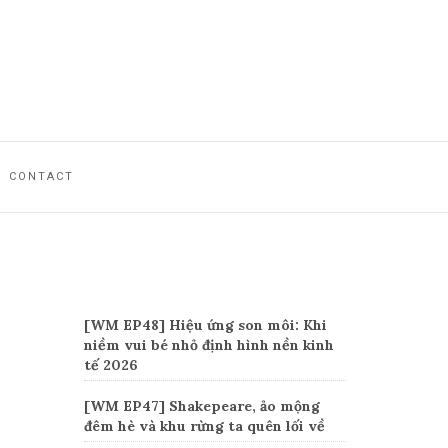
CONTACT
Recent Posts
[WM EP48] Hiệu ứng son môi: Khi
niềm vui bé nhỏ định hình nền kinh
tế 2026
[WM EP47] Shakepeare, ảo mộng
đêm hè và khu rừng ta quên lối về