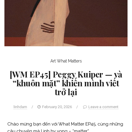
Art
What Matters
[WM EP45] Peggy Kuiper — và
“khuôn mặt” khiến mình viết
trở lại
linhdam
/
February 20, 2026
/
Leave a comment
Chào mừng bạn đến với What Matter EP45, cùng những
câu chuyện mà Linh hy vọng – “matter”.