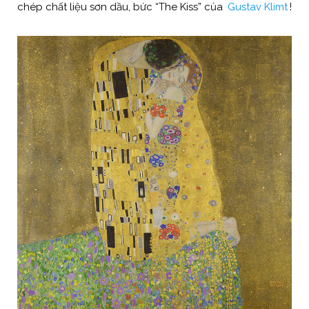
chép chất liệu sơn dầu, bức “The Kiss” của
Gustav Klimt
!