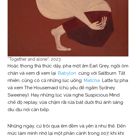
“Together and alone”, 2023
Hoặc thong thả thức dậy, pha một ấm Earl Grey, ngồi ôm
chăn và xem đi xem lại
Babylon
cùng với Saltburn. Tất
nhiên, cũng có cả những lúc uống
Matcha
Latte tự pha
và xem The Housemaid (chủ yếu để ngắm Sydney
Sweeney). Hay những lúc vừa nghe Suspicious Mind
chế độ replay, vừa chậm rãi rửa bát dưới thứ ánh sáng
dìu dịu nơi căn bếp.
Những ngày, cứ trôi qua êm đềm và yên ả như thế. Đến
mức làm mình nhớ lại một phân cảnh trong 007, khi khi