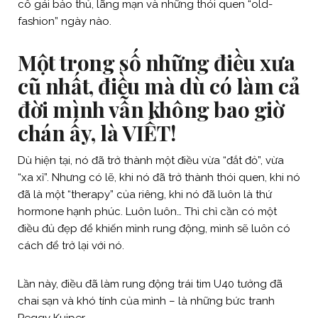
cô gái bảo thủ, lãng mạn và những thói quen “old-
fashion” ngày nào.
Một trong số những điều xưa
cũ nhất, điều mà dù có làm cả
đời mình vẫn không bao giờ
chán ấy, là VIẾT!
Dù hiện tại, nó đã trở thành một điều vừa “đắt đỏ”, vừa
“xa xỉ”. Nhưng có lẽ, khi nó đã trở thành thói quen, khi nó
đã là một “therapy” của riêng, khi nó đã luôn là thứ
hormone hạnh phúc. Luôn luôn… Thì chỉ cần có một
điều đủ đẹp để khiến mình rung động, mình sẽ luôn có
cách để trở lại với nó.
Lần này, điều đã làm rung động trái tim U40 tưởng đã
chai sạn và khó tính của mình – là những bức tranh