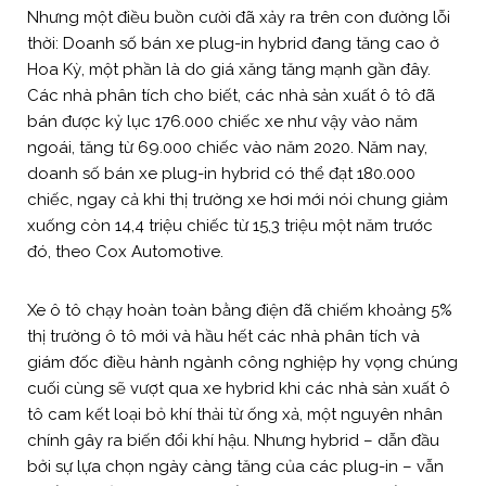
Nhưng một điều buồn cười đã xảy ra trên con đường lỗi
thời: Doanh số bán xe plug-in hybrid đang tăng cao ở
Hoa Kỳ, một phần là do giá xăng tăng mạnh gần đây.
Các nhà phân tích cho biết, các nhà sản xuất ô tô đã
bán được kỷ lục 176.000 chiếc xe như vậy vào năm
ngoái, tăng từ 69.000 chiếc vào năm 2020. Năm nay,
doanh số bán xe plug-in hybrid có thể đạt 180.000
chiếc, ngay cả khi thị trường xe hơi mới nói chung giảm
xuống còn 14,4 triệu chiếc từ 15,3 triệu một năm trước
đó, theo Cox Automotive.
Xe ô tô chạy hoàn toàn bằng điện đã chiếm khoảng 5%
thị trường ô tô mới và hầu hết các nhà phân tích và
giám đốc điều hành ngành công nghiệp hy vọng chúng
cuối cùng sẽ vượt qua xe hybrid khi các nhà sản xuất ô
tô cam kết loại bỏ khí thải từ ống xả, một nguyên nhân
chính gây ra biến đổi khí hậu. Nhưng hybrid – dẫn đầu
bởi sự lựa chọn ngày càng tăng của các plug-in – vẫn