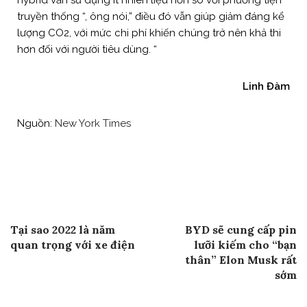
truyền thống “, ông nói,” điều đó vẫn giúp giảm đáng kể
lượng CO2, với mức chi phí khiến chúng trở nên khả thi
hơn đối với người tiêu dùng. “
Linh Đàm
Nguồn:
New York Times
Post
Previous Post
Next Post
Tại sao 2022 là năm
BYD sẽ cung cấp pin
navigation
quan trọng với xe điện
lưỡi kiếm cho “bạn
thân” Elon Musk rất
sớm