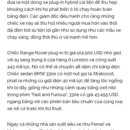
đưa ra một dòng xe plug-in hybrid cải tiến để thu hẹp
khoảng cách khi họ phát triển ô tô chạy hoàn toàn
bằng điện. Các giám đốc điều hành cho rằng những
chiếc xe này sẽ thu hút nhiều người mua hơn vào thời
đại điện bởi sự tiện lợi gần như sử dụng như các mẫu xe
chạy xăng, đồng thời thú vị và mạnh mẽ hơn.
Chiếc Range Rover plug-in trị giá 104.900 USD nhỏ giọt
với sự sang trọng ở cửa hàng ở London và công suất
443 mã lực. Nó có thể di chuyển 48 dặm chỉ bằng điện.
Chiếc sedan BMW 330e có một nút gọi là Xtraboost,
phát ra những cú giật điện 40 mã lực để tăng tốc ngỗng
khi bị đẩy, giống như những cảnh quay bằng oxit nitơ
trong phim “Fast and Furious”. 330e có giá 43.495 USD,
ngang bằng với các phiên bản tiêu chuẩn của cùng loại
xe, kể cả trước khi trừ thuế.
Ngay cả những nhà sản xuất siêu xe như Ferrari và