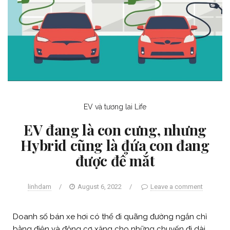
EV và tương lai
Life
EV đang là con cưng, nhưng
Hybrid cũng là đứa con đang
được để mắt
linhdam
/
August 6, 2022
/
Leave a comment
Doanh số bán xe hơi có thể đi quãng đường ngắn chỉ
bằng điện và động cơ xăng cho những chuyến đi dài