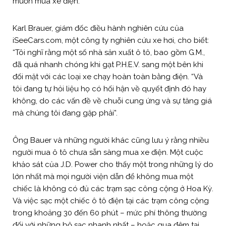
muốn mua xe điện.
Karl Brauer, giám đốc điều hành nghiên cứu của
iSeeCars.com, một công ty nghiên cứu xe hơi, cho biết:
“Tôi nghĩ rằng một số nhà sản xuất ô tô, bao gồm G.M.,
đã quá nhanh chóng khi gạt P.H.E.V. sang một bên khi
đối mặt với các loại xe chạy hoàn toàn bằng điện. “Và
tôi đang tự hỏi liệu họ có hối hận về quyết định đó hay
không, do các vấn đề về chuỗi cung ứng và sự tăng giá
mà chúng tôi đang gặp phải”.
Ông Bauer và những người khác cũng lưu ý rằng nhiều
người mua ô tô chưa sẵn sàng mua xe điện. Một cuộc
khảo sát của J.D. Power cho thấy một trong những lý do
lớn nhất mà mọi người viện dẫn để không mua một
chiếc là không có đủ các trạm sạc công cộng ở Hoa Kỳ.
Và việc sạc một chiếc ô tô điện tại các trạm công cộng
trong khoảng 30 đến 60 phút – mức phí thông thường
đối với những bộ sạc nhanh nhất – hoặc qua đêm tại