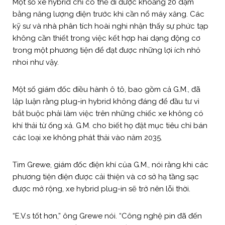
Một số xe hybrid chỉ có thể đi được khoảng 20 dặm
bằng năng lượng điện trước khi cần nổ máy xăng. Các
kỹ sư và nhà phân tích hoài nghi nhận thấy sự phức tạp
không cần thiết trong việc kết hợp hai dạng động cơ
trong một phương tiện để đạt được những lợi ích nhỏ
nhoi như vậy.
Một số giám đốc điều hành ô tô, bao gồm cả G.M., đã
lập luận rằng plug-in hybrid không đáng để đầu tư vì
bắt buộc phải làm việc trên những chiếc xe không có
khí thải từ ống xả. G.M. cho biết họ đặt mục tiêu chỉ bán
các loại xe không phát thải vào năm 2035.
Tim Grewe, giám đốc điện khí của G.M., nói rằng khi các
phương tiện điện được cải thiện và cơ sở hạ tầng sạc
được mở rộng, xe hybrid plug-in sẽ trở nên lỗi thời.
“E.V.s tốt hơn,” ông Grewe nói. “Công nghệ pin đã đến