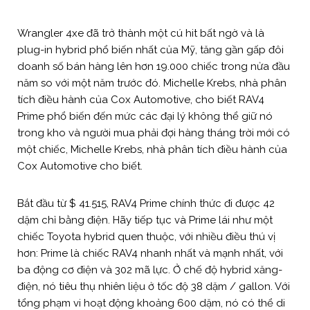
Wrangler 4xe đã trở thành một cú hit bất ngờ và là
plug-in hybrid phổ biến nhất của Mỹ, tăng gần gấp đôi
doanh số bán hàng lên hơn 19.000 chiếc trong nửa đầu
năm so với một năm trước đó. Michelle Krebs, nhà phân
tích điều hành của Cox Automotive, cho biết RAV4
Prime phổ biến đến mức các đại lý không thể giữ nó
trong kho và người mua phải đợi hàng tháng trời mới có
một chiếc, Michelle Krebs, nhà phân tích điều hành của
Cox Automotive cho biết.
Bắt đầu từ $ 41.515, RAV4 Prime chính thức đi được 42
dặm chỉ bằng điện. Hãy tiếp tục và Prime lái như một
chiếc Toyota hybrid quen thuộc, với nhiều điều thú vị
hơn: Prime là chiếc RAV4 nhanh nhất và mạnh nhất, với
ba động cơ điện và 302 mã lực. Ở chế độ hybrid xăng-
điện, nó tiêu thụ nhiên liệu ở tốc độ 38 dặm / gallon. Với
tổng phạm vi hoạt động khoảng 600 dặm, nó có thể di