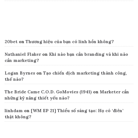
Recent Comments
20bet
on
Thương hiệu của bạn có linh hồn không?
Nathaniel Flaker
on
Khi nào bạn cần branding và khi nào
cần marketing?
Logan Byrnes
on
Tạo chiến dịch marketing thành công,
thế nào?
The Bride Came C.O.D. GoMovies (1941)
on
Marketer cần
những kỹ năng thiết yếu nào?
linhdam
on
[WM EP 21] Thiểu số sáng tạo: Họ có ‘điên’
thật không?