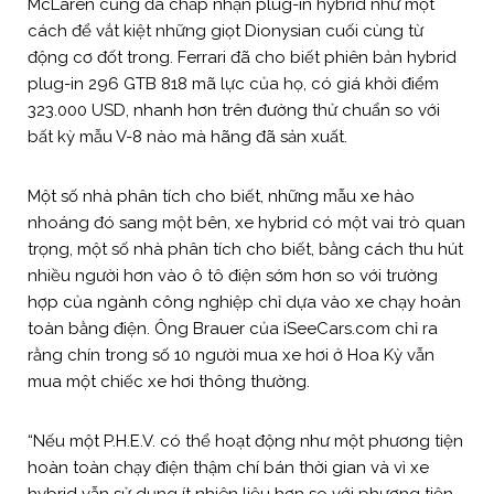
McLaren cũng đã chấp nhận plug-in hybrid như một
cách để vắt kiệt những giọt Dionysian cuối cùng từ
động cơ đốt trong. Ferrari đã cho biết phiên bản hybrid
plug-in 296 GTB 818 mã lực của họ, có giá khởi điểm
323.000 USD, nhanh hơn trên đường thử chuẩn so với
bất kỳ mẫu V-8 nào mà hãng đã sản xuất.
Một số nhà phân tích cho biết, những mẫu xe hào
nhoáng đó sang một bên, xe hybrid có một vai trò quan
trọng, một số nhà phân tích cho biết, bằng cách thu hút
nhiều người hơn vào ô tô điện sớm hơn so với trường
hợp của ngành công nghiệp chỉ dựa vào xe chạy hoàn
toàn bằng điện. Ông Brauer của iSeeCars.com chỉ ra
rằng chín trong số 10 người mua xe hơi ở Hoa Kỳ vẫn
mua một chiếc xe hơi thông thường.
“Nếu một P.H.E.V. có thể hoạt động như một phương tiện
hoàn toàn chạy điện thậm chí bán thời gian và vì xe
hybrid vẫn sử dụng ít nhiên liệu hơn so với phương tiện