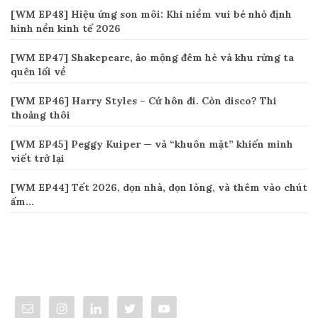
[WM EP48] Hiệu ứng son môi: Khi niềm vui bé nhỏ định
hình nền kinh tế 2026
[WM EP47] Shakepeare, ảo mộng đêm hè và khu rừng ta
quên lối về
[WM EP46] Harry Styles – Cứ hôn đi. Còn disco? Thi
thoảng thôi
[WM EP45] Peggy Kuiper — và “khuôn mặt” khiến mình
viết trở lại
[WM EP44] Tết 2026, dọn nhà, dọn lòng, và thêm vào chút
ấm…
Connect