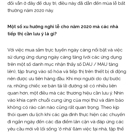
đổi vẫn ở đây để duy trì, điều này đã dẫn đến mùa lễ bất
thường năm 2020 này.
Một số xu hướng nghỉ lễ cho năm 2020 mà các nhà
tiếp thị cần lưu ý là gì?
Với việc mua sắm trực tuyến ngày càng nổi bật và việc
sử dụng ứng dụng ngày càng tăng (với các ứng dụng
trên một số danh mục nhận thấy số DAU / MAU tăng
lên), tập trung vào số hóa và tiếp thị trên thiết bị di động
nên được ưu tiên hàng đầu. Khi mọi người do dự bước
ra, những chiếc xe bán tải lề đường sẽ có nhiều liên
quan hơn, một điều mà các thương hiệu cần lưu ý. Nhìn
vào khía cạnh chuỗi cung ứng của mọi thứ và đảm bảo
không có rào cản nào cũng rất quan trọng. Theo kịp
thói quen du lịch khi các gia đình thực hiện các chuyến
đi ngắn ngày đến các địa điểm lân cận và đáp ứng các
yêu cầu mới về lối sống ‘ở nhà’ (làm việc tại nhà, tập thể