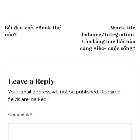
Post
Previous Post
Next Post
Bắt đầu viết eBook thế
Work-life
navigation
nào?
balance/Integration:
Cân bằng hay hài hòa
công việc- cuộc sống?
Leave a Reply
Your email address will not be published.
Required
fields are marked
*
Comment
*