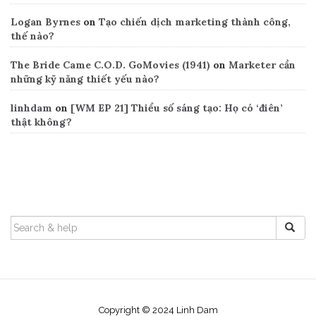
Logan Byrnes
on
Tạo chiến dịch marketing thành công,
thế nào?
The Bride Came C.O.D. GoMovies (1941)
on
Marketer cần
những kỹ năng thiết yếu nào?
linhdam
on
[WM EP 21] Thiểu số sáng tạo: Họ có ‘điên’
thật không?
Search
SEARCH
FOR:
Copyright © 2024 Linh Dam