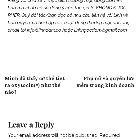
Riêng với chia sẻ vì mục đích thương mại, đăng bài trên
báo mà chưa có sự đồng ý của tác giả là KHÔNG ĐƯỢC
PHÉP. Quý đối tác/bạn đọc có nhu cầu liên hệ với Linh về
bản quyền, cơ hội hợp tác, hoạt động thương mại, vui lòng
email tới info@linhdam.co hoặc linhngocdam@gmail.com.
Post
Previous Post
Next Post
Mình đã thấy cơ thể tiết
Phụ nữ và quyền lực
navigation
ra oxytocin(*) như thế
mềm trong kinh doanh
nào?
Leave a Reply
Your email address will not be published.
Required