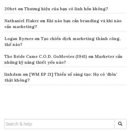
20bet
on
Thương hiệu của bạn có linh hồn không?
Nathaniel Flaker
on
Khi nào bạn cần branding và khi nào
cần marketing?
Logan Byrnes
on
Tạo chiến dịch marketing thành công,
thế nào?
The Bride Came C.O.D. GoMovies (1941)
on
Marketer cần
những kỹ năng thiết yếu nào?
linhdam
on
[WM EP 21] Thiểu số sáng tạo: Họ có ‘điên’
thật không?
Search
SEARCH
FOR: