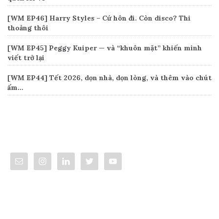
[WM EP46] Harry Styles – Cứ hôn đi. Còn disco? Thi
thoảng thôi
[WM EP45] Peggy Kuiper — và “khuôn mặt” khiến mình
viết trở lại
[WM EP44] Tết 2026, dọn nhà, dọn lòng, và thêm vào chút
ấm…
Connect
Categories