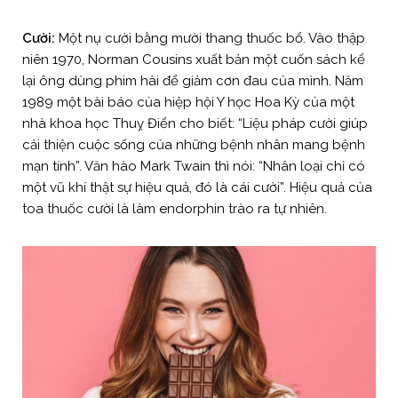
Cười:
Một nụ cười bằng mười thang thuốc bổ. Vào thập
niên 1970, Norman Cousins xuất bản một cuốn sách kể
lại ông dùng phim hài để giảm cơn đau của mình. Năm
1989 một bài báo của hiệp hội Y học Hoa Kỳ của một
nhà khoa học Thuỵ Điển cho biết: “Liệu pháp cười giúp
cải thiện cuộc sống của những bệnh nhân mang bệnh
mạn tính”. Văn hào Mark Twain thì nói: “Nhân loại chỉ có
một vũ khí thật sự hiệu quả, đó là cái cười”. Hiệu quả của
toa thuốc cười là làm endorphin trào ra tự nhiên.