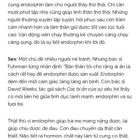
cùng endorphin làm cho người thấy thơ thới. Chỉ cần
mười phút tập nhẹ cũng giúp tinh thần thơ thới. Những
người thường xuyên tập luyện, hồi phục sau cơn trầm
cảm nhanh hơn và tâm thần giữ được tốt vào lúc tuổi
cao. Vận động viên chạy thường kể chuyện càng chạy
càng sung, đó là sự tiết endorphin khi tới độ.
Sex:
Một chủ đề nhiều người né tránh. Nhưng bác sĩ
Fuhrman từng nhận định: “Bản thân tôi cho rằng ái ân là
cách rất hay để endorphin được sản xuất. Endorphin
đem đến một cảm giác lâng lâng an bình. Còn bác sĩ
David Weeks, tác giả sách
Các bí ẩn của sự siêu trẻ
thấy
có mối liên hệ giữa tình dục lành mạnh, endorphin và sự
tươi trẻ.
Thật thú vị endorphin giúp bà mẹ mang nặng được, lại
giúp chịu được đẻ đau. Cơn đau chuyển dạ thật cần
thiết. Não tiết ra hormon, chất này làm tử cung co thắt,