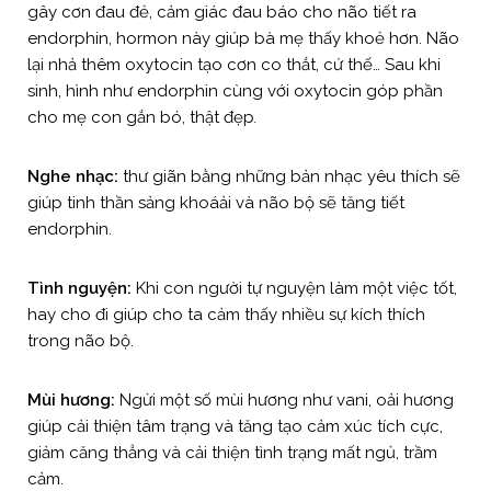
gây cơn đau đẻ, cảm giác đau báo cho não tiết ra
endorphin, hormon này giúp bà mẹ thấy khoẻ hơn. Não
lại nhả thêm oxytocin tạo cơn co thắt, cứ thế… Sau khi
sinh, hình như endorphin cùng với oxytocin góp phần
cho mẹ con gắn bó, thật đẹp
.
Nghe nhạc:
thư giãn bằng những bản nhạc yêu thích sẽ
giúp tinh thần sảng khoáải và não bộ sẽ tăng tiết
endorphin.
Tình nguyện:
Khi con người tự nguyện làm một việc tốt,
hay cho đi giúp cho ta cảm thấy nhiều sự kích thích
trong não bộ.
Mùi hương:
Ngửi một số mùi hương như vani, oải hương
giúp cải thiện tâm trạng và tăng tạo cảm xúc tích cực,
giảm căng thẳng và cải thiện tình trạng mất ngủ, trầm
cảm.