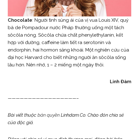
Chocolate
: Người tình sủng ái của vị vua Louis XIV, quý
bà de Pompadour nước Pháp thường uống một tách
sôcôla nóng. Sôcôla chứa chất phenylethylanin, kết
hợp với đường, caffeine làm tiết ra serotonin và
endorphin, hai hormon sảng khoái. Một nghiên cứu của
đại học Harvard cho biết những người ăn sôcôla sống
lâu hơn. Nên nhớ, 1 – 2 miếng một ngày thôi.
Linh Đàm
—————————————————–
Bài viết thuộc
bản quyền
Linhdam.Co. Chào đón chia sẻ
của độc giả.