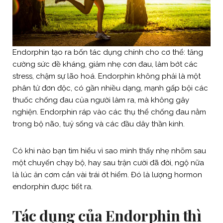
Endorphin tạo ra bốn tác dụng chính cho cơ thể: tăng
cường sức đề kháng, giảm nhẹ cơn đau, làm bớt các
stress, chậm sự lão hoá. Endorphin không phải là một
phân tử đơn độc, có gần nhiều dạng, mạnh gấp bội các
thuốc chống đau của người làm ra, mà không gây
nghiện. Endorphin ráp vào các thụ thể chống đau nằm
trong bộ não, tuỷ sống và các đầu dây thần kinh.
Có khi nào bạn tìm hiểu vì sao mình thấy nhẹ nhõm sau
một chuyến chạy bộ, hay sau trận cười đã đời, ngộ nữa
là lúc ăn cơm cắn vài trái ớt hiểm. Đó là lượng hormon
endorphin được tiết ra.
Tác dụng của Endorphin thì