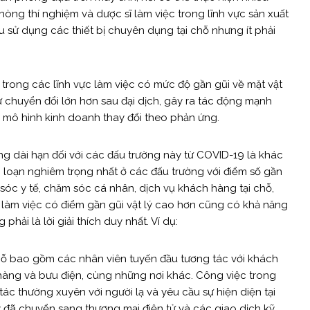
hòng thí nghiệm và dược sĩ làm việc trong lĩnh vực sản xuất
 sử dụng các thiết bị chuyên dụng tại chỗ nhưng ít phải
trong các lĩnh vực làm việc có mức độ gần gũi về mặt vật
 chuyển đổi lớn hơn sau đại dịch, gây ra tác động mạnh
c mô hình kinh doanh thay đổi theo phản ứng.
g dài hạn đối với các đấu trường này từ COVID-19 là khác
rối loạn nghiêm trọng nhất ở các đấu trường với điểm số gần
 sóc y tế, chăm sóc cá nhân, dịch vụ khách hàng tại chỗ,
 vực làm việc có điểm gần gũi vật lý cao hơn cũng có khả năng
hải là lời giải thích duy nhất. Ví dụ:
chỗ bao gồm các nhân viên tuyến đầu tương tác với khách
hàng và bưu điện, cùng những nơi khác. Công việc trong
tác thường xuyên với người lạ và yêu cầu sự hiện diện tại
y đã chuyển sang thương mại điện tử và các giao dịch kỹ