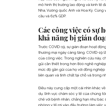
mô hình thị trường lao động và kinh tế 
Nha, Vương quốc Anh và Hoa Kỳ. Cùng v
cầu và 62% GDP.
Các công việc có sự h
khả năng bị gián đoạ
Trước COVID-19, sự gián đoạn hoạt động
thương mại ngày càng tăng. COVID-19 lầ
của công việc. Trong nghiên cứu này, c
gũi cần thiết trong hơn 800 nghề nghiệ
mức độ gần gũi của họ với đồng nghiệp 
liên quan và tính chất tại chỗ và trong 
Điều này cung cấp một cái nhìn khác về c
dụ: lĩnh vực chăm sóc y tế của chúng tô
chẽ với bệnh nhân, chẳng hạn như bác sĩ
phòng y tế rơi vào đấu trường làm việc 