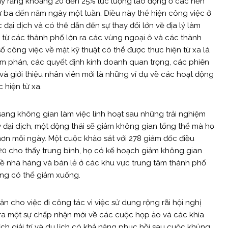
ấy rằng khoảng 20 đến 25% lực lượng lao động ở các nền
à từ ba đến năm ngày một tuần. Điều này thể hiện công việc ở
 đại dịch và có thể dẫn đến sự thay đổi lớn về địa lý làm
 từ các thành phố lớn ra các vùng ngoại ô và các thành
ố công việc về mặt kỹ thuật có thể được thực hiện từ xa là
Đàm phán, các quyết định kinh doanh quan trọng, các phiên
à giới thiệu nhân viên mới là những ví dụ về các hoạt động
 hiện từ xa.
ang không gian làm việc linh hoạt sau những trải nghiệm
kỳ đại dịch, một động thái sẽ giảm không gian tổng thể mà họ
hơn mỗi ngày. Một cuộc khảo sát với 278 giám đốc điều
0 cho thấy trung bình, họ có kế hoạch giảm không gian
ề nhà hàng và bán lẻ ở các khu vực trung tâm thành phố
ng có thể giảm xuống.
n cho việc đi công tác vì việc sử dụng rộng rãi hội nghị
ở ra một sự chấp nhận mới về các cuộc họp ảo và các khía
ch giải trí và du lịch có khả năng phục hồi sau cuộc khủng