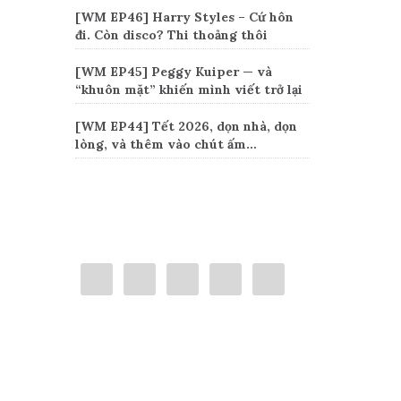
[WM EP46] Harry Styles – Cứ hôn
đi. Còn disco? Thi thoảng thôi
[WM EP45] Peggy Kuiper — và
“khuôn mặt” khiến mình viết trở lại
[WM EP44] Tết 2026, dọn nhà, dọn
lòng, và thêm vào chút ấm…
Connect
Categories