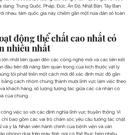
đa dạng: Trung Quốc, Pháp, Đức, Ấn Độ, Nhật Bản, Tây Ban
ới nhau, tám quốc gia này chiếm gần một nửa dân số toàn
oạt động thể chất cao nhất có
n nhiều nhất
 lớn nhất liên quan đến các công nghệ mới và các liên kết
n đầu tiên đã nâng tầm quan trọng của kích thước vật lý
húng tôi phát triển một cách mới để xác định mức độ gần
p bằng cách nhóm chúng thành mười lĩnh vực làm việc theo
và khách hàng, số lượng tương tác giữa các cá nhân có
nhà của chúng.
ông việc so với các định nghĩa lĩnh vực truyền thống. Ví
i chỉ bao gồm các vai trò chăm sóc yêu cầu tương tác chặt
 và y tá. Nhân viên hành chính của bệnh viện và văn
văn phòng dựa trên máy tính, nơi có thể thực hiện nhiều