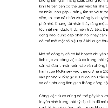
không làm giảm năng suất, chúng tôi th
kinh tế tiên tiến có thể làm việc tại nh
xa nhiều hơn gấp 4 đến 5 lần so với trước
việc, khi các cá nhân và công ty chuyển
phố nhỏ. Chúng tôi nhận thấy rằng một s
tốt nhất nên được thực hiện trực tiếp. 
động não, cung cấp phản hồi nhạy cảm v
có thể mất một số hiệu quả khi được thực
Một số công ty đã có kế hoạch chuyển s
tích cực với công việc từ xa trong thời 
cần và đưa ít nhân viên vào văn phòng 
hành của McKinsey vào tháng 8 năm 202
văn phòng xuống 30%. Do đó, nhu cầu v
và các phương tiện giao thông công cộ
Công việc từ xa cũng có thể gây khó khă
truyền hình trong thời kỳ đại dịch đã m
cạnh khác của công việc. Trong khi du lị