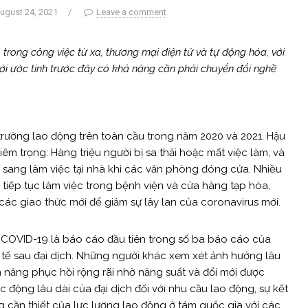
ugust 24, 2021
/
Leave a comment
trong công việc từ xa, thương mại điện tử và tự động hóa, với
ới ước tính trước đây có khả năng cần phải chuyển đổi nghề
trường lao động trên toàn cầu trong năm 2020 và 2021. Hậu
m trọng: Hàng triệu người bị sa thải hoặc mất việc làm, và
ang làm việc tại nhà khi các văn phòng đóng cửa. Nhiều
 tiếp tục làm việc trong bệnh viện và cửa hàng tạp hóa,
các giao thức mới để giảm sự lây lan của coronavirus mới.
 COVID-19 là báo cáo đầu tiên trong số ba báo cáo của
 tế sau đại dịch. Những người khác xem xét ảnh hưởng lâu
ềm năng phục hồi rộng rãi nhờ năng suất và đổi mới được
c động lâu dài của đại dịch đối với nhu cầu lao động, sự kết
cần thiết của lực lượng lao động ở tám quốc gia với các