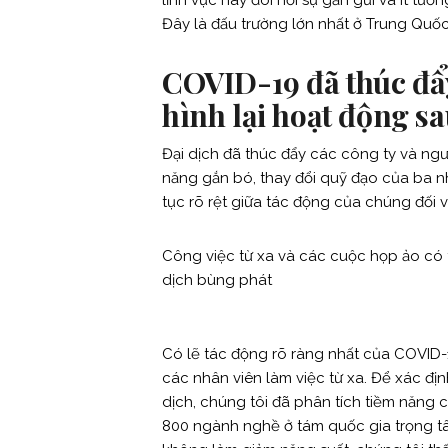
lĩnh vực này đòi hỏi sự gần gũi và ít tươ
Đây là đấu trường lớn nhất ở Trung Quốc
COVID-19 đã thúc đẩ
hình lại hoạt động sau
Đại dịch đã thúc đẩy các công ty và ng
năng gắn bó, thay đổi quỹ đạo của ba n
tục rõ rệt giữa tác động của chúng đối vớ
Công việc từ xa và các cuộc họp ảo có th
dịch bùng phát
Có lẽ tác động rõ ràng nhất của COVID-1
các nhân viên làm việc từ xa. Để xác địn
dịch, chúng tôi đã phân tích tiềm năng
800 ngành nghề ở tám quốc gia trọng tâ