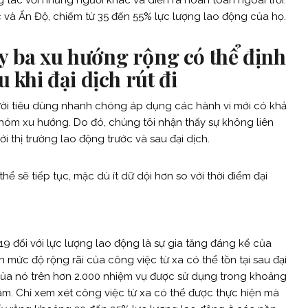
ng tác với những người khác và diễn ra hoàn toàn ngoài trời.
 và Ấn Độ, chiếm từ 35 đến 55% lực lượng lao động của họ.
y ba xu hướng rộng có thể định
 khi đại dịch rút đi
ười tiêu dùng nhanh chóng áp dụng các hành vi mới có khả
hóm xu hướng. Do đó, chúng tôi nhận thấy sự không liên
i thị trường lao động trước và sau đại dịch.
ể sẽ tiếp tục, mặc dù ít dữ dội hơn so với thời điểm đại
9 đối với lực lượng lao động là sự gia tăng đáng kể của
h mức độ rộng rãi của công việc từ xa có thể tồn tại sau đại
 của nó trên hơn 2.000 nhiệm vụ được sử dụng trong khoảng
m. Chỉ xem xét công việc từ xa có thể được thực hiện mà