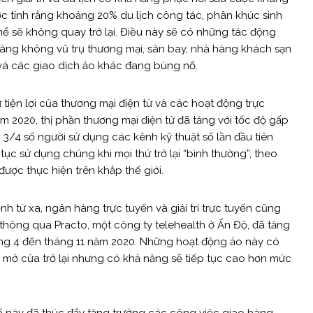
c tính rằng khoảng 20% ​​du lịch công tác, phân khúc sinh
ể sẽ không quay trở lại. Điều này sẽ có những tác động
 hàng không vũ trụ thương mại, sân bay, nhà hàng khách sạn
 và các giao dịch ảo khác đang bùng nổ.
 tiện lợi của thương mại điện tử và các hoạt động trực
ăm 2020, thị phần thương mại điện tử đã tăng với tốc độ gấp
3/4 số người sử dụng các kênh kỹ thuật số lần đầu tiên
p tục sử dụng chúng khi mọi thứ trở lại “bình thường”, theo
ợc thực hiện trên khắp thế giới.
h từ xa, ngân hàng trực tuyến và giải trí trực tuyến cũng
 thông qua Practo, một công ty telehealth ở Ấn Độ, đã tăng
háng 4 đến tháng 11 năm 2020. Những hoạt động ảo này có
ế mở cửa trở lại nhưng có khả năng sẽ tiếp tục cao hơn mức