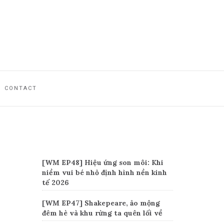
CONTACT
Recent Posts
[WM EP48] Hiệu ứng son môi: Khi
niềm vui bé nhỏ định hình nền kinh
tế 2026
[WM EP47] Shakepeare, ảo mộng
đêm hè và khu rừng ta quên lối về