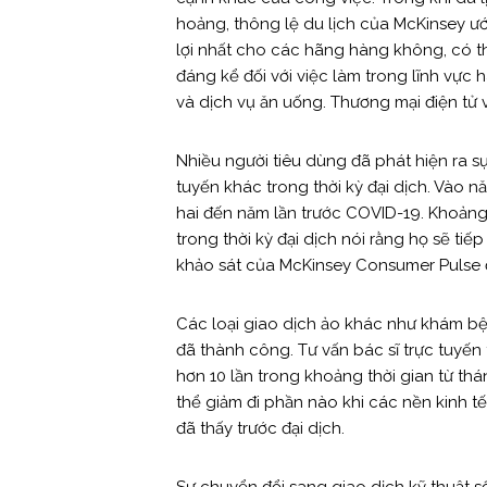
hoảng, thông lệ du lịch của McKinsey ướ
lợi nhất cho các hãng hàng không, có th
đáng kể đối với việc làm trong lĩnh vực
và dịch vụ ăn uống. Thương mại điện tử
Nhiều người tiêu dùng đã phát hiện ra sự
tuyến khác trong thời kỳ đại dịch. Vào n
hai đến năm lần trước COVID-19. Khoảng 
trong thời kỳ đại dịch nói rằng họ sẽ tiế
khảo sát của McKinsey Consumer Pulse đư
Các loại giao dịch ảo khác như khám bện
đã thành công. Tư vấn bác sĩ trực tuyến
hơn 10 lần trong khoảng thời gian từ t
thể giảm đi phần nào khi các nền kinh t
đã thấy trước đại dịch.