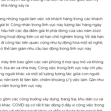
ó khả năng xảy ra.
p trung những người làm việc với khách hàng trong các khách
giải trí. Công nhân trong lĩnh vực này tương tác hàng ngày
hầu hết các địa điểm giải trí phải đóng cửa vào năm 2020
g hoạt động trên cơ sở hạn chế nghiêm trọng. Về dài hạn,
 đi công tác liên quan, cũng như tự động hóa một số nghề,
có thể làm giảm nhu cầu lao động trong lĩnh vực này.
n máy tính bao gồm các văn phòng ở mọi quy mô và không
n, tòa án và nhà máy. Công việc trong lĩnh vực này chỉ yêu
ững người khác và một số lượng tương tác giữa con người
ác nền kinh tế tiên tiến, chiếm khoảng 1/3 việc làm. Gần như
 nằm trong lĩnh vực này.
bao gồm các công trường xây dựng, trang trại, khu dân cư và
 khác. COVID-19 có rất ít tác động ở đây vì công việc trong