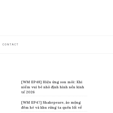
CONTACT
Recent Posts
[WM EP48] Hiệu ứng son môi: Khi
niềm vui bé nhỏ định hình nền kinh
tế 2026
[WM EP47] Shakepeare, ảo mộng
đêm hè và khu rừng ta quên lối về