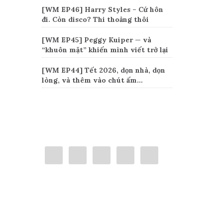
[WM EP46] Harry Styles – Cứ hôn
đi. Còn disco? Thi thoảng thôi
[WM EP45] Peggy Kuiper — và
“khuôn mặt” khiến mình viết trở lại
[WM EP44] Tết 2026, dọn nhà, dọn
lòng, và thêm vào chút ấm…
Connect
Categories