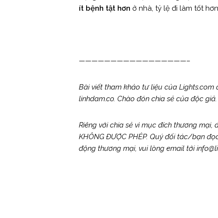
ít bệnh tật hơn
ở nhà, tỷ lệ đi làm tốt 
—————————————————–
Bài viết tham khảo tư liệu của Lights.com
linhdam.co. Chào đón chia sẻ của độc giả.
Riêng với chia sẻ vì mục đích thương mại,
KHÔNG ĐƯỢC PHÉP. Quý đối tác/bạn đọc có 
động thương mại, vui lòng email tới inf
Post
Previous Post