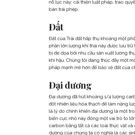
nỗ lực này: cải thiện luật pháp, trao q
bán trái phép.
Đất
Đất của Trái đất hấp thụ khoảng một phầ
phần lớn lượng khí thải này được lưu tr
bị đe dọa bởi nhu cầu sản xuất lương th
khí hậu. Chúng tôi đang thúc đẩy một m
pháp mạnh mẽ hơn để bảo vệ đất của ch
Đại dương
Đại dương đã hút khoảng 1/4 lượng carbo
đốt nhiên liệu hóa thạch để làm năng 
là lý do chính khiến đại dương là một t
biển cực nhỏ này đóng một vai trò to lớn
carbon bằng tất cả các loài thực vật và 
dương của chúng ta có nghĩa là các sin