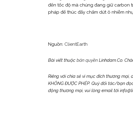
đến tốc độ mà chúng đang giữ carbon t
pháp để thúc đẩy chấm dứt ô nhiễm nhự
Nguồn:
ClientEarth
Bài viết thuộc
bản quyền
Linhdam.Co. Chào
Riêng với chia sẻ vì mục đích thương mại,
KHÔNG ĐƯỢC PHÉP. Quý đối tác/bạn đọc có 
động thương mại, vui lòng email tới inf
Post
Previous Post