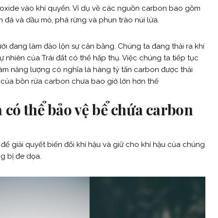
oxide vào khí quyển. Ví dụ về các nguồn carbon bao gồm
an đá và dầu mỏ, phá rừng và phun trào núi lửa.
ời đang làm đảo lộn sự cân bằng. Chúng ta đang thải ra khí
nhiên của Trái đất có thể hấp thụ. Việc chúng ta tiếp tục
àm năng lượng có nghĩa là hàng tỷ tấn carbon được thải
 của bồn rửa carbon chưa bao giờ lớn hơn thế
 có thể bảo vệ bể chứa carbon
để giải quyết biến đổi khí hậu và giữ cho khí hậu của chúng
g bị đe dọa.