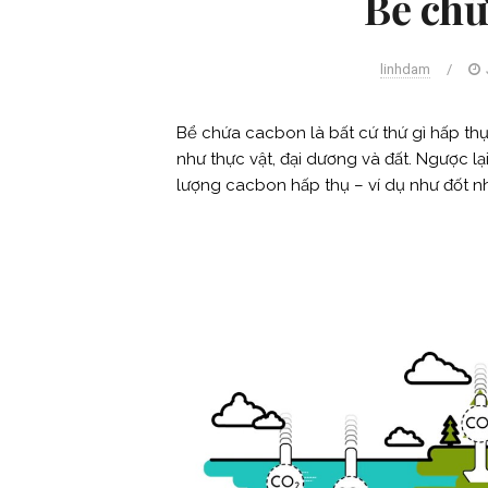
Bể chứ
linhdam
/
Bể chứa cacbon là bất cứ thứ gì hấp thụ 
như thực vật, đại dương và đất. Ngược lạ
lượng cacbon hấp thụ – ví dụ như đốt nh