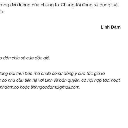
rong đại dương của chúng ta. Chúng tôi đang sử dụng luật
a.
Linh Đàm
 đón chia sẻ của độc giả.
 đăng bài trên báo mà chưa có sự đồng ý của tác giả là
nhu cầu liên hệ với Linh về bản quyền, cơ hội hợp tác, hoạt
o@linhdam.co hoặc linhngocdam@gmail.com.
Next