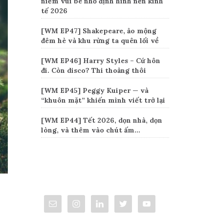
niềm vui bé nhỏ định hình nền kinh
tế 2026
[WM EP47] Shakepeare, ảo mộng
đêm hè và khu rừng ta quên lối về
[WM EP46] Harry Styles – Cứ hôn
đi. Còn disco? Thi thoảng thôi
[WM EP45] Peggy Kuiper — và
“khuôn mặt” khiến mình viết trở lại
[WM EP44] Tết 2026, dọn nhà, dọn
lòng, và thêm vào chút ấm…
Connect