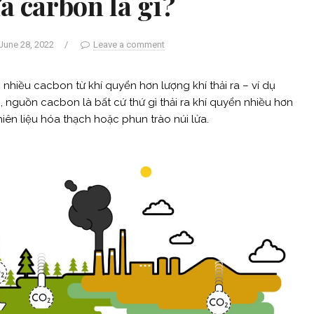
a carbon là gì?
June 28, 2022
/
Leave a comment
nhiều cacbon từ khí quyển hơn lượng khí thải ra – ví dụ
i, nguồn cacbon là bất cứ thứ gì thải ra khí quyển nhiều hơn
iên liệu hóa thạch hoặc phun trào núi lửa.