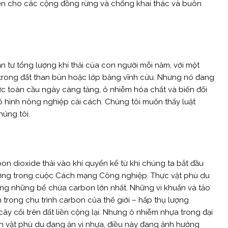
uyền cho các cộng đồng rừng và chống khai thác và buôn
n tư tổng lượng khí thải của con người mỗi năm, với một
ữ trong đất than bùn hoặc lớp băng vĩnh cửu. Nhưng nó đang
ực toàn cầu ngày càng tăng, ô nhiễm hóa chất và biến đổi
ô hình nông nghiệp cải cách. Chúng tôi muốn thấy luật
úng tôi.
n dioxide thải vào khí quyển kể từ khi chúng ta bắt đầu
lượng trong cuộc Cách mạng Công nghiệp. Thực vật phù du
rong những bể chứa carbon lớn nhất. Những vi khuẩn và tảo
 trong chu trình carbon của thế giới – hấp thụ lượng
cây cối trên đất liền cộng lại. Nhưng ô nhiễm nhựa trong đại
h vật phù du đang ăn vi nhựa, điều này đang ảnh hưởng