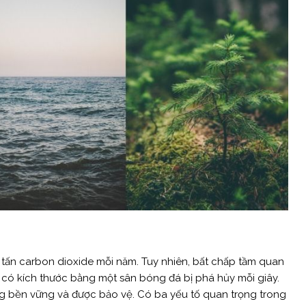
tỷ tấn carbon dioxide mỗi năm. Tuy nhiên, bất chấp tầm quan
có kích thước bằng một sân bóng đá bị phá hủy mỗi giây.
g bền vững và được bảo vệ. Có ba yếu tố quan trọng trong