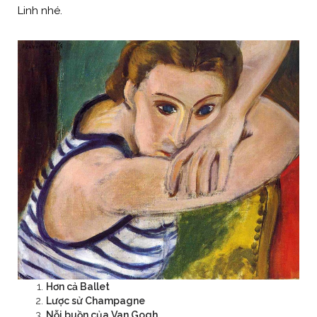
Linh nhé.
Hơ
n
cả Ballet
Lược sử Champagne
Nỗi buồn của Van Gogh