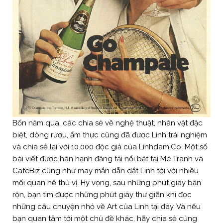
Bốn năm qua, các chia sẻ về nghệ thuật, nhân vật đặc
biệt, dòng rượu, ẩm thực cũng đã được Linh trải nghiệm
và chia sẻ lại với 10.000 độc giả của Linhdam.Co. Một số
bài viết được hân hạnh đăng tải nổi bật tại Mê Tranh và
CafeBiz cũng như may mắn dẫn dắt Linh tới với nhiều
mối quan hệ thú vị. Hy vọng, sau những phút giây bận
rộn, bạn tìm được những phút giây thư giãn khi đọc
những câu chuyện nhỏ về Art của Linh tại đây. Và nếu
bạn quan tâm tới một chủ đề khác, hãy chia sẻ cùng