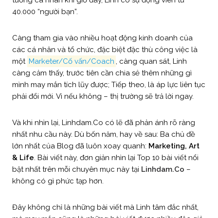
40.000 “người bạn”.
Càng tham gia vào nhiều hoạt động kinh doanh của
các cá nhân và tổ chức, đặc biệt đặc thù công việc là
một
Marketer/Cố vấn/Coach
, càng quan sát, Linh
càng cảm thấy, trước tiên cần chia sẻ thêm những gì
mình may mắn tích lũy được; Tiếp theo, là áp lực liên tục
phải đổi mới. Vì nếu không – thị trường sẽ trả lời ngay.
Và khi nhìn lại, Linhdam.Co có lẽ đã phản ánh rõ ràng
nhất nhu cầu này. Dù bốn năm, hay về sau: Ba chủ đề
lớn nhất của Blog đã luôn xoay quanh:
Marketing, Art
& Life
. Bài viết này, đơn giản nhìn lại Top 10 bài viết nổi
bật nhất trên mỗi chuyên mục này tại
Linhdam.Co
–
không có gì phức tạp hơn.
Đây không chỉ là những bài viết mà Linh tâm đắc nhất,