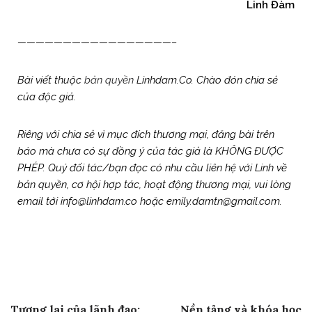
Linh Đàm
—————————————————–
Bài viết thuộc
bản quyền
Linhdam.Co. Chào đón chia sẻ
của độc giả.
Riêng với chia sẻ vì mục đích thương mại, đăng bài trên
báo mà chưa có sự đồng ý của tác giả là KHÔNG ĐƯỢC
PHÉP. Quý đối tác/bạn đọc có nhu cầu liên hệ với Linh về
bản quyền, cơ hội hợp tác, hoạt động thương mại, vui lòng
email tới info@linhdam.co hoặc emily.damtn@gmail.com.
Post
Previous Post
Next Post
Tương lai của lãnh đạo:
Nền tảng và khóa học