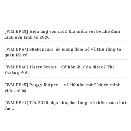
Recent Posts
[WM EP48] Hiệu ứng son môi: Khi niềm vui bé nhỏ định
hình nền kinh tế 2026
[WM EP47] Shakepeare, ảo mộng đêm hè và khu rừng ta
quên lối về
[WM EP46] Harry Styles – Cứ hôn đi. Còn disco? Thi
thoảng thôi
[WM EP45] Peggy Kuiper — và “khuôn mặt” khiến mình
viết trở lại
[WM EP44] Tết 2026, dọn nhà, dọn lòng, và thêm vào chút
ấm…