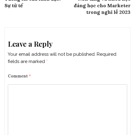
navigation
Sự tử tế
đáng học cho Marketer
trong nghỉ lễ 2023
Leave a Reply
Your email address will not be published.
Required
fields are marked
*
Comment
*