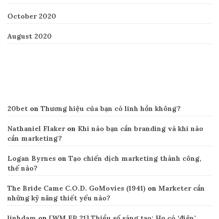
October 2020
August 2020
Recent Comments
20bet
on
Thương hiệu của bạn có linh hồn không?
Nathaniel Flaker
on
Khi nào bạn cần branding và khi nào
cần marketing?
Logan Byrnes
on
Tạo chiến dịch marketing thành công,
thế nào?
The Bride Came C.O.D. GoMovies (1941)
on
Marketer cần
những kỹ năng thiết yếu nào?
linhdam
on
[WM EP 21] Thiểu số sáng tạo: Họ có ‘điên’