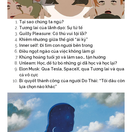
Tại sao chúng ta ngủ?
Tương lai của lãnh đạo: Sự tử tế
Guilty Pleasure: Có thú vui tội lỗi?
Khiêm nhường giữa thế giới “ái kỷ”
Inner self: Đi tìm con người bên trong
Điều ngọt ngào của việc không làm gì
Khủng hoảng tuổi 30 và làm sao… tận hưởng
Unlearn: Học, để từ bỏ những gì đã học và học lại?
Elon Musk: Qua Tesla, SpaceX, qua Tương lai và qua
cả vô cực
Bí quyết thành công của người Do Thái: “Tôi đâu còn
lựa chọn nào khác”